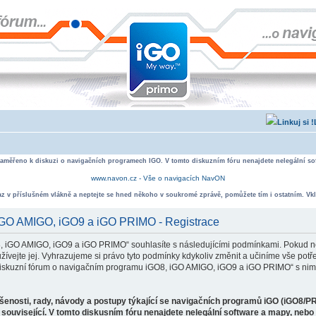
zaměřeno k diskuzi o navigačních programech IGO. V tomto diskuzním fóru nenajdete nelegální sof
www.navon.cz - Vše o navigacích NavON
taz v příslušném vlákně a neptejte se hned někoho v soukromé zprávě, pomůžete tím i ostatním. Vkl
 iGO AMIGO, iGO9 a iGO PRIMO - Registrace
, iGO AMIGO, iGO9 a iGO PRIMO“ souhlasíte s následujícími podmínkami. Pokud ne
ejte jej. Vyhrazujeme si právo tyto podmínky kdykoliv změnit a učiníme vše potře
iskuzní fórum o navigačním programu iGO8, iGO AMIGO, iGO9 a iGO PRIMO“ s nimi
ušenosti, rady, návody a postupy týkající se navigačních programů iGO (iGO8/P
související. V tomto diskusním fóru nenajdete nelegální software a mapy, neb