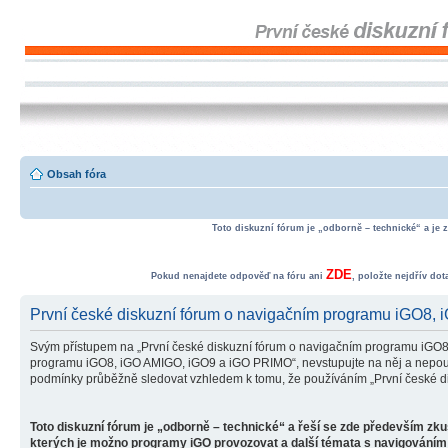
Obsah fóra
Toto diskuzní fórum je „odborně – technické“ a je 
ZDE
Pokud nenajdete odpověď na fóru ani
, položte nejdřív do
První české diskuzní fórum o navigačním programu iGO8,
Svým přístupem na „První české diskuzní fórum o navigačním programu iGO8
programu iGO8, iGO AMIGO, iGO9 a iGO PRIMO“, nevstupujte na něj a nepoužív
podmínky průběžně sledovat vzhledem k tomu, že používáním „První české d
Toto diskuzní fórum je „odborně – technické“ a řeší se zde především zk
kterých je možno programy iGO provozovat a další témata s navigováním 