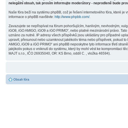
nelegální obsah, tak prosím informujte moderátory - neprodleně bude pro
Naše fóra beží na systému phpBB, což je řešení internetového fóra, které je v
informace o phpBB navštivte:
http://www.phpbb.com/
.
Zavazujete se nepřispívat na fórum pohoršujícím, hanlivým, nevhodným, vulg
iGO8, iGO AMIGO, iGO9 a iGO PRIMO“, nebo platné mezinárodní právo. Tato č
uznáno za nutné. IP adresy všech příspěvků jsou ukládány pro případné upla
upravit, přesunout nebo uzamknout jakékoliv téma nebo příspěvek, pokud to 
AMIGO, iGO9 a iGO PRIMO“ ani phpBB neposkytne tyto informace třetí stra
jakýkoliv pokus o vniknutí do systému, který by mohl vést ke kompromitaci těc
MAJT s.r.o., IČO 26935040, OR: KS Brno, oddíl C. , vložka 46594).
Obsah fóra