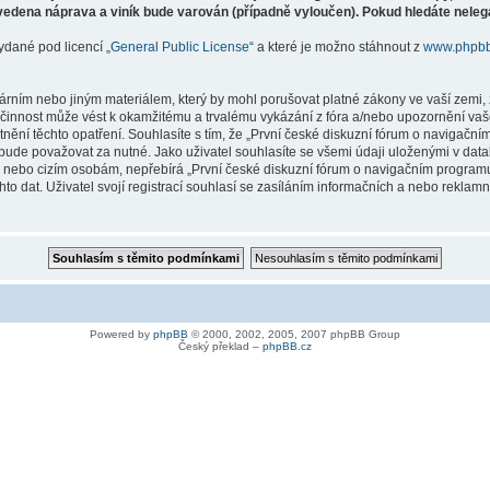
vedena náprava a viník bude varován (případně vyloučen). Pokud hledáte nelegá
ydané pod licencí „
General Public License
“ a které je možno stáhnout z
www.phpb
árním nebo jiným materiálem, který by mohl porušovat platné zákony ve vaší zemi, 
innost může vést k okamžitému a trvalému vykázání z fóra a/nebo upozornění vaše
tnění těchto opatření. Souhlasíte s tím, že „První české diskuzní fórum o naviga
bude považovat za nutné. Jako uživatel souhlasíte se všemi údaji uloženými v dat
ně nebo cizím osobám, nepřebírá „První české diskuzní fórum o navigačním prog
hto dat. Uživatel svojí registrací souhlasí se zasíláním informačních a nebo reklam
Powered by
phpBB
© 2000, 2002, 2005, 2007 phpBB Group
Český překlad –
phpBB.cz