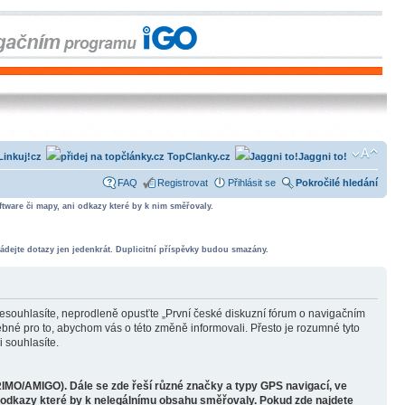
Linkuj!cz
TopClanky.cz
Jaggni to!
FAQ
Registrovat
Přihlásit se
Pokročilé hledání
tware či mapy, ani odkazy které by k nim směřovaly.
ádejte dotazy jen jedenkrát. Duplicitní příspěvky budou smazány.
souhlasíte, neprodleně opusťte „První české diskuzní fórum o navigačním
bné pro to, abychom vás o této změně informovali. Přesto je rozumné tyto
 souhlasíte.
RIMO/AMIGO). Dále se zde řeší různé značky a typy GPS navigací, ve
o odkazy které by k nelegálnímu obsahu směřovaly. Pokud zde najdete