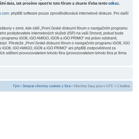
lní data, tak prosíme opusťte toto fórum a zkuste třeba tento
odkaz
.
b.com
. phpBB software pouze zprostředkovává internetové diskuze. Pro další
zákony v zemi, kde sídlí „První české diskuzní fórum o navigačním programu
ho poskytovatele internetových služeb (ISP) na vaši činnost, pokud bude
čním programu iGO8, iGO AMIGO, iGO9 a iGO PRIMO“ má právo odstranit,
abázi. Přestože „První české diskuzní fórum o navigačním programu iGO8, iGO
ramu iGO8, iGO AMIGO, iGO9 a iGO PRIMO“ ani phpBB zodpovědnost za
ních sdělení provozovatelem tohoto fóra (provozovatelem tohoto fóra je firma
Tým
•
Smazat všechny cookies z fóra
• Všechny časy jsou v UTC + 1 hodina