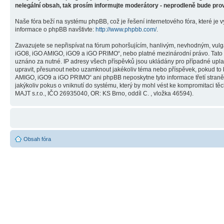
nelegální obsah, tak prosím informujte moderátory - neprodleně bude pro
Naše fóra beží na systému phpBB, což je řešení internetového fóra, které je v
informace o phpBB navštivte:
http://www.phpbb.com/
.
Zavazujete se nepřispívat na fórum pohoršujícím, hanlivým, nevhodným, vulg
iGO8, iGO AMIGO, iGO9 a iGO PRIMO“, nebo platné mezinárodní právo. Tato č
uznáno za nutné. IP adresy všech příspěvků jsou ukládány pro případné upla
upravit, přesunout nebo uzamknout jakékoliv téma nebo příspěvek, pokud to 
AMIGO, iGO9 a iGO PRIMO“ ani phpBB neposkytne tyto informace třetí stra
jakýkoliv pokus o vniknutí do systému, který by mohl vést ke kompromitaci těc
MAJT s.r.o., IČO 26935040, OR: KS Brno, oddíl C. , vložka 46594).
Obsah fóra