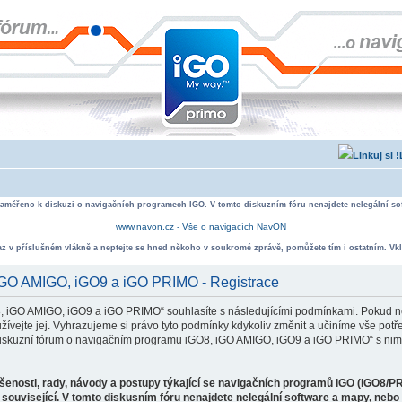
zaměřeno k diskuzi o navigačních programech IGO. V tomto diskuzním fóru nenajdete nelegální sof
www.navon.cz - Vše o navigacích NavON
taz v příslušném vlákně a neptejte se hned někoho v soukromé zprávě, pomůžete tím i ostatním. Vkl
 iGO AMIGO, iGO9 a iGO PRIMO - Registrace
, iGO AMIGO, iGO9 a iGO PRIMO“ souhlasíte s následujícími podmínkami. Pokud ne
ejte jej. Vyhrazujeme si právo tyto podmínky kdykoliv změnit a učiníme vše potře
iskuzní fórum o navigačním programu iGO8, iGO AMIGO, iGO9 a iGO PRIMO“ s nimi
ušenosti, rady, návody a postupy týkající se navigačních programů iGO (iGO8/P
související. V tomto diskusním fóru nenajdete nelegální software a mapy, neb