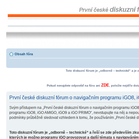
Obsah fóra
Toto diskuzní fórum je „odborně – technické“ a je 
ZDE
Pokud nenajdete odpověď na fóru ani
, položte nejdřív do
První české diskuzní fórum o navigačním programu iGO8,
Svým přístupem na „První české diskuzní fórum o navigačním programu iGO8
programu iGO8, iGO AMIGO, iGO9 a iGO PRIMO“, nevstupujte na něj a nepoužív
podmínky průběžně sledovat vzhledem k tomu, že používáním „První české d
Toto diskuzní fórum je „odborně – technické“ a řeší se zde především zk
kterých je možno programy iGO provozovat a další témata s navigováním 