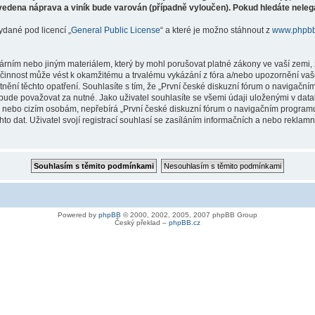
vedena náprava a viník bude varován (případně vyloučen). Pokud hledáte nelegá
ydané pod licencí „
General Public License
“ a které je možno stáhnout z
www.phpb
árním nebo jiným materiálem, který by mohl porušovat platné zákony ve vaší zemi, 
innost může vést k okamžitému a trvalému vykázání z fóra a/nebo upozornění vaše
tnění těchto opatření. Souhlasíte s tím, že „První české diskuzní fórum o naviga
bude považovat za nutné. Jako uživatel souhlasíte se všemi údaji uloženými v dat
ně nebo cizím osobám, nepřebírá „První české diskuzní fórum o navigačním prog
hto dat. Uživatel svojí registrací souhlasí se zasíláním informačních a nebo reklam
Powered by
phpBB
© 2000, 2002, 2005, 2007 phpBB Group
Český překlad –
phpBB.cz