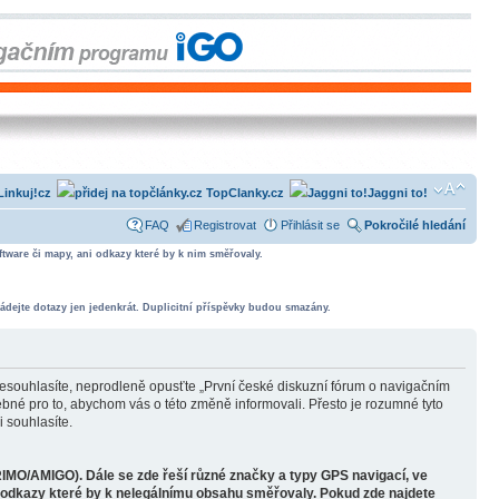
Linkuj!cz
TopClanky.cz
Jaggni to!
FAQ
Registrovat
Přihlásit se
Pokročilé hledání
tware či mapy, ani odkazy které by k nim směřovaly.
ádejte dotazy jen jedenkrát. Duplicitní příspěvky budou smazány.
souhlasíte, neprodleně opusťte „První české diskuzní fórum o navigačním
bné pro to, abychom vás o této změně informovali. Přesto je rozumné tyto
 souhlasíte.
RIMO/AMIGO). Dále se zde řeší různé značky a typy GPS navigací, ve
o odkazy které by k nelegálnímu obsahu směřovaly. Pokud zde najdete