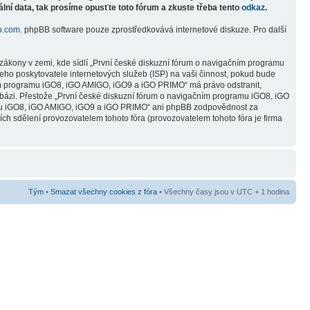
lní data, tak prosíme opusťte toto fórum a zkuste třeba tento
odkaz
.
b.com
. phpBB software pouze zprostředkovává internetové diskuze. Pro další
zákony v zemi, kde sídlí „První české diskuzní fórum o navigačním programu
ho poskytovatele internetových služeb (ISP) na vaši činnost, pokud bude
čním programu iGO8, iGO AMIGO, iGO9 a iGO PRIMO“ má právo odstranit,
abázi. Přestože „První české diskuzní fórum o navigačním programu iGO8, iGO
ramu iGO8, iGO AMIGO, iGO9 a iGO PRIMO“ ani phpBB zodpovědnost za
ních sdělení provozovatelem tohoto fóra (provozovatelem tohoto fóra je firma
Tým
•
Smazat všechny cookies z fóra
• Všechny časy jsou v UTC + 1 hodina