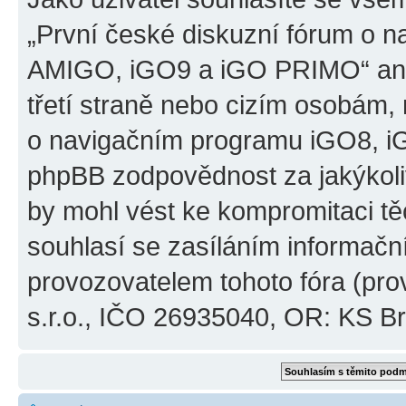
„První české diskuzní fórum o 
AMIGO, iGO9 a iGO PRIMO“ ani
třetí straně nebo cizím osobám,
o navigačním programu iGO8, 
phpBB zodpovědnost za jakýkoliv
by mohl vést ke kompromitaci těch
souhlasí se zasíláním informačn
provozovatelem tohoto fóra (pro
s.r.o., IČO 26935040, OR: KS Brn