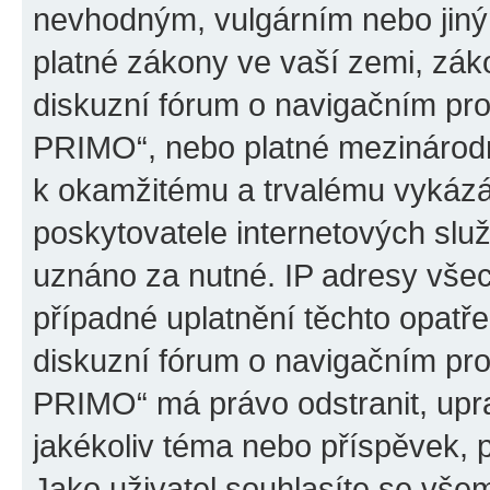
nevhodným, vulgárním nebo jiný
platné zákony ve vaší zemi, záko
diskuzní fórum o navigačním p
PRIMO“, nebo platné mezinárodn
k okamžitému a trvalému vykázá
poskytovatele internetových slu
uznáno za nutné. IP adresy všec
případné uplatnění těchto opatře
diskuzní fórum o navigačním p
PRIMO“ má právo odstranit, upr
jakékoliv téma nebo příspěvek, 
Jako uživatel souhlasíte se všem