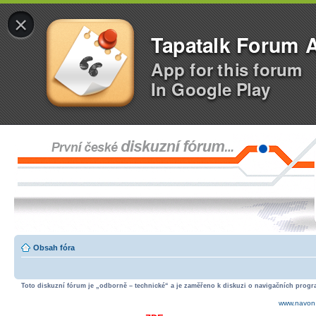
×
Tapatalk Forum 
App for this forum
In Google Play
Obsah fóra
Toto diskuzní fórum je „odborně – technické“ a je zaměřeno k diskuzi o navigačních progra
www.navon.