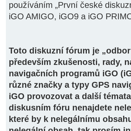
používáním „První české diskuz
iGO AMIGO, iGO9 a iGO PRIMO“ 
Toto diskuzní fórum je „odbor
především zkušenosti, rady, n
navigačních programů iGO (i
různé značky a typy GPS navi
iGO provozovat a další témata
diskusním fóru nenajdete nel
které by k nelegálnímu obsah
nelegální obsah, tak prosím i