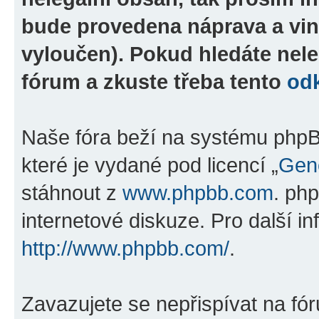
bude provedena náprava a vin
vyloučen). Pokud hledáte nele
fórum a zkuste třeba tento
od
Naše fóra beží na systému phpBB
které je vydané pod licencí „
Gene
stáhnout z
www.phpbb.com
. ph
internetové diskuze. Pro další i
http://www.phpbb.com/
.
Zavazujete se nepřispívat na fó