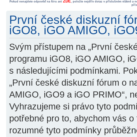
ZDE
Pokud nenajdete odpověď na fóru ani
, položte nejdřív dotaz v příslušném vlákně a 
pří
První české diskuzní f
iGO8, iGO AMIGO, iGO9
Svým přístupem na „První české
programu iGO8, iGO AMIGO, iG
s následujícími podmínkami. Po
„První české diskuzní fórum o 
AMIGO, iGO9 a iGO PRIMO“, nevs
Vyhrazujeme si právo tyto podmí
potřebné pro to, abychom vás o t
rozumné tyto podmínky průběžně