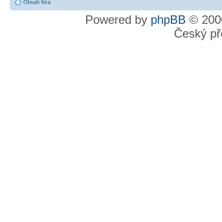
Obsah fóra
Powered by
phpBB
© 2000
Český př