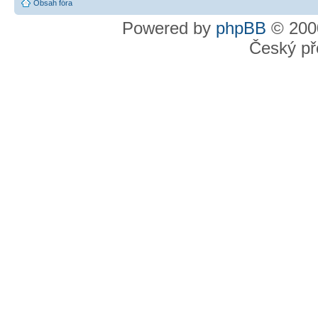
Obsah fóra
Powered by
phpBB
© 2000
Český př