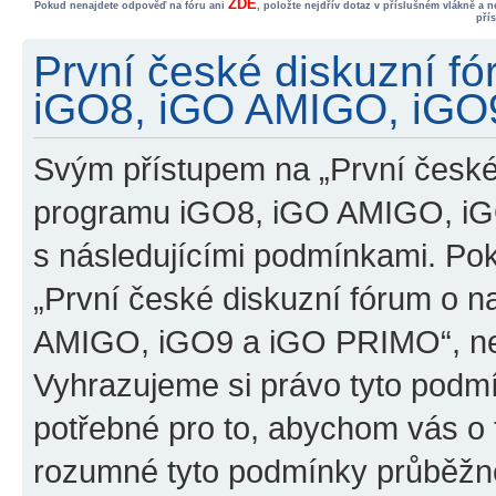
ZDE
Pokud nenajdete odpověď na fóru ani
, položte nejdřív dotaz v příslušném vlákně a 
pří
První české diskuzní f
iGO8, iGO AMIGO, iGO9
Svým přístupem na „První české
programu iGO8, iGO AMIGO, iG
s následujícími podmínkami. Po
„První české diskuzní fórum o 
AMIGO, iGO9 a iGO PRIMO“, nevs
Vyhrazujeme si právo tyto podmí
potřebné pro to, abychom vás o t
rozumné tyto podmínky průběžně