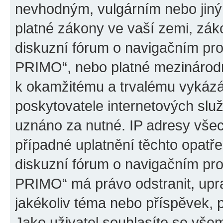
nevhodným, vulgárním nebo jiný
platné zákony ve vaší zemi, záko
diskuzní fórum o navigačním p
PRIMO“, nebo platné mezinárodn
k okamžitému a trvalému vykázá
poskytovatele internetových slu
uznáno za nutné. IP adresy všec
případné uplatnění těchto opatře
diskuzní fórum o navigačním p
PRIMO“ má právo odstranit, upr
jakékoliv téma nebo příspěvek, 
Jako uživatel souhlasíte se všem