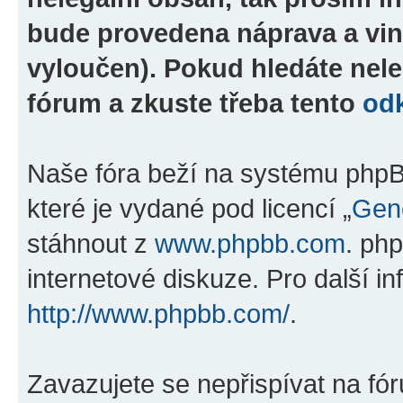
bude provedena náprava a vin
vyloučen). Pokud hledáte nele
fórum a zkuste třeba tento
od
Naše fóra beží na systému phpBB
které je vydané pod licencí „
Gene
stáhnout z
www.phpbb.com
. ph
internetové diskuze. Pro další i
http://www.phpbb.com/
.
Zavazujete se nepřispívat na fó