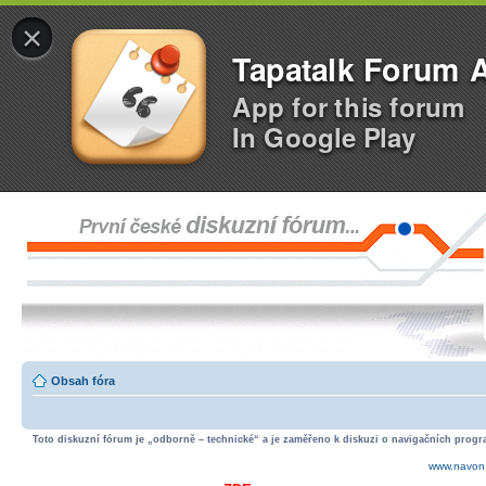
×
Tapatalk Forum 
App for this forum
In Google Play
Obsah fóra
Toto diskuzní fórum je „odborně – technické“ a je zaměřeno k diskuzi o navigačních progra
www.navon.