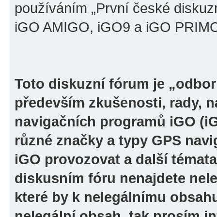
používáním „První české diskuz
iGO AMIGO, iGO9 a iGO PRIMO“ 
Toto diskuzní fórum je „odbor
především zkušenosti, rady, n
navigačních programů iGO (i
různé značky a typy GPS navi
iGO provozovat a další témata
diskusním fóru nenajdete nel
které by k nelegálnímu obsah
nelegální obsah, tak prosím i