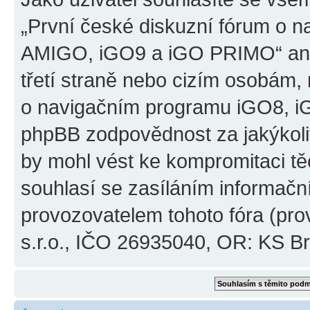
„První české diskuzní fórum o 
AMIGO, iGO9 a iGO PRIMO“ ani
třetí straně nebo cizím osobám,
o navigačním programu iGO8, 
phpBB zodpovědnost za jakýkoliv
by mohl vést ke kompromitaci těch
souhlasí se zasíláním informačn
provozovatelem tohoto fóra (pro
s.r.o., IČO 26935040, OR: KS Brn