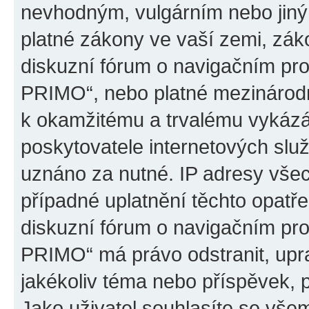
nevhodným, vulgárním nebo jiný
platné zákony ve vaší zemi, záko
diskuzní fórum o navigačním p
PRIMO“, nebo platné mezinárodn
k okamžitému a trvalému vykázá
poskytovatele internetových slu
uznáno za nutné. IP adresy všec
případné uplatnění těchto opatře
diskuzní fórum o navigačním p
PRIMO“ má právo odstranit, upr
jakékoliv téma nebo příspěvek, 
Jako uživatel souhlasíte se všem