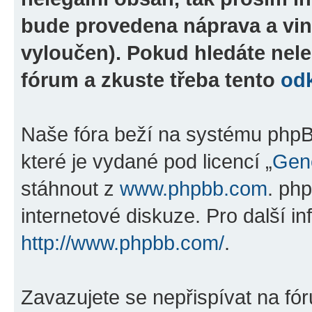
bude provedena náprava a vin
vyloučen). Pokud hledáte nele
fórum a zkuste třeba tento
od
Naše fóra beží na systému phpBB
které je vydané pod licencí „
Gene
stáhnout z
www.phpbb.com
. ph
internetové diskuze. Pro další i
http://www.phpbb.com/
.
Zavazujete se nepřispívat na fó