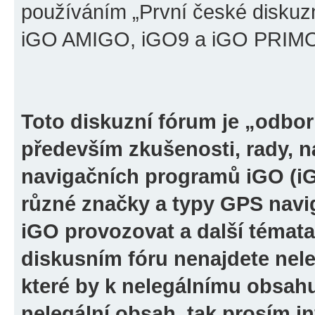
používáním „První české diskuz
iGO AMIGO, iGO9 a iGO PRIMO“ 
Toto diskuzní fórum je „odbor
především zkušenosti, rady, n
navigačních programů iGO (i
různé značky a typy GPS navi
iGO provozovat a další témata
diskusním fóru nenajdete nel
které by k nelegálnímu obsah
nelegální obsah, tak prosím i