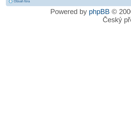
Obsah fóra
Powered by
phpBB
© 2000
Český př