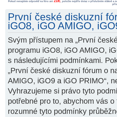
ZDE
Pokud nenajdete odpověď na fóru ani
, položte nejdřív dotaz v příslušném vlákně a 
pří
První české diskuzní f
iGO8, iGO AMIGO, iGO9
Svým přístupem na „První české
programu iGO8, iGO AMIGO, iG
s následujícími podmínkami. Po
„První české diskuzní fórum o 
AMIGO, iGO9 a iGO PRIMO“, nevs
Vyhrazujeme si právo tyto podmí
potřebné pro to, abychom vás o t
rozumné tyto podmínky průběžně