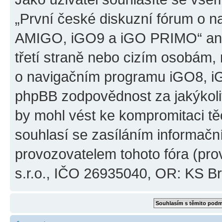
„První české diskuzní fórum o 
AMIGO, iGO9 a iGO PRIMO“ ani
třetí straně nebo cizím osobám,
o navigačním programu iGO8, 
phpBB zodpovědnost za jakýkoliv
by mohl vést ke kompromitaci těch
souhlasí se zasíláním informačn
provozovatelem tohoto fóra (pro
s.r.o., IČO 26935040, OR: KS Brn