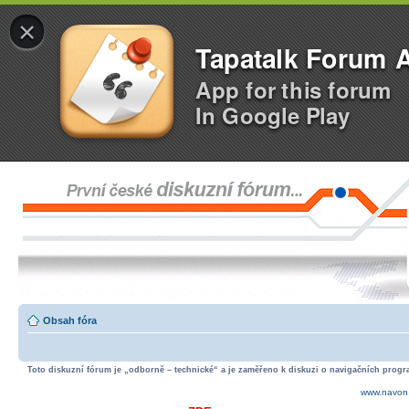
×
Tapatalk Forum 
App for this forum
In Google Play
Obsah fóra
Toto diskuzní fórum je „odborně – technické“ a je zaměřeno k diskuzi o navigačních progra
www.navon.