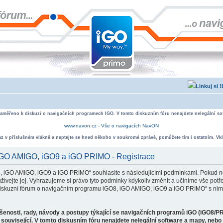
zaměřeno k diskuzi o navigačních programech IGO. V tomto diskuzním fóru nenajdete nelegální sof
www.navon.cz - Vše o navigacích NavON
taz v příslušném vlákně a neptejte se hned někoho v soukromé zprávě, pomůžete tím i ostatním. Vkl
 iGO AMIGO, iGO9 a iGO PRIMO - Registrace
, iGO AMIGO, iGO9 a iGO PRIMO“ souhlasíte s následujícími podmínkami. Pokud ne
ejte jej. Vyhrazujeme si právo tyto podmínky kdykoliv změnit a učiníme vše potře
iskuzní fórum o navigačním programu iGO8, iGO AMIGO, iGO9 a iGO PRIMO“ s nimi
ušenosti, rady, návody a postupy týkající se navigačních programů iGO (iGO8/P
související. V tomto diskusním fóru nenajdete nelegální software a mapy, neb