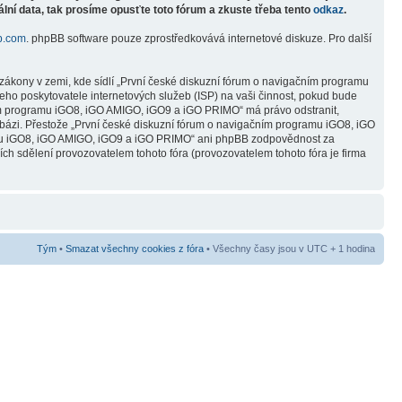
lní data, tak prosíme opusťte toto fórum a zkuste třeba tento
odkaz
.
b.com
. phpBB software pouze zprostředkovává internetové diskuze. Pro další
zákony v zemi, kde sídlí „První české diskuzní fórum o navigačním programu
ho poskytovatele internetových služeb (ISP) na vaši činnost, pokud bude
čním programu iGO8, iGO AMIGO, iGO9 a iGO PRIMO“ má právo odstranit,
abázi. Přestože „První české diskuzní fórum o navigačním programu iGO8, iGO
ramu iGO8, iGO AMIGO, iGO9 a iGO PRIMO“ ani phpBB zodpovědnost za
ních sdělení provozovatelem tohoto fóra (provozovatelem tohoto fóra je firma
Tým
•
Smazat všechny cookies z fóra
• Všechny časy jsou v UTC + 1 hodina