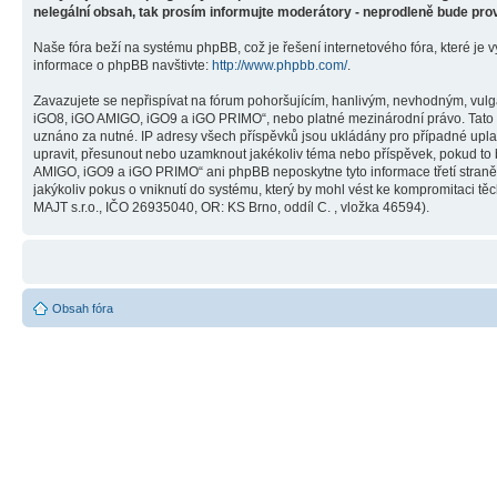
nelegální obsah, tak prosím informujte moderátory - neprodleně bude pro
Naše fóra beží na systému phpBB, což je řešení internetového fóra, které je v
informace o phpBB navštivte:
http://www.phpbb.com/
.
Zavazujete se nepřispívat na fórum pohoršujícím, hanlivým, nevhodným, vulg
iGO8, iGO AMIGO, iGO9 a iGO PRIMO“, nebo platné mezinárodní právo. Tato č
uznáno za nutné. IP adresy všech příspěvků jsou ukládány pro případné upla
upravit, přesunout nebo uzamknout jakékoliv téma nebo příspěvek, pokud to 
AMIGO, iGO9 a iGO PRIMO“ ani phpBB neposkytne tyto informace třetí stra
jakýkoliv pokus o vniknutí do systému, který by mohl vést ke kompromitaci těc
MAJT s.r.o., IČO 26935040, OR: KS Brno, oddíl C. , vložka 46594).
Obsah fóra