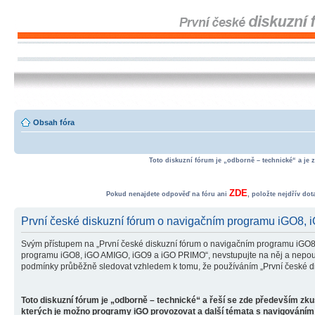
Obsah fóra
Toto diskuzní fórum je „odborně – technické“ a je 
ZDE
Pokud nenajdete odpověď na fóru ani
, položte nejdřív do
První české diskuzní fórum o navigačním programu iGO8,
Svým přístupem na „První české diskuzní fórum o navigačním programu iGO8
programu iGO8, iGO AMIGO, iGO9 a iGO PRIMO“, nevstupujte na něj a nepoužív
podmínky průběžně sledovat vzhledem k tomu, že používáním „První české d
Toto diskuzní fórum je „odborně – technické“ a řeší se zde především zk
kterých je možno programy iGO provozovat a další témata s navigováním 