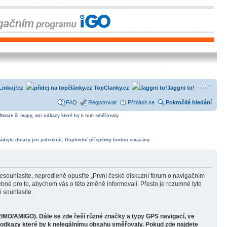
Linkuj!cz
TopClanky.cz
Jaggni to!
FAQ
Registrovat
Přihlásit se
Pokročilé hledání
tware či mapy, ani odkazy které by k nim směřovaly.
ádejte dotazy jen jedenkrát. Duplicitní příspěvky budou smazány.
souhlasíte, neprodleně opusťte „První české diskuzní fórum o navigačním
bné pro to, abychom vás o této změně informovali. Přesto je rozumné tyto
 souhlasíte.
RIMO/AMIGO). Dále se zde řeší různé značky a typy GPS navigací, ve
o odkazy které by k nelegálnímu obsahu směřovaly. Pokud zde najdete