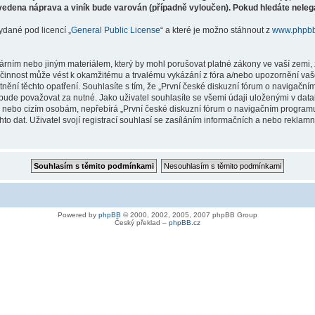
vedena náprava a viník bude varován (případně vyloučen). Pokud hledáte nelegá
ydané pod licencí „
General Public License
“ a které je možno stáhnout z
www.phpb
árním nebo jiným materiálem, který by mohl porušovat platné zákony ve vaší zemi, 
innost může vést k okamžitému a trvalému vykázání z fóra a/nebo upozornění vaše
tnění těchto opatření. Souhlasíte s tím, že „První české diskuzní fórum o naviga
bude považovat za nutné. Jako uživatel souhlasíte se všemi údaji uloženými v dat
ně nebo cizím osobám, nepřebírá „První české diskuzní fórum o navigačním prog
hto dat. Uživatel svojí registrací souhlasí se zasíláním informačních a nebo reklam
Powered by
phpBB
© 2000, 2002, 2005, 2007 phpBB Group
Český překlad –
phpBB.cz