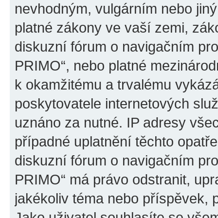
nevhodným, vulgárním nebo jiný
platné zákony ve vaší zemi, záko
diskuzní fórum o navigačním p
PRIMO“, nebo platné mezinárodn
k okamžitému a trvalému vykázá
poskytovatele internetových slu
uznáno za nutné. IP adresy všec
případné uplatnění těchto opatře
diskuzní fórum o navigačním p
PRIMO“ má právo odstranit, upr
jakékoliv téma nebo příspěvek, 
Jako uživatel souhlasíte se všem