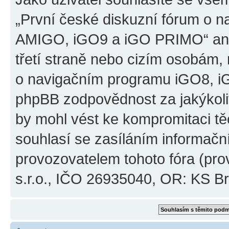
„První české diskuzní fórum o 
AMIGO, iGO9 a iGO PRIMO“ ani
třetí straně nebo cizím osobám,
o navigačním programu iGO8, 
phpBB zodpovědnost za jakýkoliv
by mohl vést ke kompromitaci těch
souhlasí se zasíláním informačn
provozovatelem tohoto fóra (pro
s.r.o., IČO 26935040, OR: KS Brn