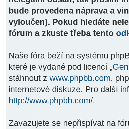
bude provedena náprava a vin
vyloučen). Pokud hledáte nele
fórum a zkuste třeba tento
od
Naše fóra beží na systému phpBB
které je vydané pod licencí „
Gene
stáhnout z
www.phpbb.com
. ph
internetové diskuze. Pro další i
http://www.phpbb.com/
.
Zavazujete se nepřispívat na fó