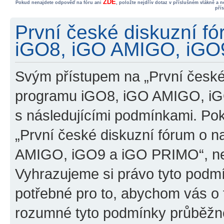
ZDE
Pokud nenajdete odpověď na fóru ani
, položte nejdřív dotaz v příslušném vlákně a 
pří
První české diskuzní f
iGO8, iGO AMIGO, iGO9
Svým přístupem na „První české
programu iGO8, iGO AMIGO, iG
s následujícími podmínkami. Po
„První české diskuzní fórum o 
AMIGO, iGO9 a iGO PRIMO“, nevs
Vyhrazujeme si právo tyto podmí
potřebné pro to, abychom vás o t
rozumné tyto podmínky průběžně