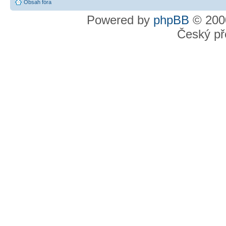
Obsah fóra
Powered by
phpBB
© 2000
Český př