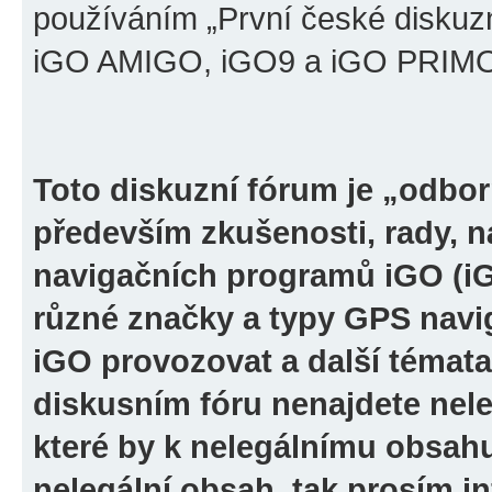
používáním „První české diskuz
iGO AMIGO, iGO9 a iGO PRIMO“ 
Toto diskuzní fórum je „odbor
především zkušenosti, rady, n
navigačních programů iGO (i
různé značky a typy GPS navi
iGO provozovat a další témata
diskusním fóru nenajdete nel
které by k nelegálnímu obsah
nelegální obsah, tak prosím i