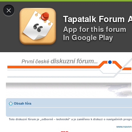
×
Tapatalk Forum 
App for this forum
In Google Play
Obsah fóra
Toto diskuzní fórum je „odborně – technické“ a je zaměřeno k diskuzi o navigačních progra
www.navon.