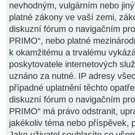
nevhodným, vulgárním nebo jiný
platné zákony ve vaší zemi, záko
diskuzní fórum o navigačním p
PRIMO“, nebo platné mezinárodn
k okamžitému a trvalému vykázá
poskytovatele internetových slu
uznáno za nutné. IP adresy všec
případné uplatnění těchto opatře
diskuzní fórum o navigačním p
PRIMO“ má právo odstranit, upr
jakékoliv téma nebo příspěvek, 
Jako uživatel souhlasíte se všem