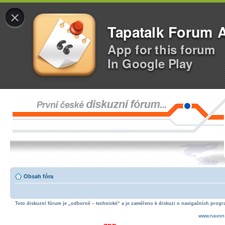
×
Tapatalk Forum 
App for this forum
In Google Play
Obsah fóra
Toto diskuzní fórum je „odborně – technické“ a je zaměřeno k diskuzi o navigačních progra
www.navon.