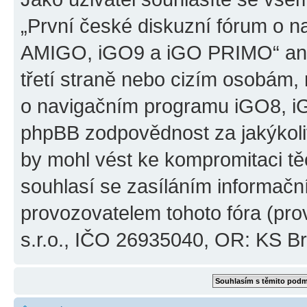
„První české diskuzní fórum o 
AMIGO, iGO9 a iGO PRIMO“ ani
třetí straně nebo cizím osobám,
o navigačním programu iGO8, 
phpBB zodpovědnost za jakýkoliv
by mohl vést ke kompromitaci těch
souhlasí se zasíláním informačn
provozovatelem tohoto fóra (pro
s.r.o., IČO 26935040, OR: KS Brn