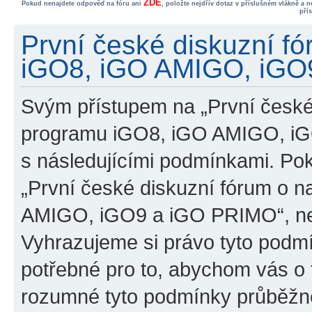
ZDE
Pokud nenajdete odpověď na fóru ani
, položte nejdřív dotaz v příslušném vlákně a 
pří
První české diskuzní f
iGO8, iGO AMIGO, iGO9
Svým přístupem na „První české
programu iGO8, iGO AMIGO, iG
s následujícími podmínkami. Po
„První české diskuzní fórum o 
AMIGO, iGO9 a iGO PRIMO“, nevs
Vyhrazujeme si právo tyto podmí
potřebné pro to, abychom vás o t
rozumné tyto podmínky průběžně