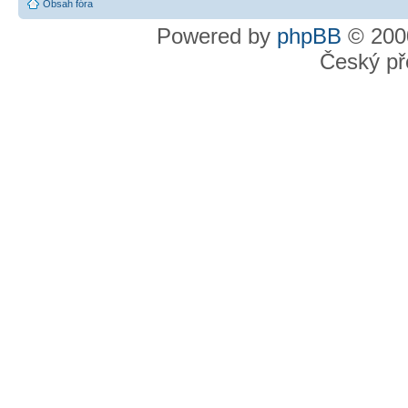
Obsah fóra
Powered by
phpBB
© 2000
Český př