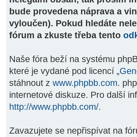
bude provedena náprava a vin
vyloučen). Pokud hledáte nele
fórum a zkuste třeba tento
od
Naše fóra beží na systému phpBB
které je vydané pod licencí „
Gene
stáhnout z
www.phpbb.com
. ph
internetové diskuze. Pro další i
http://www.phpbb.com/
.
Zavazujete se nepřispívat na fó