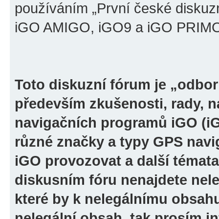
používáním „První české diskuz
iGO AMIGO, iGO9 a iGO PRIMO“ 
Toto diskuzní fórum je „odbor
především zkušenosti, rady, n
navigačních programů iGO (i
různé značky a typy GPS navi
iGO provozovat a další témata
diskusním fóru nenajdete nel
které by k nelegálnímu obsah
nelegální obsah, tak prosím i