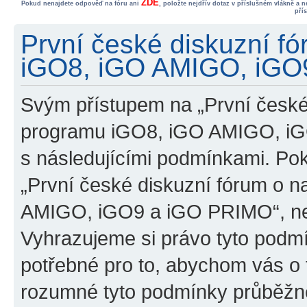
ZDE
Pokud nenajdete odpověď na fóru ani
, položte nejdřív dotaz v příslušném vlákně a 
pří
První české diskuzní f
iGO8, iGO AMIGO, iGO9
Svým přístupem na „První české
programu iGO8, iGO AMIGO, iG
s následujícími podmínkami. Po
„První české diskuzní fórum o 
AMIGO, iGO9 a iGO PRIMO“, nevs
Vyhrazujeme si právo tyto podmí
potřebné pro to, abychom vás o t
rozumné tyto podmínky průběžně