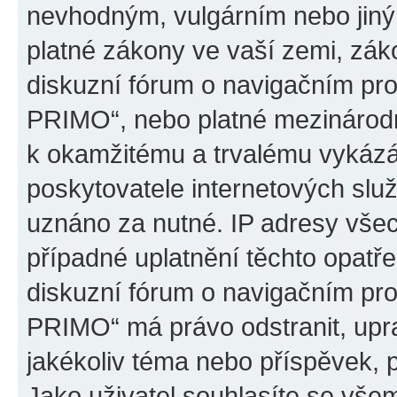
nevhodným, vulgárním nebo jiný
platné zákony ve vaší zemi, záko
diskuzní fórum o navigačním p
PRIMO“, nebo platné mezinárodn
k okamžitému a trvalému vykázá
poskytovatele internetových slu
uznáno za nutné. IP adresy všec
případné uplatnění těchto opatře
diskuzní fórum o navigačním p
PRIMO“ má právo odstranit, upr
jakékoliv téma nebo příspěvek, 
Jako uživatel souhlasíte se všem