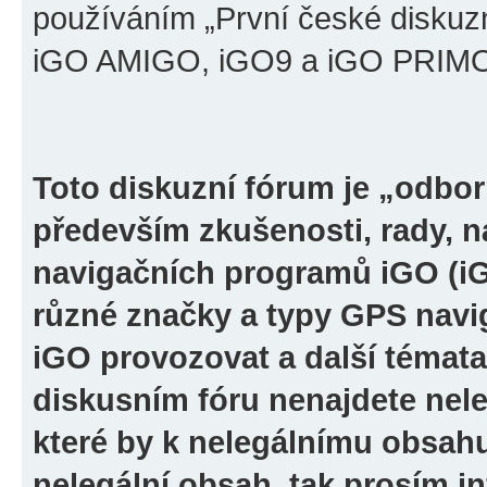
používáním „První české diskuz
iGO AMIGO, iGO9 a iGO PRIMO“ 
Toto diskuzní fórum je „odbor
především zkušenosti, rady, n
navigačních programů iGO (i
různé značky a typy GPS navi
iGO provozovat a další témata
diskusním fóru nenajdete nel
které by k nelegálnímu obsah
nelegální obsah, tak prosím i