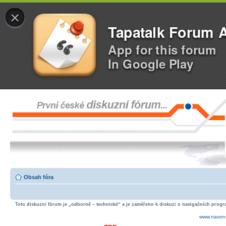
×
Tapatalk Forum 
App for this forum
In Google Play
Obsah fóra
Toto diskuzní fórum je „odborně – technické“ a je zaměřeno k diskuzi o navigačních progra
www.navon.