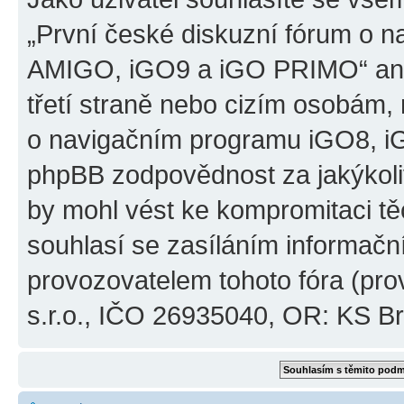
„První české diskuzní fórum o 
AMIGO, iGO9 a iGO PRIMO“ ani
třetí straně nebo cizím osobám,
o navigačním programu iGO8, 
phpBB zodpovědnost za jakýkoliv
by mohl vést ke kompromitaci těch
souhlasí se zasíláním informačn
provozovatelem tohoto fóra (pro
s.r.o., IČO 26935040, OR: KS Brn