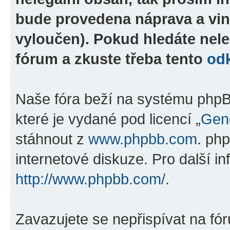
bude provedena náprava a vin
vyloučen). Pokud hledáte nele
fórum a zkuste třeba tento
od
Naše fóra beží na systému phpBB
které je vydané pod licencí „
Gene
stáhnout z
www.phpbb.com
. ph
internetové diskuze. Pro další i
http://www.phpbb.com/
.
Zavazujete se nepřispívat na fó