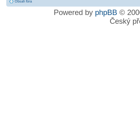
Obsah fóra
Powered by
phpBB
© 2000
Český př