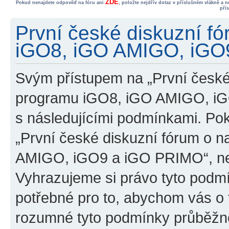
ZDE
Pokud nenajdete odpověď na fóru ani
, položte nejdřív dotaz v příslušném vlákně a 
pří
První české diskuzní f
iGO8, iGO AMIGO, iGO9
Svým přístupem na „První české
programu iGO8, iGO AMIGO, iG
s následujícími podmínkami. Po
„První české diskuzní fórum o 
AMIGO, iGO9 a iGO PRIMO“, nevs
Vyhrazujeme si právo tyto podmí
potřebné pro to, abychom vás o t
rozumné tyto podmínky průběžně