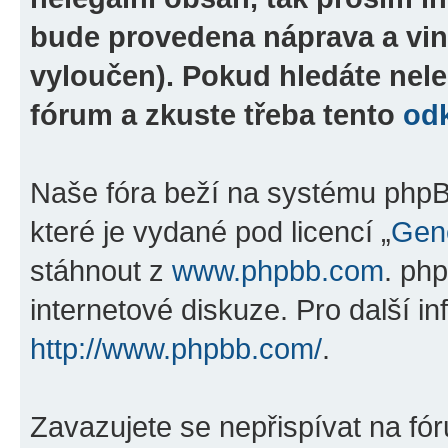
bude provedena náprava a vin
vyloučen). Pokud hledáte nele
fórum a zkuste třeba tento
od
Naše fóra beží na systému phpBB
které je vydané pod licencí „
Gene
stáhnout z
www.phpbb.com
. ph
internetové diskuze. Pro další i
http://www.phpbb.com/
.
Zavazujete se nepřispívat na fó