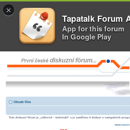
×
Tapatalk Forum 
App for this forum
In Google Play
Obsah fóra
Toto diskuzní fórum je „odborně – technické“ a je zaměřeno k diskuzi o navigačních progra
www.navon.