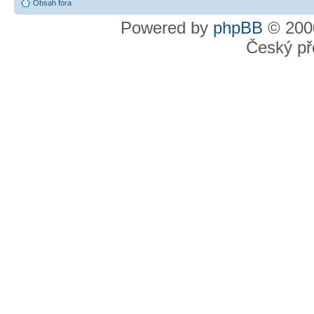
Obsah fóra
Powered by
phpBB
© 2000
Český př