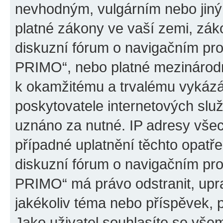
nevhodným, vulgárním nebo jiný
platné zákony ve vaší zemi, záko
diskuzní fórum o navigačním p
PRIMO“, nebo platné mezinárodn
k okamžitému a trvalému vykázá
poskytovatele internetových slu
uznáno za nutné. IP adresy všec
případné uplatnění těchto opatře
diskuzní fórum o navigačním p
PRIMO“ má právo odstranit, upr
jakékoliv téma nebo příspěvek, 
Jako uživatel souhlasíte se všem