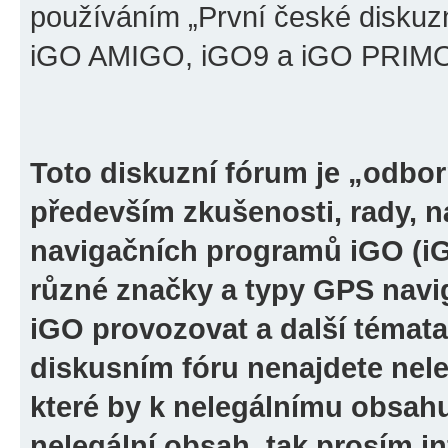
používáním „První české diskuz
iGO AMIGO, iGO9 a iGO PRIMO“ 
Toto diskuzní fórum je „odbor
především zkušenosti, rady, n
navigačních programů iGO (i
různé značky a typy GPS navi
iGO provozovat a další témata
diskusním fóru nenajdete nel
které by k nelegálnímu obsah
nelegální obsah, tak prosím i