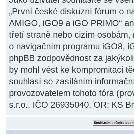
„První české diskuzní fórum o 
AMIGO, iGO9 a iGO PRIMO“ ani
třetí straně nebo cizím osobám,
o navigačním programu iGO8, 
phpBB zodpovědnost za jakýkoliv
by mohl vést ke kompromitaci těch
souhlasí se zasíláním informačn
provozovatelem tohoto fóra (pro
s.r.o., IČO 26935040, OR: KS Brn