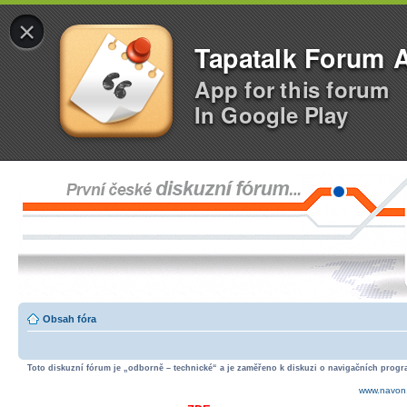
×
Tapatalk Forum 
App for this forum
In Google Play
Obsah fóra
Toto diskuzní fórum je „odborně – technické“ a je zaměřeno k diskuzi o navigačních progra
www.navon.