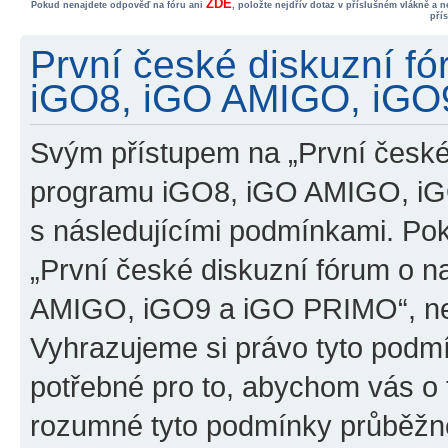
ZDE
Pokud nenajdete odpověď na fóru ani
, položte nejdřív dotaz v příslušném vlákně a 
pří
První české diskuzní f
iGO8, iGO AMIGO, iGO9
Svým přístupem na „První české
programu iGO8, iGO AMIGO, iG
s následujícími podmínkami. Po
„První české diskuzní fórum o 
AMIGO, iGO9 a iGO PRIMO“, nevs
Vyhrazujeme si právo tyto podmí
potřebné pro to, abychom vás o t
rozumné tyto podmínky průběžně