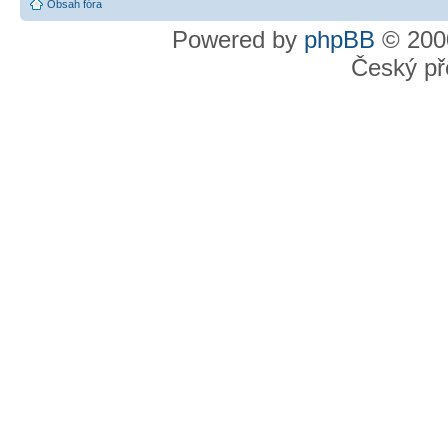
Obsah fóra
Powered by
phpBB
© 2000
Český př