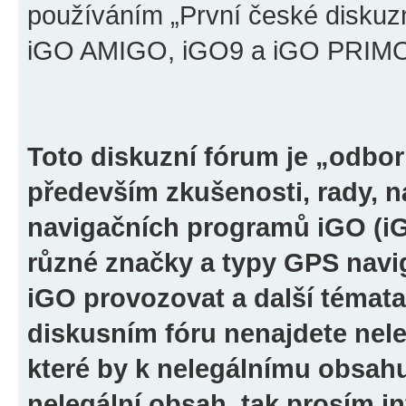
používáním „První české diskuz
iGO AMIGO, iGO9 a iGO PRIMO“ 
Toto diskuzní fórum je „odbor
především zkušenosti, rady, n
navigačních programů iGO (i
různé značky a typy GPS navi
iGO provozovat a další témata
diskusním fóru nenajdete nel
které by k nelegálnímu obsah
nelegální obsah, tak prosím i