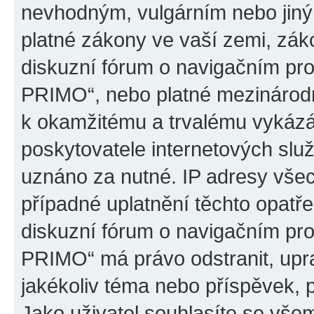
nevhodným, vulgárním nebo jiný
platné zákony ve vaší zemi, záko
diskuzní fórum o navigačním p
PRIMO“, nebo platné mezinárodn
k okamžitému a trvalému vykázá
poskytovatele internetových slu
uznáno za nutné. IP adresy všec
případné uplatnění těchto opatře
diskuzní fórum o navigačním p
PRIMO“ má právo odstranit, upr
jakékoliv téma nebo příspěvek, 
Jako uživatel souhlasíte se všem