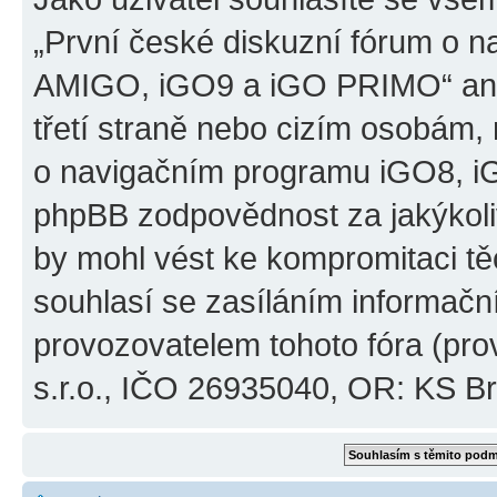
„První české diskuzní fórum o 
AMIGO, iGO9 a iGO PRIMO“ ani
třetí straně nebo cizím osobám,
o navigačním programu iGO8, 
phpBB zodpovědnost za jakýkoliv
by mohl vést ke kompromitaci těch
souhlasí se zasíláním informačn
provozovatelem tohoto fóra (pro
s.r.o., IČO 26935040, OR: KS Brn