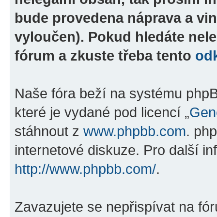
bude provedena náprava a vin
vyloučen). Pokud hledáte nele
fórum a zkuste třeba tento
od
Naše fóra beží na systému phpBB
které je vydané pod licencí „
Gene
stáhnout z
www.phpbb.com
. ph
internetové diskuze. Pro další i
http://www.phpbb.com/
.
Zavazujete se nepřispívat na fó