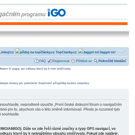
Linkuj!cz
TopClanky.cz
Jaggni to!
FAQ
Registrovat
Přihlásit se
Pokročilé hledání
tware či mapy, ani odkazy které by k nim směřovaly.
ádejte dotazy jen jedenkrát. Duplicitní příspěvky budou smazány.
souhlasíte, neprodleně opusťte „První české diskuzní fórum o navigačním
bné pro to, abychom vás o této změně informovali. Přesto je rozumné tyto
 souhlasíte.
RIMO/AMIGO). Dále se zde řeší různé značky a typy GPS navigací, ve
o odkazy které by k nelegálnímu obsahu směřovaly. Pokud zde najdete