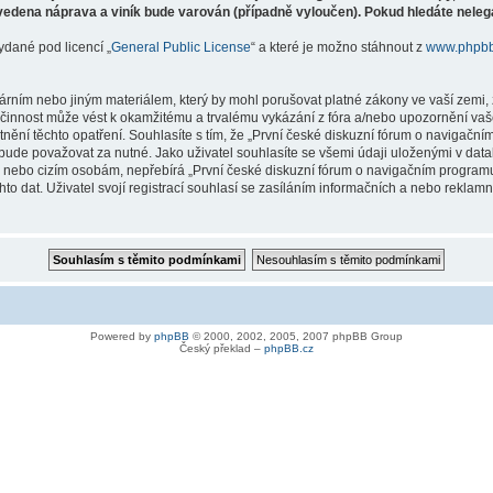
vedena náprava a viník bude varován (případně vyloučen). Pokud hledáte nelegá
ydané pod licencí „
General Public License
“ a které je možno stáhnout z
www.phpb
árním nebo jiným materiálem, který by mohl porušovat platné zákony ve vaší zemi, 
innost může vést k okamžitému a trvalému vykázání z fóra a/nebo upozornění vaše
tnění těchto opatření. Souhlasíte s tím, že „První české diskuzní fórum o naviga
bude považovat za nutné. Jako uživatel souhlasíte se všemi údaji uloženými v dat
ně nebo cizím osobám, nepřebírá „První české diskuzní fórum o navigačním prog
hto dat. Uživatel svojí registrací souhlasí se zasíláním informačních a nebo reklam
Powered by
phpBB
© 2000, 2002, 2005, 2007 phpBB Group
Český překlad –
phpBB.cz