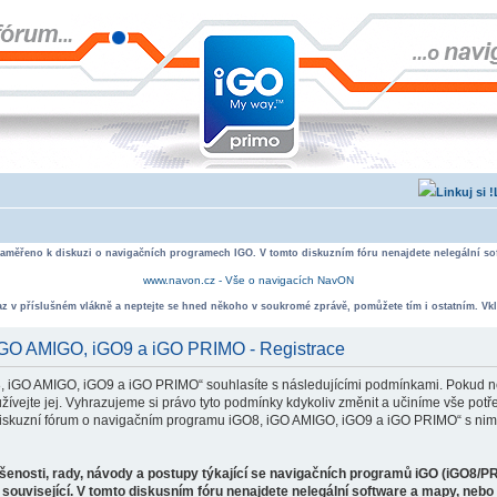
zaměřeno k diskuzi o navigačních programech IGO. V tomto diskuzním fóru nenajdete nelegální sof
www.navon.cz - Vše o navigacích NavON
taz v příslušném vlákně a neptejte se hned někoho v soukromé zprávě, pomůžete tím i ostatním. Vkl
 iGO AMIGO, iGO9 a iGO PRIMO - Registrace
, iGO AMIGO, iGO9 a iGO PRIMO“ souhlasíte s následujícími podmínkami. Pokud ne
ejte jej. Vyhrazujeme si právo tyto podmínky kdykoliv změnit a učiníme vše potře
iskuzní fórum o navigačním programu iGO8, iGO AMIGO, iGO9 a iGO PRIMO“ s nimi
ušenosti, rady, návody a postupy týkající se navigačních programů iGO (iGO8/P
související. V tomto diskusním fóru nenajdete nelegální software a mapy, neb