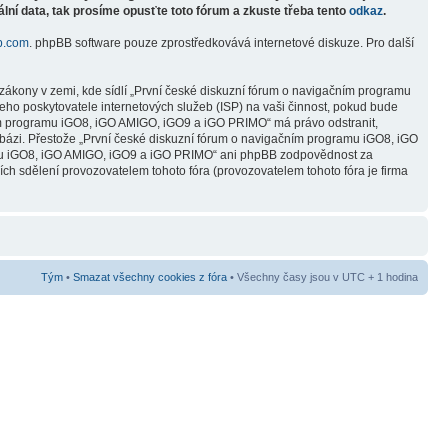
lní data, tak prosíme opusťte toto fórum a zkuste třeba tento
odkaz
.
b.com
. phpBB software pouze zprostředkovává internetové diskuze. Pro další
zákony v zemi, kde sídlí „První české diskuzní fórum o navigačním programu
ho poskytovatele internetových služeb (ISP) na vaši činnost, pokud bude
čním programu iGO8, iGO AMIGO, iGO9 a iGO PRIMO“ má právo odstranit,
abázi. Přestože „První české diskuzní fórum o navigačním programu iGO8, iGO
ramu iGO8, iGO AMIGO, iGO9 a iGO PRIMO“ ani phpBB zodpovědnost za
ních sdělení provozovatelem tohoto fóra (provozovatelem tohoto fóra je firma
Tým
•
Smazat všechny cookies z fóra
• Všechny časy jsou v UTC + 1 hodina