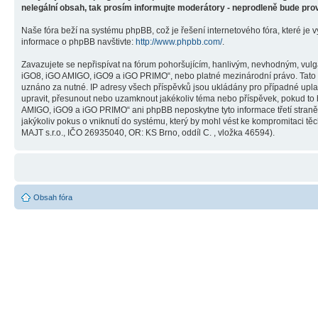
nelegální obsah, tak prosím informujte moderátory - neprodleně bude pro
Naše fóra beží na systému phpBB, což je řešení internetového fóra, které je v
informace o phpBB navštivte:
http://www.phpbb.com/
.
Zavazujete se nepřispívat na fórum pohoršujícím, hanlivým, nevhodným, vulg
iGO8, iGO AMIGO, iGO9 a iGO PRIMO“, nebo platné mezinárodní právo. Tato č
uznáno za nutné. IP adresy všech příspěvků jsou ukládány pro případné upla
upravit, přesunout nebo uzamknout jakékoliv téma nebo příspěvek, pokud to 
AMIGO, iGO9 a iGO PRIMO“ ani phpBB neposkytne tyto informace třetí stra
jakýkoliv pokus o vniknutí do systému, který by mohl vést ke kompromitaci těc
MAJT s.r.o., IČO 26935040, OR: KS Brno, oddíl C. , vložka 46594).
Obsah fóra