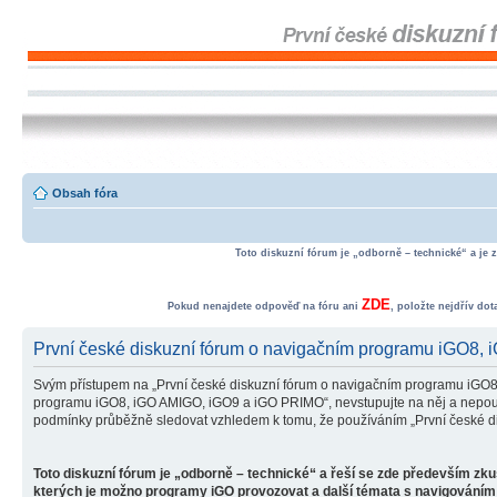
Obsah fóra
Toto diskuzní fórum je „odborně – technické“ a je 
ZDE
Pokud nenajdete odpověď na fóru ani
, položte nejdřív do
První české diskuzní fórum o navigačním programu iGO8,
Svým přístupem na „První české diskuzní fórum o navigačním programu iGO8
programu iGO8, iGO AMIGO, iGO9 a iGO PRIMO“, nevstupujte na něj a nepoužív
podmínky průběžně sledovat vzhledem k tomu, že používáním „První české d
Toto diskuzní fórum je „odborně – technické“ a řeší se zde především zk
kterých je možno programy iGO provozovat a další témata s navigováním 