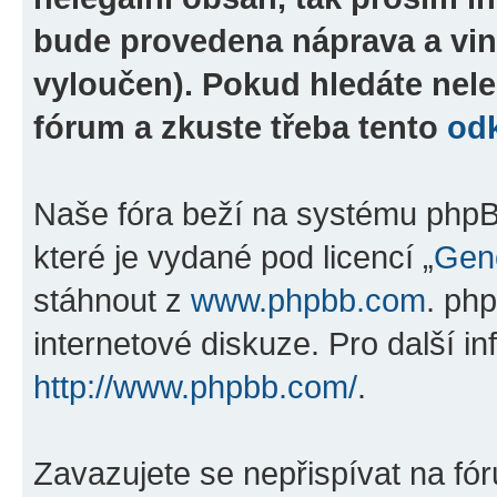
bude provedena náprava a vin
vyloučen). Pokud hledáte nele
fórum a zkuste třeba tento
od
Naše fóra beží na systému phpBB
které je vydané pod licencí „
Gene
stáhnout z
www.phpbb.com
. ph
internetové diskuze. Pro další i
http://www.phpbb.com/
.
Zavazujete se nepřispívat na fó