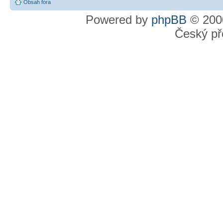
Obsah fóra
Powered by
phpBB
© 2000
Český př