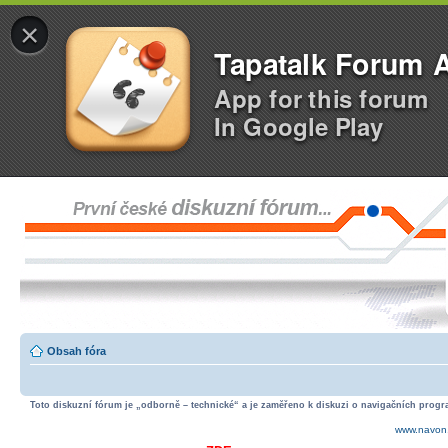
×
Tapatalk Forum 
App for this forum
In Google Play
Obsah fóra
Toto diskuzní fórum je „odborně – technické“ a je zaměřeno k diskuzi o navigačních progra
www.navon.