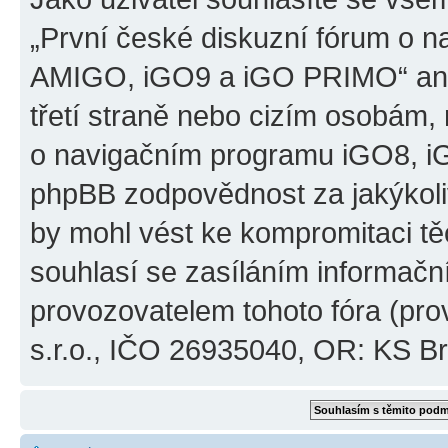
„První české diskuzní fórum o 
AMIGO, iGO9 a iGO PRIMO“ ani
třetí straně nebo cizím osobám,
o navigačním programu iGO8, 
phpBB zodpovědnost za jakýkoliv
by mohl vést ke kompromitaci těch
souhlasí se zasíláním informačn
provozovatelem tohoto fóra (pro
s.r.o., IČO 26935040, OR: KS Brn