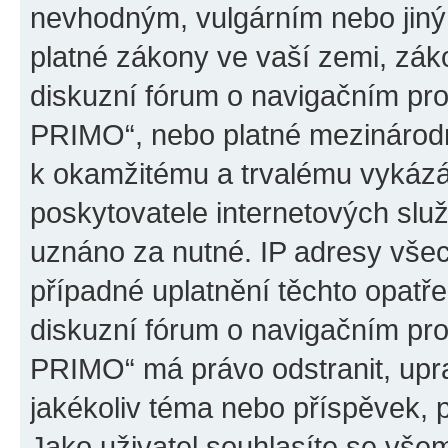
nevhodným, vulgárním nebo jiný
platné zákony ve vaší zemi, záko
diskuzní fórum o navigačním p
PRIMO“, nebo platné mezinárodn
k okamžitému a trvalému vykázá
poskytovatele internetových slu
uznáno za nutné. IP adresy všec
případné uplatnění těchto opatře
diskuzní fórum o navigačním p
PRIMO“ má právo odstranit, upr
jakékoliv téma nebo příspěvek, 
Jako uživatel souhlasíte se všem