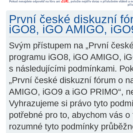
ZDE
Pokud nenajdete odpověď na fóru ani
, položte nejdřív dotaz v příslušném vlákně a 
pří
První české diskuzní f
iGO8, iGO AMIGO, iGO9
Svým přístupem na „První české
programu iGO8, iGO AMIGO, iG
s následujícími podmínkami. Po
„První české diskuzní fórum o 
AMIGO, iGO9 a iGO PRIMO“, nevs
Vyhrazujeme si právo tyto podmí
potřebné pro to, abychom vás o t
rozumné tyto podmínky průběžně