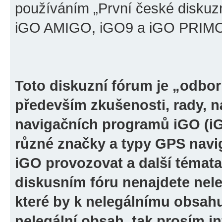
používáním „První české diskuz
iGO AMIGO, iGO9 a iGO PRIMO“ 
Toto diskuzní fórum je „odbor
především zkušenosti, rady, n
navigačních programů iGO (i
různé značky a typy GPS navi
iGO provozovat a další témata
diskusním fóru nenajdete nel
které by k nelegálnímu obsah
nelegální obsah, tak prosím i