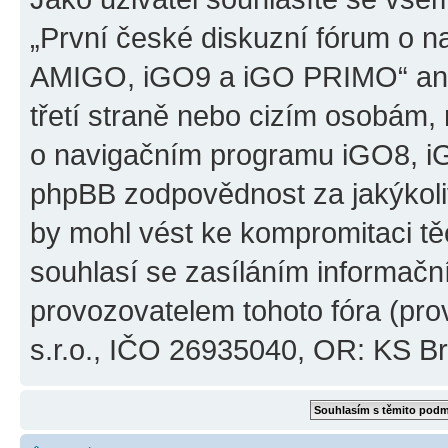
„První české diskuzní fórum o 
AMIGO, iGO9 a iGO PRIMO“ ani
třetí straně nebo cizím osobám,
o navigačním programu iGO8, 
phpBB zodpovědnost za jakýkoliv
by mohl vést ke kompromitaci těch
souhlasí se zasíláním informačn
provozovatelem tohoto fóra (pro
s.r.o., IČO 26935040, OR: KS Brn