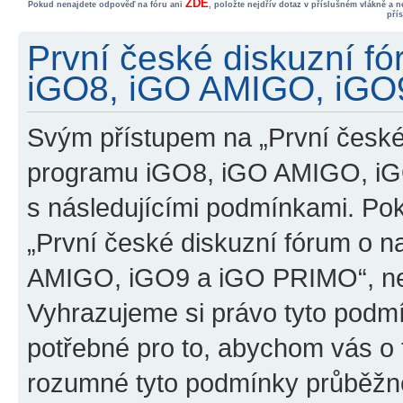
ZDE
Pokud nenajdete odpověď na fóru ani
, položte nejdřív dotaz v příslušném vlákně a 
pří
První české diskuzní f
iGO8, iGO AMIGO, iGO9
Svým přístupem na „První české
programu iGO8, iGO AMIGO, iG
s následujícími podmínkami. Po
„První české diskuzní fórum o 
AMIGO, iGO9 a iGO PRIMO“, nevs
Vyhrazujeme si právo tyto podmí
potřebné pro to, abychom vás o t
rozumné tyto podmínky průběžně