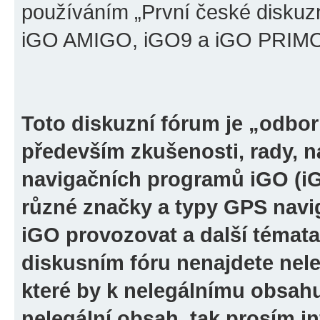
používáním „První české diskuz
iGO AMIGO, iGO9 a iGO PRIMO“ 
Toto diskuzní fórum je „odbor
především zkušenosti, rady, n
navigačních programů iGO (i
různé značky a typy GPS navi
iGO provozovat a další témata
diskusním fóru nenajdete nel
které by k nelegálnímu obsah
nelegální obsah, tak prosím i