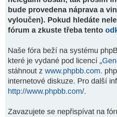
bude provedena náprava a vin
vyloučen). Pokud hledáte nele
fórum a zkuste třeba tento
od
Naše fóra beží na systému phpBB
které je vydané pod licencí „
Gene
stáhnout z
www.phpbb.com
. ph
internetové diskuze. Pro další i
http://www.phpbb.com/
.
Zavazujete se nepřispívat na fó