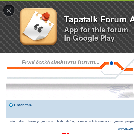
×
Tapatalk Forum 
App for this forum
In Google Play
Obsah fóra
Toto diskuzní fórum je „odborně – technické“ a je zaměřeno k diskuzi o navigačních progra
www.navon.