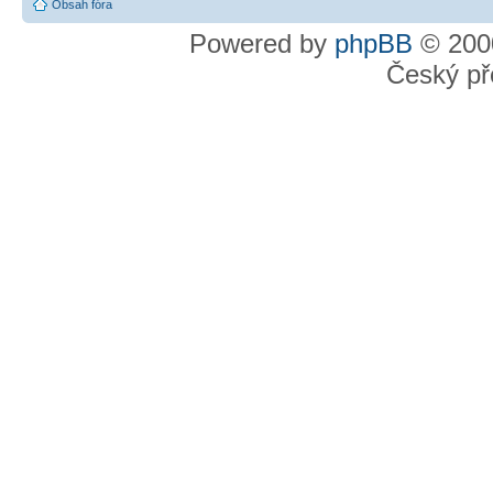
Obsah fóra
Powered by
phpBB
© 2000
Český př