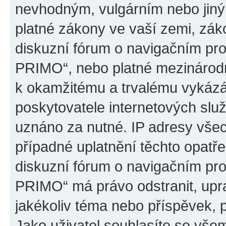
nevhodným, vulgárním nebo jiný
platné zákony ve vaší zemi, záko
diskuzní fórum o navigačním p
PRIMO“, nebo platné mezinárodn
k okamžitému a trvalému vykázá
poskytovatele internetových slu
uznáno za nutné. IP adresy všec
případné uplatnění těchto opatře
diskuzní fórum o navigačním p
PRIMO“ má právo odstranit, upr
jakékoliv téma nebo příspěvek, 
Jako uživatel souhlasíte se všem