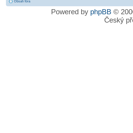
Obsah fóra
Powered by
phpBB
© 2000
Český př