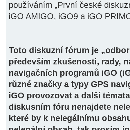
používáním „První české diskuz
iGO AMIGO, iGO9 a iGO PRIMO“ 
Toto diskuzní fórum je „odbor
především zkušenosti, rady, n
navigačních programů iGO (i
různé značky a typy GPS navi
iGO provozovat a další témata
diskusním fóru nenajdete nel
které by k nelegálnímu obsah
nelegální obsah, tak prosím i