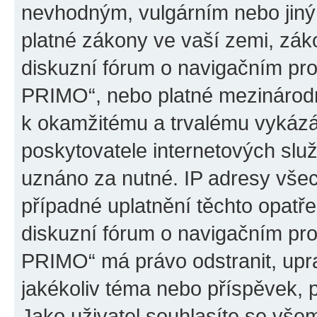
nevhodným, vulgárním nebo jiný
platné zákony ve vaší zemi, záko
diskuzní fórum o navigačním p
PRIMO“, nebo platné mezinárodn
k okamžitému a trvalému vykázá
poskytovatele internetových slu
uznáno za nutné. IP adresy všec
případné uplatnění těchto opatře
diskuzní fórum o navigačním p
PRIMO“ má právo odstranit, upr
jakékoliv téma nebo příspěvek, 
Jako uživatel souhlasíte se všem