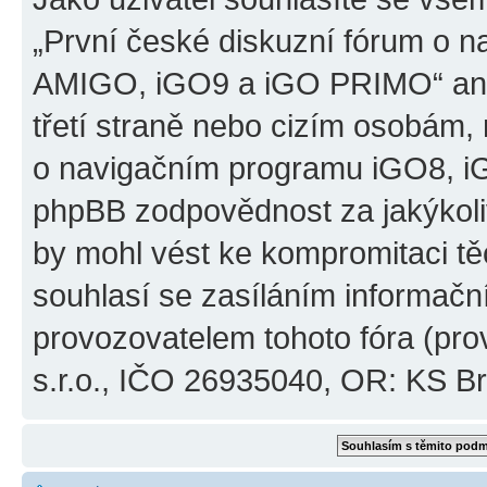
„První české diskuzní fórum o 
AMIGO, iGO9 a iGO PRIMO“ ani
třetí straně nebo cizím osobám,
o navigačním programu iGO8, 
phpBB zodpovědnost za jakýkoliv
by mohl vést ke kompromitaci těch
souhlasí se zasíláním informačn
provozovatelem tohoto fóra (pro
s.r.o., IČO 26935040, OR: KS Brn