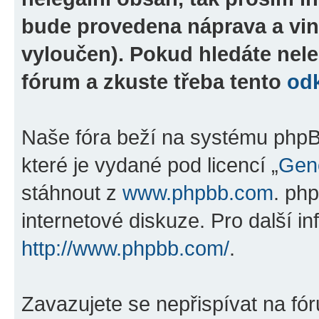
bude provedena náprava a vin
vyloučen). Pokud hledáte nele
fórum a zkuste třeba tento
od
Naše fóra beží na systému phpBB
které je vydané pod licencí „
Gene
stáhnout z
www.phpbb.com
. ph
internetové diskuze. Pro další i
http://www.phpbb.com/
.
Zavazujete se nepřispívat na fó