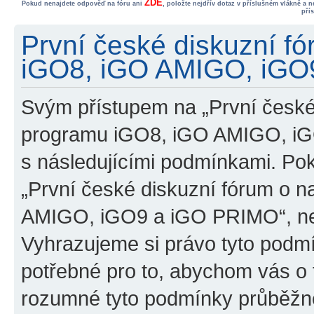
ZDE
Pokud nenajdete odpověď na fóru ani
, položte nejdřív dotaz v příslušném vlákně a 
pří
První české diskuzní f
iGO8, iGO AMIGO, iGO9
Svým přístupem na „První české
programu iGO8, iGO AMIGO, iG
s následujícími podmínkami. Po
„První české diskuzní fórum o 
AMIGO, iGO9 a iGO PRIMO“, nevs
Vyhrazujeme si právo tyto podmí
potřebné pro to, abychom vás o t
rozumné tyto podmínky průběžně