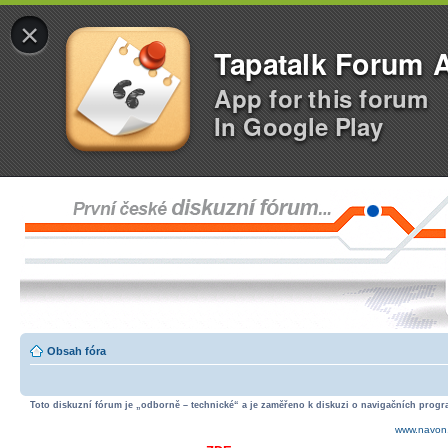
×
Tapatalk Forum 
App for this forum
In Google Play
Obsah fóra
Toto diskuzní fórum je „odborně – technické“ a je zaměřeno k diskuzi o navigačních progra
www.navon.