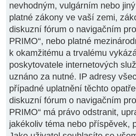
nevhodným, vulgárním nebo jiný
platné zákony ve vaší zemi, záko
diskuzní fórum o navigačním p
PRIMO“, nebo platné mezinárodn
k okamžitému a trvalému vykázá
poskytovatele internetových slu
uznáno za nutné. IP adresy všec
případné uplatnění těchto opatře
diskuzní fórum o navigačním p
PRIMO“ má právo odstranit, upr
jakékoliv téma nebo příspěvek, 
Jako uživatel souhlasíte se všem