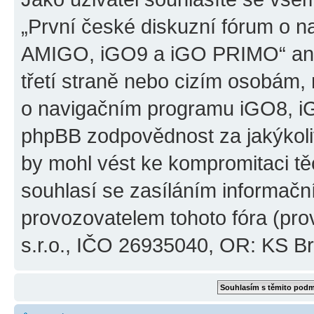
„První české diskuzní fórum o 
AMIGO, iGO9 a iGO PRIMO“ ani
třetí straně nebo cizím osobám,
o navigačním programu iGO8, 
phpBB zodpovědnost za jakýkoliv
by mohl vést ke kompromitaci těch
souhlasí se zasíláním informačn
provozovatelem tohoto fóra (pro
s.r.o., IČO 26935040, OR: KS Brn