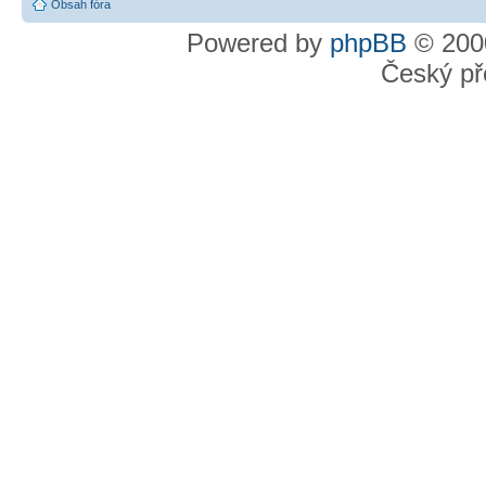
Obsah fóra
Powered by
phpBB
© 2000
Český př