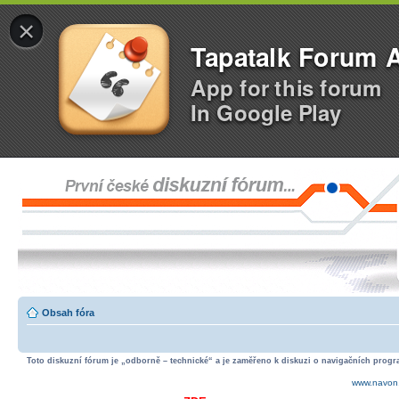
×
Tapatalk Forum 
App for this forum
In Google Play
Obsah fóra
Toto diskuzní fórum je „odborně – technické“ a je zaměřeno k diskuzi o navigačních progra
www.navon.