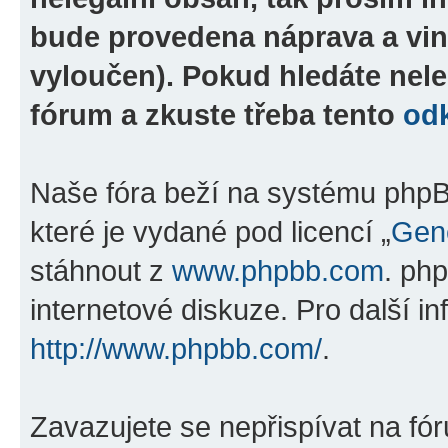
bude provedena náprava a vin
vyloučen). Pokud hledáte nele
fórum a zkuste třeba tento
od
Naše fóra beží na systému phpBB
které je vydané pod licencí „
Gene
stáhnout z
www.phpbb.com
. ph
internetové diskuze. Pro další i
http://www.phpbb.com/
.
Zavazujete se nepřispívat na fó