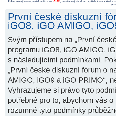
ZDE
Pokud nenajdete odpověď na fóru ani
, položte nejdřív dotaz v příslušném vlákně a 
pří
První české diskuzní f
iGO8, iGO AMIGO, iGO9
Svým přístupem na „První české
programu iGO8, iGO AMIGO, iG
s následujícími podmínkami. Po
„První české diskuzní fórum o 
AMIGO, iGO9 a iGO PRIMO“, nevs
Vyhrazujeme si právo tyto podmí
potřebné pro to, abychom vás o t
rozumné tyto podmínky průběžně