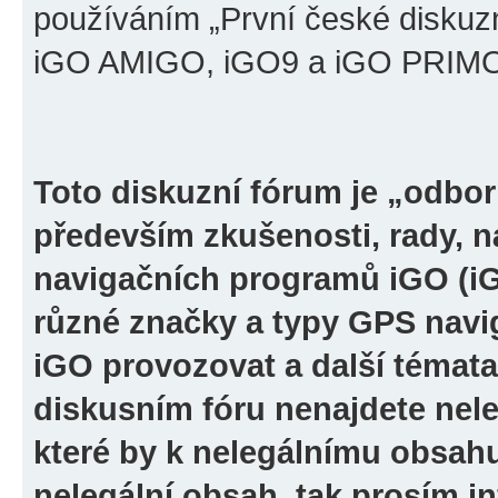
používáním „První české diskuz
iGO AMIGO, iGO9 a iGO PRIMO“ 
Toto diskuzní fórum je „odbor
především zkušenosti, rady, n
navigačních programů iGO (i
různé značky a typy GPS navi
iGO provozovat a další témata
diskusním fóru nenajdete nel
které by k nelegálnímu obsah
nelegální obsah, tak prosím i