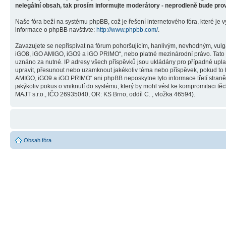
nelegální obsah, tak prosím informujte moderátory - neprodleně bude pro
Naše fóra beží na systému phpBB, což je řešení internetového fóra, které je v
informace o phpBB navštivte:
http://www.phpbb.com/
.
Zavazujete se nepřispívat na fórum pohoršujícím, hanlivým, nevhodným, vulg
iGO8, iGO AMIGO, iGO9 a iGO PRIMO“, nebo platné mezinárodní právo. Tato č
uznáno za nutné. IP adresy všech příspěvků jsou ukládány pro případné upla
upravit, přesunout nebo uzamknout jakékoliv téma nebo příspěvek, pokud to 
AMIGO, iGO9 a iGO PRIMO“ ani phpBB neposkytne tyto informace třetí stra
jakýkoliv pokus o vniknutí do systému, který by mohl vést ke kompromitaci těc
MAJT s.r.o., IČO 26935040, OR: KS Brno, oddíl C. , vložka 46594).
Obsah fóra