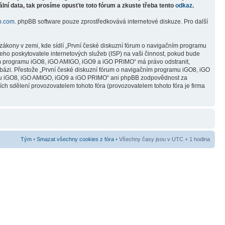
lní data, tak prosíme opusťte toto fórum a zkuste třeba tento
odkaz
.
b.com
. phpBB software pouze zprostředkovává internetové diskuze. Pro další
zákony v zemi, kde sídlí „První české diskuzní fórum o navigačním programu
ho poskytovatele internetových služeb (ISP) na vaši činnost, pokud bude
čním programu iGO8, iGO AMIGO, iGO9 a iGO PRIMO“ má právo odstranit,
abázi. Přestože „První české diskuzní fórum o navigačním programu iGO8, iGO
ramu iGO8, iGO AMIGO, iGO9 a iGO PRIMO“ ani phpBB zodpovědnost za
ních sdělení provozovatelem tohoto fóra (provozovatelem tohoto fóra je firma
Tým
•
Smazat všechny cookies z fóra
• Všechny časy jsou v UTC + 1 hodina