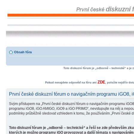
Obsah fóra
Toto diskuzní fórum je „odborně – technické“ a je 
ZDE
Pokud nenajdete odpověď na fóru ani
, položte nejdřív do
První české diskuzní fórum o navigačním programu iGO8,
Svým přístupem na „První české diskuzní fórum o navigačním programu iGO8
programu iGO8, iGO AMIGO, iGO9 a iGO PRIMO“, nevstupujte na něj a nepoužív
podmínky průběžně sledovat vzhledem k tomu, že používáním „První české d
Toto diskuzní fórum je „odborně – technické“ a řeší se zde především zk
kterých je možno programy iGO provozovat a další témata s navigováním 