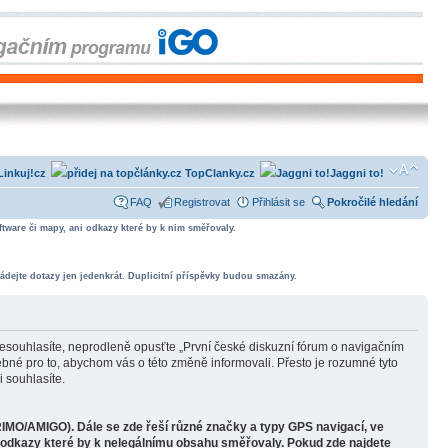
Linkuj!cz
TopClanky.cz
Jaggni to!
FAQ
Registrovat
Přihlásit se
Pokročilé hledání
tware či mapy, ani odkazy které by k nim směřovaly.
ádejte dotazy jen jedenkrát. Duplicitní příspěvky budou smazány.
souhlasíte, neprodleně opusťte „První české diskuzní fórum o navigačním
bné pro to, abychom vás o této změně informovali. Přesto je rozumné tyto
 souhlasíte.
RIMO/AMIGO). Dále se zde řeší různé značky a typy GPS navigací, ve
o odkazy které by k nelegálnímu obsahu směřovaly. Pokud zde najdete