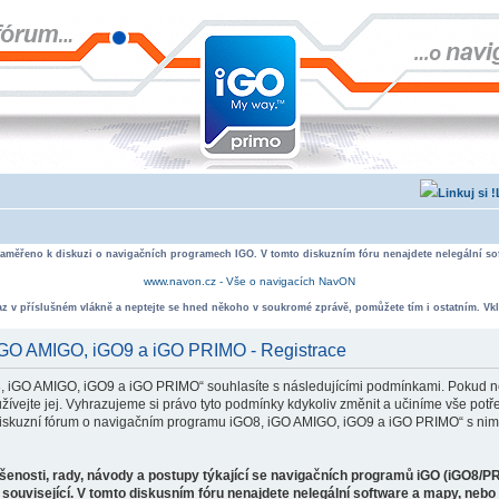
zaměřeno k diskuzi o navigačních programech IGO. V tomto diskuzním fóru nenajdete nelegální sof
www.navon.cz - Vše o navigacích NavON
taz v příslušném vlákně a neptejte se hned někoho v soukromé zprávě, pomůžete tím i ostatním. Vkl
 iGO AMIGO, iGO9 a iGO PRIMO - Registrace
, iGO AMIGO, iGO9 a iGO PRIMO“ souhlasíte s následujícími podmínkami. Pokud ne
ejte jej. Vyhrazujeme si právo tyto podmínky kdykoliv změnit a učiníme vše potře
iskuzní fórum o navigačním programu iGO8, iGO AMIGO, iGO9 a iGO PRIMO“ s nimi
ušenosti, rady, návody a postupy týkající se navigačních programů iGO (iGO8/P
související. V tomto diskusním fóru nenajdete nelegální software a mapy, neb