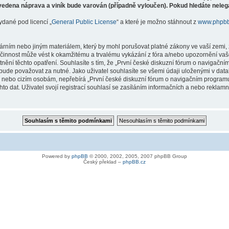
vedena náprava a viník bude varován (případně vyloučen). Pokud hledáte nelegá
ydané pod licencí „
General Public License
“ a které je možno stáhnout z
www.phpb
árním nebo jiným materiálem, který by mohl porušovat platné zákony ve vaší zemi, 
innost může vést k okamžitému a trvalému vykázání z fóra a/nebo upozornění vaše
tnění těchto opatření. Souhlasíte s tím, že „První české diskuzní fórum o naviga
bude považovat za nutné. Jako uživatel souhlasíte se všemi údaji uloženými v dat
ně nebo cizím osobám, nepřebírá „První české diskuzní fórum o navigačním prog
hto dat. Uživatel svojí registrací souhlasí se zasíláním informačních a nebo reklam
Powered by
phpBB
© 2000, 2002, 2005, 2007 phpBB Group
Český překlad –
phpBB.cz