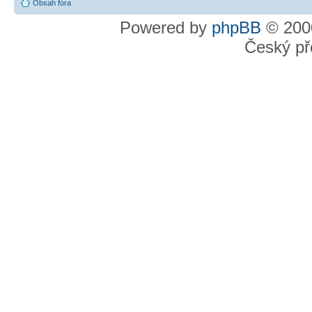
Obsah fóra
Powered by
phpBB
© 2000
Český př