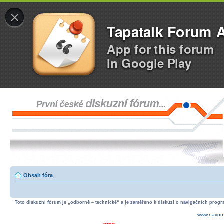
×
Tapatalk Forum 
App for this forum
In Google Play
Obsah fóra
Toto diskuzní fórum je „odborně – technické“ a je zaměřeno k diskuzi o navigačních progra
www.navon.