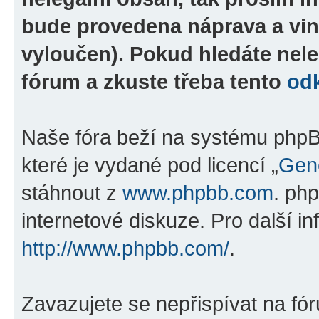
bude provedena náprava a vin
vyloučen). Pokud hledáte nele
fórum a zkuste třeba tento
od
Naše fóra beží na systému phpBB
které je vydané pod licencí „
Gene
stáhnout z
www.phpbb.com
. ph
internetové diskuze. Pro další i
http://www.phpbb.com/
.
Zavazujete se nepřispívat na fó