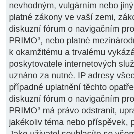
nevhodným, vulgárním nebo jiný
platné zákony ve vaší zemi, záko
diskuzní fórum o navigačním p
PRIMO“, nebo platné mezinárodn
k okamžitému a trvalému vykázá
poskytovatele internetových slu
uznáno za nutné. IP adresy všec
případné uplatnění těchto opatře
diskuzní fórum o navigačním p
PRIMO“ má právo odstranit, upr
jakékoliv téma nebo příspěvek, 
Jako uživatel souhlasíte se všem