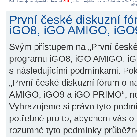
ZDE
Pokud nenajdete odpověď na fóru ani
, položte nejdřív dotaz v příslušném vlákně a 
pří
První české diskuzní f
iGO8, iGO AMIGO, iGO9
Svým přístupem na „První české
programu iGO8, iGO AMIGO, iG
s následujícími podmínkami. Po
„První české diskuzní fórum o 
AMIGO, iGO9 a iGO PRIMO“, nevs
Vyhrazujeme si právo tyto podmí
potřebné pro to, abychom vás o t
rozumné tyto podmínky průběžně