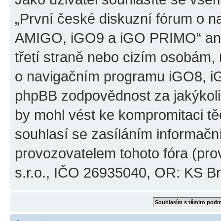
„První české diskuzní fórum o 
AMIGO, iGO9 a iGO PRIMO“ ani
třetí straně nebo cizím osobám,
o navigačním programu iGO8, 
phpBB zodpovědnost za jakýkoliv
by mohl vést ke kompromitaci těch
souhlasí se zasíláním informačn
provozovatelem tohoto fóra (pro
s.r.o., IČO 26935040, OR: KS Brn