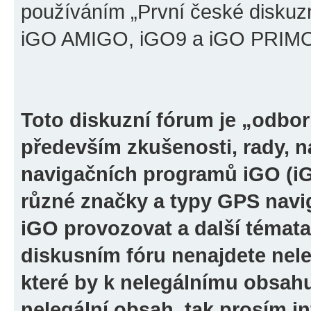
používáním „První české diskuz
iGO AMIGO, iGO9 a iGO PRIMO“ 
Toto diskuzní fórum je „odbor
především zkušenosti, rady, n
navigačních programů iGO (i
různé značky a typy GPS navi
iGO provozovat a další témata
diskusním fóru nenajdete nel
které by k nelegálnímu obsah
nelegální obsah, tak prosím i