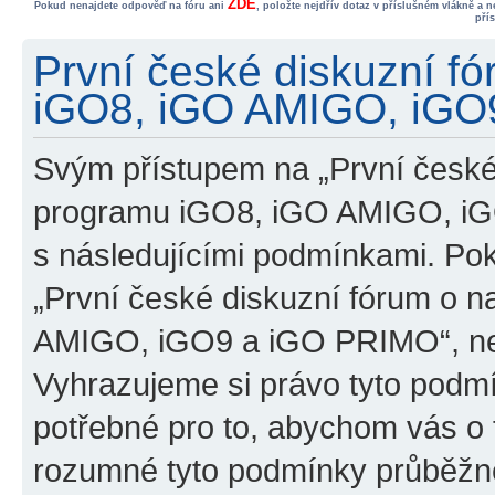
ZDE
Pokud nenajdete odpověď na fóru ani
, položte nejdřív dotaz v příslušném vlákně a 
pří
První české diskuzní f
iGO8, iGO AMIGO, iGO9
Svým přístupem na „První české
programu iGO8, iGO AMIGO, iG
s následujícími podmínkami. Po
„První české diskuzní fórum o 
AMIGO, iGO9 a iGO PRIMO“, nevs
Vyhrazujeme si právo tyto podmí
potřebné pro to, abychom vás o t
rozumné tyto podmínky průběžně