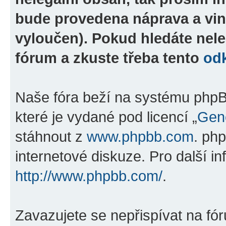
bude provedena náprava a vin
vyloučen). Pokud hledáte nele
fórum a zkuste třeba tento
od
Naše fóra beží na systému phpBB
které je vydané pod licencí „
Gene
stáhnout z
www.phpbb.com
. ph
internetové diskuze. Pro další i
http://www.phpbb.com/
.
Zavazujete se nepřispívat na fó