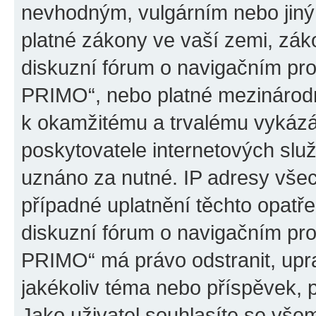
nevhodným, vulgárním nebo jiný
platné zákony ve vaší zemi, záko
diskuzní fórum o navigačním p
PRIMO“, nebo platné mezinárodn
k okamžitému a trvalému vykázá
poskytovatele internetových slu
uznáno za nutné. IP adresy všec
případné uplatnění těchto opatře
diskuzní fórum o navigačním p
PRIMO“ má právo odstranit, upr
jakékoliv téma nebo příspěvek, 
Jako uživatel souhlasíte se všem