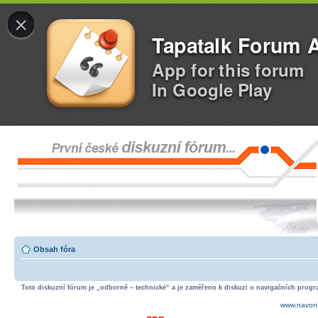
×
Tapatalk Forum 
App for this forum
In Google Play
Obsah fóra
Toto diskuzní fórum je „odborně – technické“ a je zaměřeno k diskuzi o navigačních progra
www.navon.