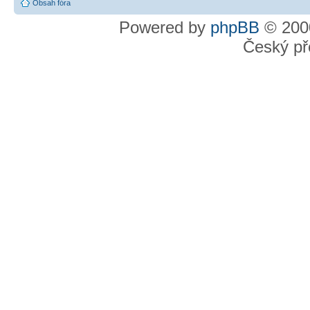
Obsah fóra
Powered by
phpBB
© 2000
Český př