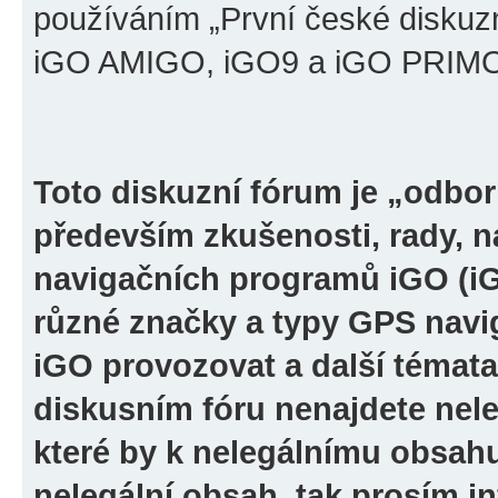
používáním „První české diskuz
iGO AMIGO, iGO9 a iGO PRIMO“ 
Toto diskuzní fórum je „odbor
především zkušenosti, rady, n
navigačních programů iGO (i
různé značky a typy GPS navi
iGO provozovat a další témata
diskusním fóru nenajdete nel
které by k nelegálnímu obsah
nelegální obsah, tak prosím i