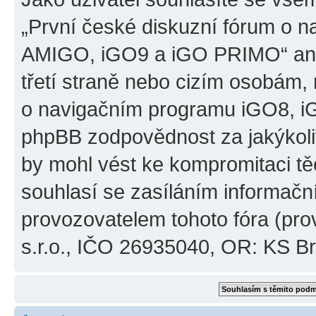
„První české diskuzní fórum o 
AMIGO, iGO9 a iGO PRIMO“ ani
třetí straně nebo cizím osobám,
o navigačním programu iGO8, 
phpBB zodpovědnost za jakýkoliv
by mohl vést ke kompromitaci těch
souhlasí se zasíláním informačn
provozovatelem tohoto fóra (pro
s.r.o., IČO 26935040, OR: KS Brn