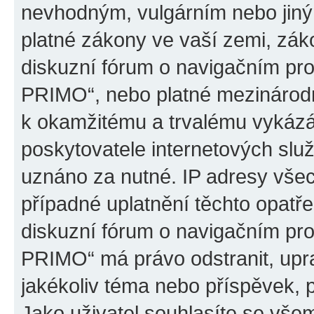
nevhodným, vulgárním nebo jiný
platné zákony ve vaší zemi, záko
diskuzní fórum o navigačním p
PRIMO“, nebo platné mezinárodn
k okamžitému a trvalému vykázá
poskytovatele internetových slu
uznáno za nutné. IP adresy všec
případné uplatnění těchto opatře
diskuzní fórum o navigačním p
PRIMO“ má právo odstranit, upr
jakékoliv téma nebo příspěvek, 
Jako uživatel souhlasíte se všem