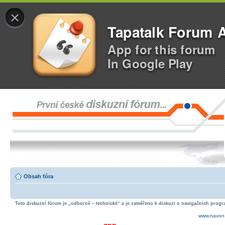
×
Tapatalk Forum 
App for this forum
In Google Play
Obsah fóra
Toto diskuzní fórum je „odborně – technické“ a je zaměřeno k diskuzi o navigačních progra
www.navon.