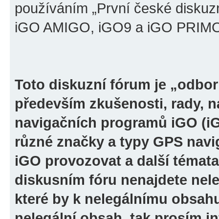
používáním „První české diskuz
iGO AMIGO, iGO9 a iGO PRIMO“ 
Toto diskuzní fórum je „odbor
především zkušenosti, rady, n
navigačních programů iGO (i
různé značky a typy GPS navi
iGO provozovat a další témata
diskusním fóru nenajdete nel
které by k nelegálnímu obsah
nelegální obsah, tak prosím i