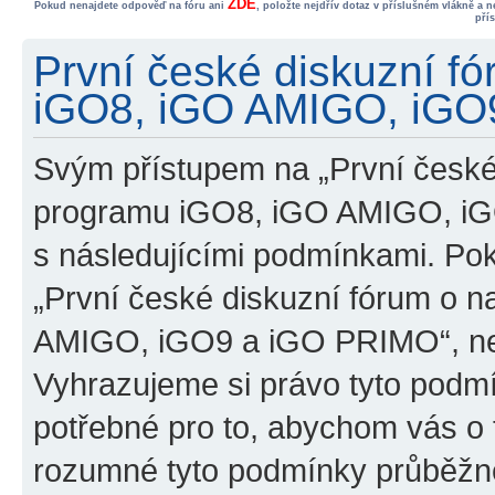
ZDE
Pokud nenajdete odpověď na fóru ani
, položte nejdřív dotaz v příslušném vlákně a 
pří
První české diskuzní f
iGO8, iGO AMIGO, iGO9
Svým přístupem na „První české
programu iGO8, iGO AMIGO, iG
s následujícími podmínkami. Po
„První české diskuzní fórum o 
AMIGO, iGO9 a iGO PRIMO“, nevs
Vyhrazujeme si právo tyto podmí
potřebné pro to, abychom vás o t
rozumné tyto podmínky průběžně