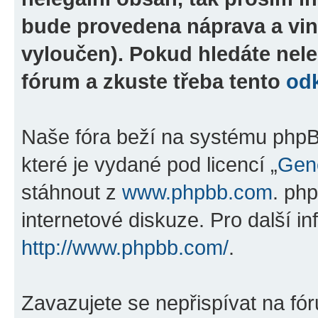
bude provedena náprava a vin
vyloučen). Pokud hledáte nele
fórum a zkuste třeba tento
od
Naše fóra beží na systému phpBB
které je vydané pod licencí „
Gene
stáhnout z
www.phpbb.com
. ph
internetové diskuze. Pro další i
http://www.phpbb.com/
.
Zavazujete se nepřispívat na fó