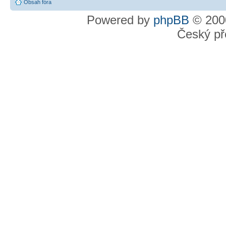
Obsah fóra
Powered by
phpBB
© 2000
Český př