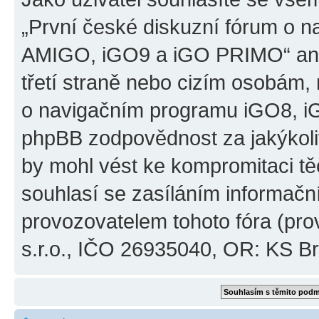
„První české diskuzní fórum o 
AMIGO, iGO9 a iGO PRIMO“ ani
třetí straně nebo cizím osobám,
o navigačním programu iGO8, 
phpBB zodpovědnost za jakýkoliv
by mohl vést ke kompromitaci těch
souhlasí se zasíláním informačn
provozovatelem tohoto fóra (pro
s.r.o., IČO 26935040, OR: KS Brn