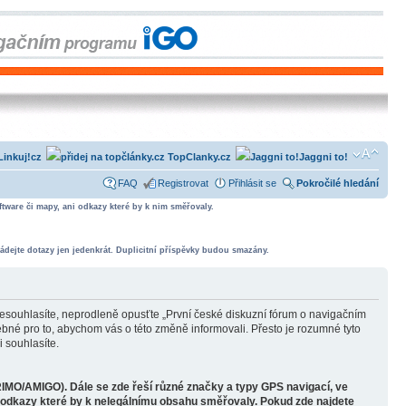
Linkuj!cz
TopClanky.cz
Jaggni to!
FAQ
Registrovat
Přihlásit se
Pokročilé hledání
tware či mapy, ani odkazy které by k nim směřovaly.
ádejte dotazy jen jedenkrát. Duplicitní příspěvky budou smazány.
souhlasíte, neprodleně opusťte „První české diskuzní fórum o navigačním
bné pro to, abychom vás o této změně informovali. Přesto je rozumné tyto
 souhlasíte.
RIMO/AMIGO). Dále se zde řeší různé značky a typy GPS navigací, ve
o odkazy které by k nelegálnímu obsahu směřovaly. Pokud zde najdete