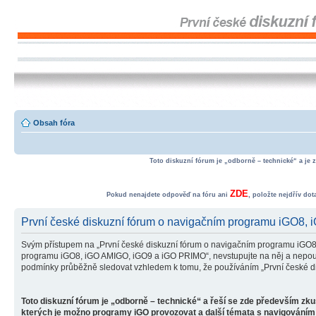
Obsah fóra
Toto diskuzní fórum je „odborně – technické“ a je 
ZDE
Pokud nenajdete odpověď na fóru ani
, položte nejdřív do
První české diskuzní fórum o navigačním programu iGO8,
Svým přístupem na „První české diskuzní fórum o navigačním programu iGO8
programu iGO8, iGO AMIGO, iGO9 a iGO PRIMO“, nevstupujte na něj a nepoužív
podmínky průběžně sledovat vzhledem k tomu, že používáním „První české d
Toto diskuzní fórum je „odborně – technické“ a řeší se zde především zk
kterých je možno programy iGO provozovat a další témata s navigováním 