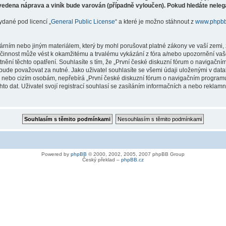
vedena náprava a viník bude varován (případně vyloučen). Pokud hledáte nelegá
ydané pod licencí „
General Public License
“ a které je možno stáhnout z
www.phpb
árním nebo jiným materiálem, který by mohl porušovat platné zákony ve vaší zemi, 
innost může vést k okamžitému a trvalému vykázání z fóra a/nebo upozornění vaše
tnění těchto opatření. Souhlasíte s tím, že „První české diskuzní fórum o naviga
bude považovat za nutné. Jako uživatel souhlasíte se všemi údaji uloženými v dat
ně nebo cizím osobám, nepřebírá „První české diskuzní fórum o navigačním prog
hto dat. Uživatel svojí registrací souhlasí se zasíláním informačních a nebo reklam
Powered by
phpBB
© 2000, 2002, 2005, 2007 phpBB Group
Český překlad –
phpBB.cz