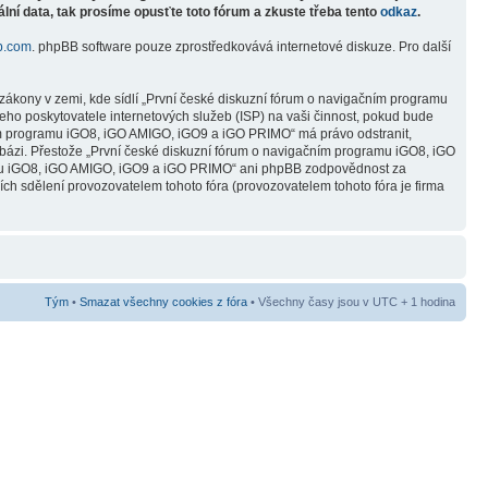
lní data, tak prosíme opusťte toto fórum a zkuste třeba tento
odkaz
.
b.com
. phpBB software pouze zprostředkovává internetové diskuze. Pro další
zákony v zemi, kde sídlí „První české diskuzní fórum o navigačním programu
ho poskytovatele internetových služeb (ISP) na vaši činnost, pokud bude
čním programu iGO8, iGO AMIGO, iGO9 a iGO PRIMO“ má právo odstranit,
abázi. Přestože „První české diskuzní fórum o navigačním programu iGO8, iGO
ramu iGO8, iGO AMIGO, iGO9 a iGO PRIMO“ ani phpBB zodpovědnost za
ních sdělení provozovatelem tohoto fóra (provozovatelem tohoto fóra je firma
Tým
•
Smazat všechny cookies z fóra
• Všechny časy jsou v UTC + 1 hodina