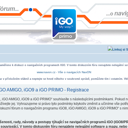
zaměřeno k diskuzi o navigačních programech IGO. V tomto diskuzním fóru nenajdete nelegální sof
www.navon.cz - Vše o navigacích NavON
taz v příslušném vlákně a neptejte se hned někoho v soukromé zprávě, pomůžete tím i ostatním. Vkl
 iGO AMIGO, iGO9 a iGO PRIMO - Registrace
, iGO AMIGO, iGO9 a iGO PRIMO“ souhlasíte s následujícími podmínkami. Pokud ne
ejte jej. Vyhrazujeme si právo tyto podmínky kdykoliv změnit a učiníme vše potře
iskuzní fórum o navigačním programu iGO8, iGO AMIGO, iGO9 a iGO PRIMO“ s nimi
ušenosti, rady, návody a postupy týkající se navigačních programů iGO (iGO8/P
související. V tomto diskusním fóru nenajdete nelegální software a mapy, neb