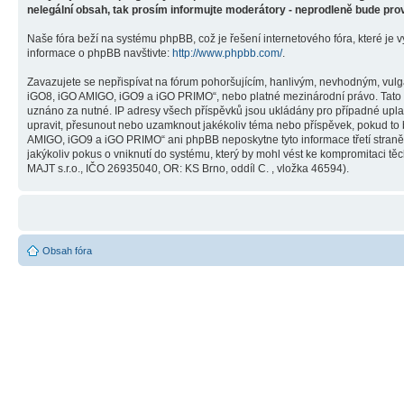
nelegální obsah, tak prosím informujte moderátory - neprodleně bude pro
Naše fóra beží na systému phpBB, což je řešení internetového fóra, které je v
informace o phpBB navštivte:
http://www.phpbb.com/
.
Zavazujete se nepřispívat na fórum pohoršujícím, hanlivým, nevhodným, vulg
iGO8, iGO AMIGO, iGO9 a iGO PRIMO“, nebo platné mezinárodní právo. Tato č
uznáno za nutné. IP adresy všech příspěvků jsou ukládány pro případné upla
upravit, přesunout nebo uzamknout jakékoliv téma nebo příspěvek, pokud to 
AMIGO, iGO9 a iGO PRIMO“ ani phpBB neposkytne tyto informace třetí stra
jakýkoliv pokus o vniknutí do systému, který by mohl vést ke kompromitaci těc
MAJT s.r.o., IČO 26935040, OR: KS Brno, oddíl C. , vložka 46594).
Obsah fóra