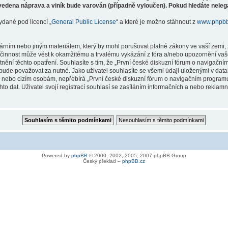
vedena náprava a viník bude varován (případně vyloučen). Pokud hledáte nelegá
ydané pod licencí „
General Public License
“ a které je možno stáhnout z
www.phpb
árním nebo jiným materiálem, který by mohl porušovat platné zákony ve vaší zemi, 
innost může vést k okamžitému a trvalému vykázání z fóra a/nebo upozornění vaše
tnění těchto opatření. Souhlasíte s tím, že „První české diskuzní fórum o naviga
bude považovat za nutné. Jako uživatel souhlasíte se všemi údaji uloženými v dat
ně nebo cizím osobám, nepřebírá „První české diskuzní fórum o navigačním prog
hto dat. Uživatel svojí registrací souhlasí se zasíláním informačních a nebo reklam
Powered by
phpBB
© 2000, 2002, 2005, 2007 phpBB Group
Český překlad –
phpBB.cz