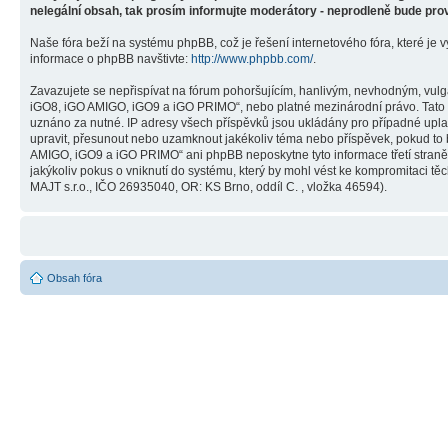
nelegální obsah, tak prosím informujte moderátory - neprodleně bude pro
Naše fóra beží na systému phpBB, což je řešení internetového fóra, které je v
informace o phpBB navštivte:
http://www.phpbb.com/
.
Zavazujete se nepřispívat na fórum pohoršujícím, hanlivým, nevhodným, vulg
iGO8, iGO AMIGO, iGO9 a iGO PRIMO“, nebo platné mezinárodní právo. Tato č
uznáno za nutné. IP adresy všech příspěvků jsou ukládány pro případné upla
upravit, přesunout nebo uzamknout jakékoliv téma nebo příspěvek, pokud to 
AMIGO, iGO9 a iGO PRIMO“ ani phpBB neposkytne tyto informace třetí stra
jakýkoliv pokus o vniknutí do systému, který by mohl vést ke kompromitaci těc
MAJT s.r.o., IČO 26935040, OR: KS Brno, oddíl C. , vložka 46594).
Obsah fóra