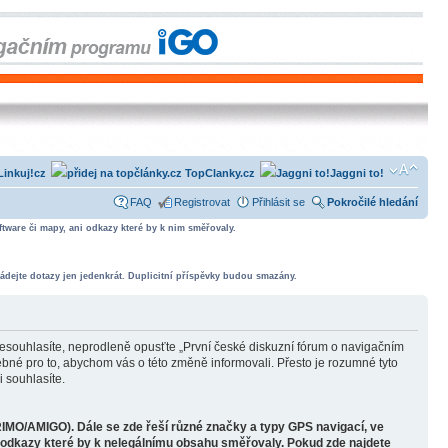
Linkuj!cz
TopClanky.cz
Jaggni to!
FAQ
Registrovat
Přihlásit se
Pokročilé hledání
tware či mapy, ani odkazy které by k nim směřovaly.
ádejte dotazy jen jedenkrát. Duplicitní příspěvky budou smazány.
souhlasíte, neprodleně opusťte „První české diskuzní fórum o navigačním
bné pro to, abychom vás o této změně informovali. Přesto je rozumné tyto
 souhlasíte.
RIMO/AMIGO). Dále se zde řeší různé značky a typy GPS navigací, ve
o odkazy které by k nelegálnímu obsahu směřovaly. Pokud zde najdete