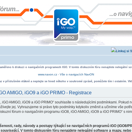
zaměřeno k diskuzi o navigačních programech IGO. V tomto diskuzním fóru nenajdete nelegální sof
www.navon.cz - Vše o navigacích NavON
taz v příslušném vlákně a neptejte se hned někoho v soukromé zprávě, pomůžete tím i ostatním. Vkl
 iGO AMIGO, iGO9 a iGO PRIMO - Registrace
, iGO AMIGO, iGO9 a iGO PRIMO“ souhlasíte s následujícími podmínkami. Pokud ne
ejte jej. Vyhrazujeme si právo tyto podmínky kdykoliv změnit a učiníme vše potře
iskuzní fórum o navigačním programu iGO8, iGO AMIGO, iGO9 a iGO PRIMO“ s nimi
ušenosti, rady, návody a postupy týkající se navigačních programů iGO (iGO8/P
související. V tomto diskusním fóru nenajdete nelegální software a mapy, neb