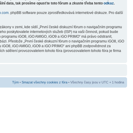
lní data, tak prosíme opusťte toto fórum a zkuste třeba tento
odkaz
.
b.com
. phpBB software pouze zprostředkovává internetové diskuze. Pro další
zákony v zemi, kde sídlí „První české diskuzní fórum o navigačním programu
ho poskytovatele internetových služeb (ISP) na vaši činnost, pokud bude
čním programu iGO8, iGO AMIGO, iGO9 a iGO PRIMO“ má právo odstranit,
abázi. Přestože „První české diskuzní fórum o navigačním programu iGO8, iGO
ramu iGO8, iGO AMIGO, iGO9 a iGO PRIMO“ ani phpBB zodpovědnost za
ních sdělení provozovatelem tohoto fóra (provozovatelem tohoto fóra je firma
Tým
•
Smazat všechny cookies z fóra
• Všechny časy jsou v UTC + 1 hodina