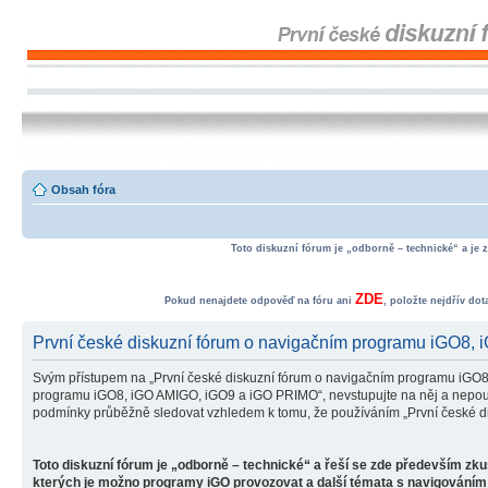
Obsah fóra
Toto diskuzní fórum je „odborně – technické“ a je 
ZDE
Pokud nenajdete odpověď na fóru ani
, položte nejdřív do
První české diskuzní fórum o navigačním programu iGO8,
Svým přístupem na „První české diskuzní fórum o navigačním programu iGO8
programu iGO8, iGO AMIGO, iGO9 a iGO PRIMO“, nevstupujte na něj a nepoužív
podmínky průběžně sledovat vzhledem k tomu, že používáním „První české d
Toto diskuzní fórum je „odborně – technické“ a řeší se zde především zk
kterých je možno programy iGO provozovat a další témata s navigováním 