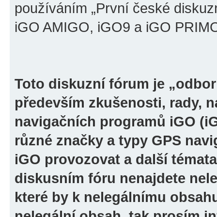
používáním „První české diskuz
iGO AMIGO, iGO9 a iGO PRIMO“ 
Toto diskuzní fórum je „odbor
především zkušenosti, rady, n
navigačních programů iGO (i
různé značky a typy GPS navi
iGO provozovat a další témata
diskusním fóru nenajdete nel
které by k nelegálnímu obsah
nelegální obsah, tak prosím i