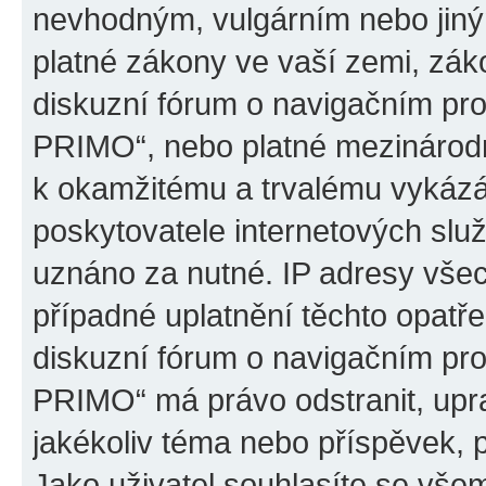
nevhodným, vulgárním nebo jiný
platné zákony ve vaší zemi, záko
diskuzní fórum o navigačním p
PRIMO“, nebo platné mezinárodn
k okamžitému a trvalému vykázá
poskytovatele internetových slu
uznáno za nutné. IP adresy všec
případné uplatnění těchto opatře
diskuzní fórum o navigačním p
PRIMO“ má právo odstranit, upr
jakékoliv téma nebo příspěvek, 
Jako uživatel souhlasíte se všem