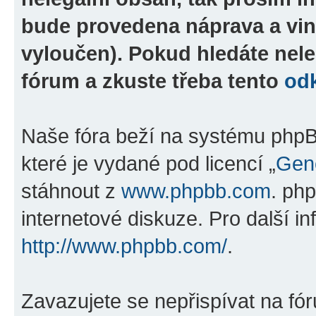
bude provedena náprava a vin
vyloučen). Pokud hledáte nele
fórum a zkuste třeba tento
od
Naše fóra beží na systému phpBB
které je vydané pod licencí „
Gene
stáhnout z
www.phpbb.com
. ph
internetové diskuze. Pro další i
http://www.phpbb.com/
.
Zavazujete se nepřispívat na fó