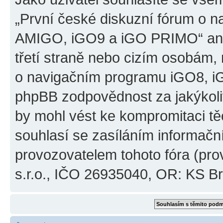
„První české diskuzní fórum o 
AMIGO, iGO9 a iGO PRIMO“ ani
třetí straně nebo cizím osobám,
o navigačním programu iGO8, 
phpBB zodpovědnost za jakýkoliv
by mohl vést ke kompromitaci těch
souhlasí se zasíláním informačn
provozovatelem tohoto fóra (pro
s.r.o., IČO 26935040, OR: KS Brn