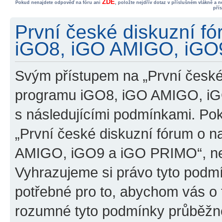
ZDE
Pokud nenajdete odpověď na fóru ani
, položte nejdřív dotaz v příslušném vlákně a 
pří
První české diskuzní f
iGO8, iGO AMIGO, iGO9
Svým přístupem na „První české
programu iGO8, iGO AMIGO, iG
s následujícími podmínkami. Po
„První české diskuzní fórum o 
AMIGO, iGO9 a iGO PRIMO“, nevs
Vyhrazujeme si právo tyto podmí
potřebné pro to, abychom vás o t
rozumné tyto podmínky průběžně