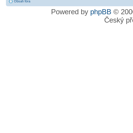
Obsah fóra
Powered by
phpBB
© 2000
Český př