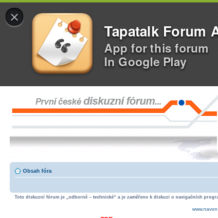
×
Tapatalk Forum 
App for this forum
In Google Play
Obsah fóra
Toto diskuzní fórum je „odborně – technické“ a je zaměřeno k diskuzi o navigačních progra
www.navon.