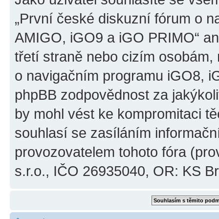
„První české diskuzní fórum o 
AMIGO, iGO9 a iGO PRIMO“ ani
třetí straně nebo cizím osobám,
o navigačním programu iGO8, 
phpBB zodpovědnost za jakýkoliv
by mohl vést ke kompromitaci těch
souhlasí se zasíláním informačn
provozovatelem tohoto fóra (pro
s.r.o., IČO 26935040, OR: KS Brn