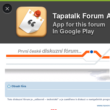
×
Tapatalk Forum 
App for this forum
In Google Play
Obsah fóra
Toto diskuzní fórum je „odborně – technické“ a je zaměřeno k diskuzi o navigačních progra
www.navon.