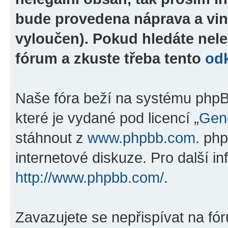
bude provedena náprava a vin
vyloučen). Pokud hledáte nele
fórum a zkuste třeba tento
od
Naše fóra beží na systému phpBB
které je vydané pod licencí „
Gene
stáhnout z
www.phpbb.com
. ph
internetové diskuze. Pro další i
http://www.phpbb.com/
.
Zavazujete se nepřispívat na fó