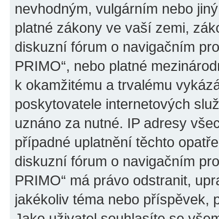
nevhodným, vulgárním nebo jiný
platné zákony ve vaší zemi, záko
diskuzní fórum o navigačním p
PRIMO“, nebo platné mezinárodn
k okamžitému a trvalému vykázá
poskytovatele internetových slu
uznáno za nutné. IP adresy všec
případné uplatnění těchto opatře
diskuzní fórum o navigačním p
PRIMO“ má právo odstranit, upr
jakékoliv téma nebo příspěvek, 
Jako uživatel souhlasíte se všem