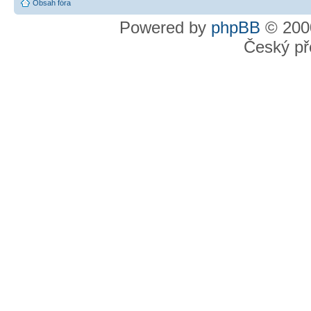
Obsah fóra
Powered by
phpBB
© 2000
Český př