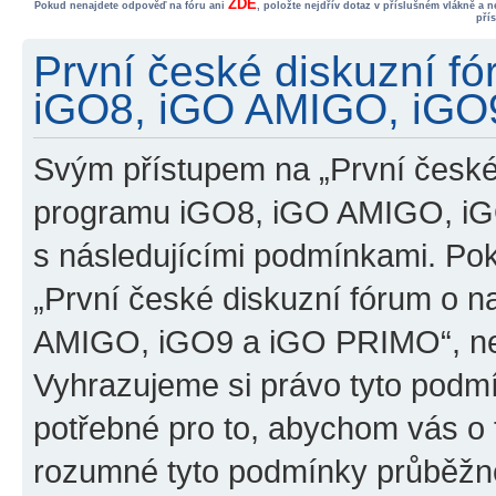
ZDE
Pokud nenajdete odpověď na fóru ani
, položte nejdřív dotaz v příslušném vlákně a 
pří
První české diskuzní f
iGO8, iGO AMIGO, iGO9
Svým přístupem na „První české
programu iGO8, iGO AMIGO, iG
s následujícími podmínkami. Po
„První české diskuzní fórum o 
AMIGO, iGO9 a iGO PRIMO“, nevs
Vyhrazujeme si právo tyto podmí
potřebné pro to, abychom vás o t
rozumné tyto podmínky průběžně