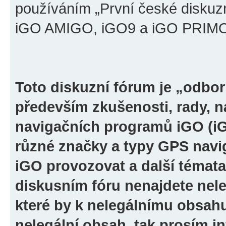
používáním „První české diskuz
iGO AMIGO, iGO9 a iGO PRIMO“ 
Toto diskuzní fórum je „odbor
především zkušenosti, rady, n
navigačních programů iGO (i
různé značky a typy GPS navi
iGO provozovat a další témata
diskusním fóru nenajdete nel
které by k nelegálnímu obsah
nelegální obsah, tak prosím i