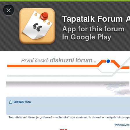
×
Tapatalk Forum 
App for this forum
In Google Play
Obsah fóra
Toto diskuzní fórum je „odborně – technické“ a je zaměřeno k diskuzi o navigačních progra
www.navon.