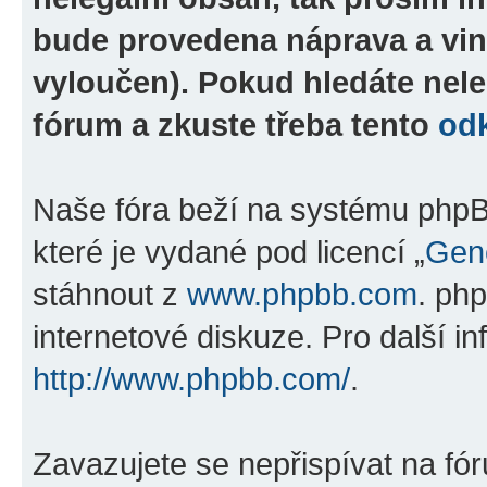
bude provedena náprava a vin
vyloučen). Pokud hledáte nele
fórum a zkuste třeba tento
od
Naše fóra beží na systému phpBB
které je vydané pod licencí „
Gene
stáhnout z
www.phpbb.com
. ph
internetové diskuze. Pro další i
http://www.phpbb.com/
.
Zavazujete se nepřispívat na fó