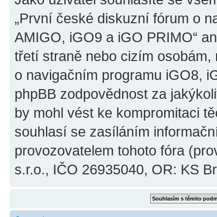
„První české diskuzní fórum o 
AMIGO, iGO9 a iGO PRIMO“ ani
třetí straně nebo cizím osobám,
o navigačním programu iGO8, 
phpBB zodpovědnost za jakýkoliv
by mohl vést ke kompromitaci těch
souhlasí se zasíláním informačn
provozovatelem tohoto fóra (pro
s.r.o., IČO 26935040, OR: KS Brn