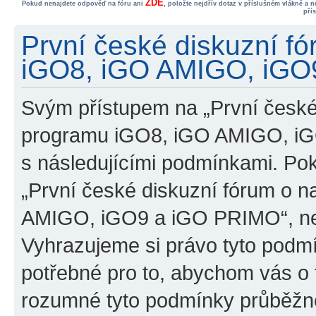
ZDE
Pokud nenajdete odpověď na fóru ani
, položte nejdřív dotaz v příslušném vlákně a 
pří
První české diskuzní f
iGO8, iGO AMIGO, iGO9
Svým přístupem na „První české
programu iGO8, iGO AMIGO, iG
s následujícími podmínkami. Po
„První české diskuzní fórum o 
AMIGO, iGO9 a iGO PRIMO“, nevs
Vyhrazujeme si právo tyto podmí
potřebné pro to, abychom vás o t
rozumné tyto podmínky průběžně