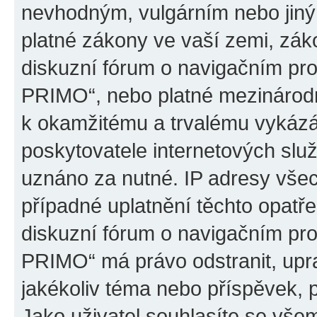
nevhodným, vulgárním nebo jiný
platné zákony ve vaší zemi, záko
diskuzní fórum o navigačním p
PRIMO“, nebo platné mezinárodn
k okamžitému a trvalému vykázá
poskytovatele internetových slu
uznáno za nutné. IP adresy všec
případné uplatnění těchto opatře
diskuzní fórum o navigačním p
PRIMO“ má právo odstranit, upr
jakékoliv téma nebo příspěvek, 
Jako uživatel souhlasíte se všem