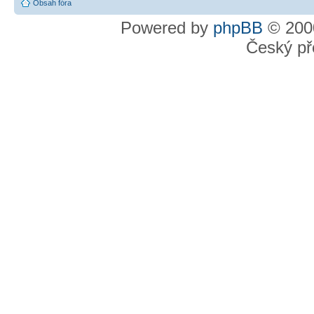
Obsah fóra
Powered by
phpBB
© 2000
Český př