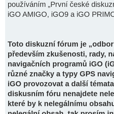
používáním „První české diskuz
iGO AMIGO, iGO9 a iGO PRIMO“ 
Toto diskuzní fórum je „odbor
především zkušenosti, rady, n
navigačních programů iGO (i
různé značky a typy GPS navi
iGO provozovat a další témata
diskusním fóru nenajdete nel
které by k nelegálnímu obsah
nelegální obsah, tak prosím i