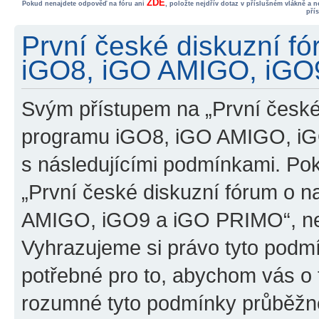
ZDE
Pokud nenajdete odpověď na fóru ani
, položte nejdřív dotaz v příslušném vlákně a 
pří
První české diskuzní f
iGO8, iGO AMIGO, iGO9
Svým přístupem na „První české
programu iGO8, iGO AMIGO, iG
s následujícími podmínkami. Po
„První české diskuzní fórum o 
AMIGO, iGO9 a iGO PRIMO“, nevs
Vyhrazujeme si právo tyto podmí
potřebné pro to, abychom vás o t
rozumné tyto podmínky průběžně