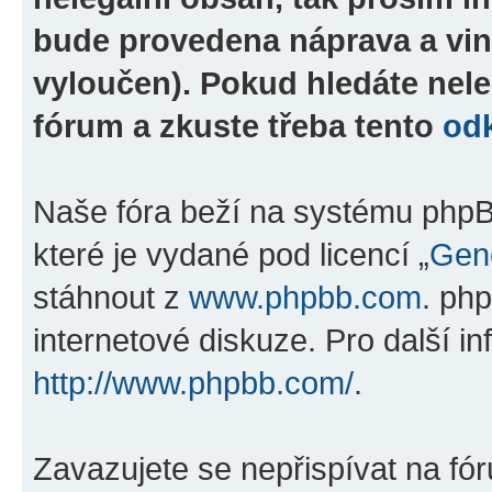
bude provedena náprava a vin
vyloučen). Pokud hledáte nele
fórum a zkuste třeba tento
od
Naše fóra beží na systému phpBB
které je vydané pod licencí „
Gene
stáhnout z
www.phpbb.com
. ph
internetové diskuze. Pro další i
http://www.phpbb.com/
.
Zavazujete se nepřispívat na fó