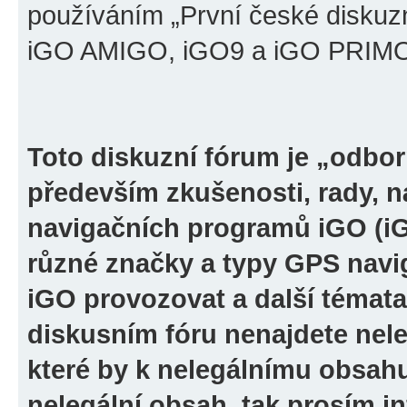
používáním „První české diskuz
iGO AMIGO, iGO9 a iGO PRIMO“ 
Toto diskuzní fórum je „odbor
především zkušenosti, rady, n
navigačních programů iGO (i
různé značky a typy GPS navi
iGO provozovat a další témata
diskusním fóru nenajdete nel
které by k nelegálnímu obsah
nelegální obsah, tak prosím i