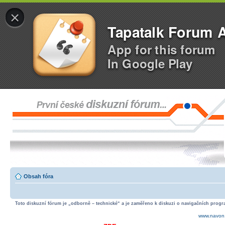
×
Tapatalk Forum 
App for this forum
In Google Play
Obsah fóra
Toto diskuzní fórum je „odborně – technické“ a je zaměřeno k diskuzi o navigačních progra
www.navon.