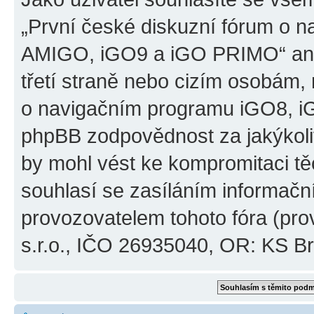
„První české diskuzní fórum o 
AMIGO, iGO9 a iGO PRIMO“ ani
třetí straně nebo cizím osobám,
o navigačním programu iGO8, 
phpBB zodpovědnost za jakýkoliv
by mohl vést ke kompromitaci těch
souhlasí se zasíláním informačn
provozovatelem tohoto fóra (pro
s.r.o., IČO 26935040, OR: KS Brn