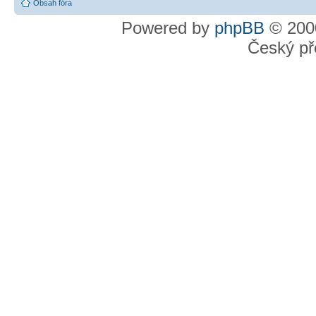
Obsah fóra
Powered by
phpBB
© 2000
Český př