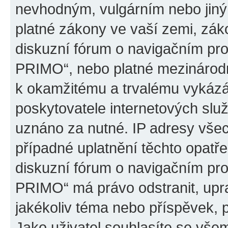
nevhodným, vulgárním nebo jiný
platné zákony ve vaší zemi, záko
diskuzní fórum o navigačním p
PRIMO“, nebo platné mezinárodn
k okamžitému a trvalému vykázá
poskytovatele internetových slu
uznáno za nutné. IP adresy všec
případné uplatnění těchto opatře
diskuzní fórum o navigačním p
PRIMO“ má právo odstranit, upr
jakékoliv téma nebo příspěvek, 
Jako uživatel souhlasíte se všem