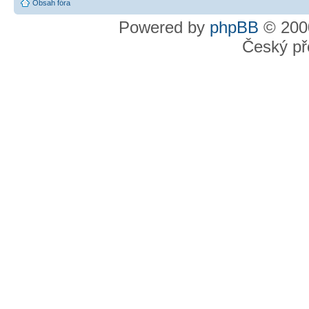
Obsah fóra
Powered by
phpBB
© 2000
Český př