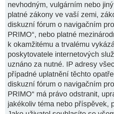
nevhodným, vulgárním nebo jiný
platné zákony ve vaší zemi, záko
diskuzní fórum o navigačním p
PRIMO“, nebo platné mezinárodn
k okamžitému a trvalému vykázá
poskytovatele internetových slu
uznáno za nutné. IP adresy všec
případné uplatnění těchto opatře
diskuzní fórum o navigačním p
PRIMO“ má právo odstranit, upr
jakékoliv téma nebo příspěvek, 
Jako uživatel souhlasíte se všem