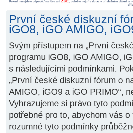
ZDE
Pokud nenajdete odpověď na fóru ani
, položte nejdřív dotaz v příslušném vlákně a 
pří
První české diskuzní f
iGO8, iGO AMIGO, iGO9
Svým přístupem na „První české
programu iGO8, iGO AMIGO, iG
s následujícími podmínkami. Po
„První české diskuzní fórum o 
AMIGO, iGO9 a iGO PRIMO“, nevs
Vyhrazujeme si právo tyto podmí
potřebné pro to, abychom vás o t
rozumné tyto podmínky průběžně