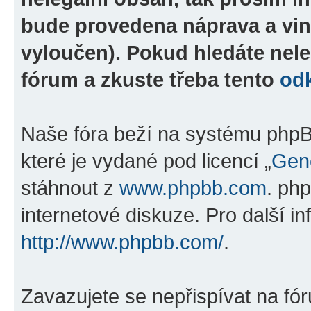
bude provedena náprava a vin
vyloučen). Pokud hledáte nele
fórum a zkuste třeba tento
od
Naše fóra beží na systému phpBB
které je vydané pod licencí „
Gene
stáhnout z
www.phpbb.com
. ph
internetové diskuze. Pro další i
http://www.phpbb.com/
.
Zavazujete se nepřispívat na fó