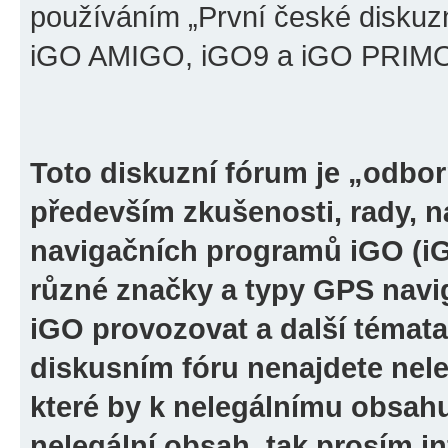
používáním „První české diskuz
iGO AMIGO, iGO9 a iGO PRIMO“ 
Toto diskuzní fórum je „odbor
především zkušenosti, rady, n
navigačních programů iGO (i
různé značky a typy GPS navi
iGO provozovat a další témata
diskusním fóru nenajdete nel
které by k nelegálnímu obsah
nelegální obsah, tak prosím i