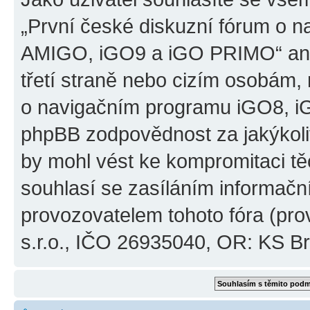
„První české diskuzní fórum o 
AMIGO, iGO9 a iGO PRIMO“ ani
třetí straně nebo cizím osobám,
o navigačním programu iGO8, 
phpBB zodpovědnost za jakýkoliv
by mohl vést ke kompromitaci těch
souhlasí se zasíláním informačn
provozovatelem tohoto fóra (pro
s.r.o., IČO 26935040, OR: KS Brn