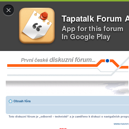
×
Tapatalk Forum 
App for this forum
In Google Play
Obsah fóra
Toto diskuzní fórum je „odborně – technické“ a je zaměřeno k diskuzi o navigačních progra
www.navon.