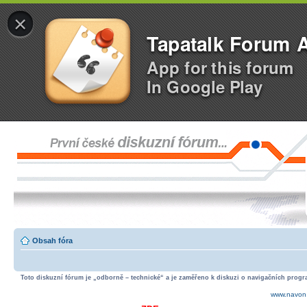
×
Tapatalk Forum 
App for this forum
In Google Play
Obsah fóra
Toto diskuzní fórum je „odborně – technické“ a je zaměřeno k diskuzi o navigačních progra
www.navon.