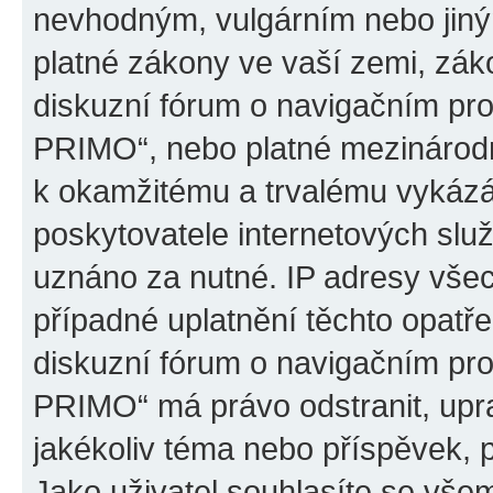
nevhodným, vulgárním nebo jiný
platné zákony ve vaší zemi, záko
diskuzní fórum o navigačním p
PRIMO“, nebo platné mezinárodn
k okamžitému a trvalému vykázá
poskytovatele internetových slu
uznáno za nutné. IP adresy všec
případné uplatnění těchto opatře
diskuzní fórum o navigačním p
PRIMO“ má právo odstranit, upr
jakékoliv téma nebo příspěvek, 
Jako uživatel souhlasíte se všem