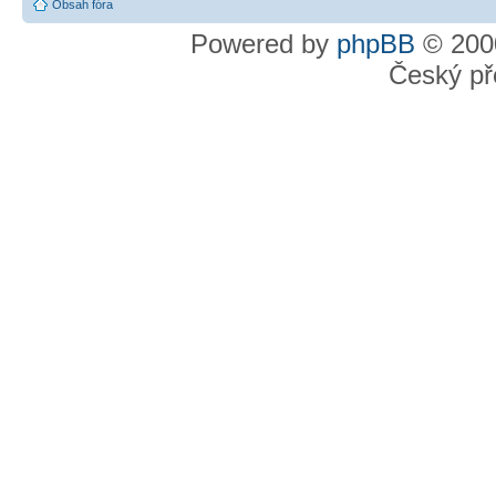
Obsah fóra
Powered by
phpBB
© 2000
Český př