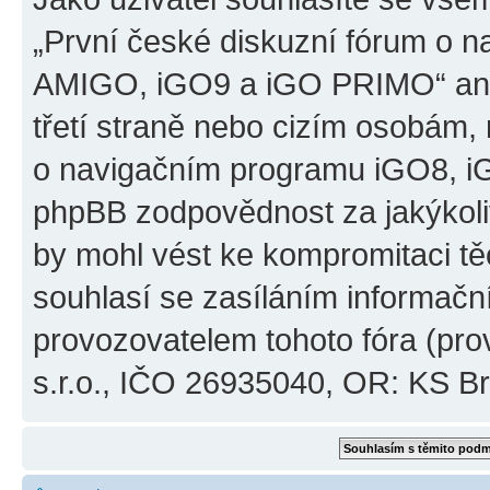
„První české diskuzní fórum o 
AMIGO, iGO9 a iGO PRIMO“ ani
třetí straně nebo cizím osobám,
o navigačním programu iGO8, 
phpBB zodpovědnost za jakýkoliv
by mohl vést ke kompromitaci těch
souhlasí se zasíláním informačn
provozovatelem tohoto fóra (pro
s.r.o., IČO 26935040, OR: KS Brn