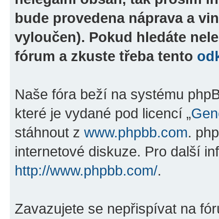
bude provedena náprava a vin
vyloučen). Pokud hledáte nele
fórum a zkuste třeba tento
od
Naše fóra beží na systému phpBB
které je vydané pod licencí „
Gene
stáhnout z
www.phpbb.com
. ph
internetové diskuze. Pro další i
http://www.phpbb.com/
.
Zavazujete se nepřispívat na fó