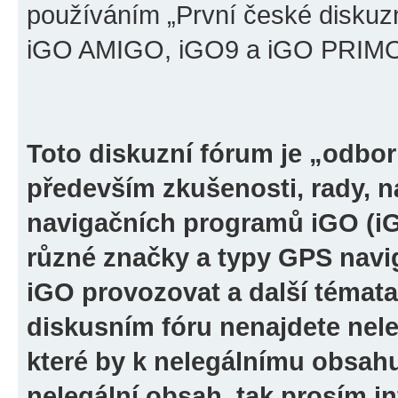
používáním „První české diskuz
iGO AMIGO, iGO9 a iGO PRIMO“ 
Toto diskuzní fórum je „odbor
především zkušenosti, rady, n
navigačních programů iGO (i
různé značky a typy GPS navi
iGO provozovat a další témata
diskusním fóru nenajdete nel
které by k nelegálnímu obsah
nelegální obsah, tak prosím i