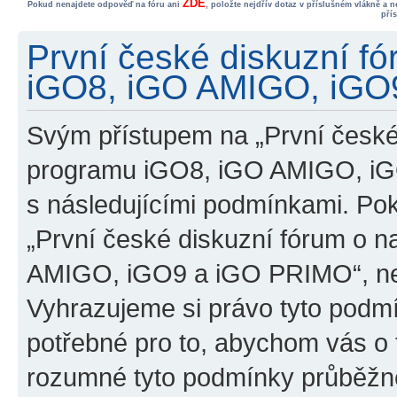
ZDE
Pokud nenajdete odpověď na fóru ani
, položte nejdřív dotaz v příslušném vlákně a 
pří
První české diskuzní f
iGO8, iGO AMIGO, iGO9
Svým přístupem na „První české
programu iGO8, iGO AMIGO, iG
s následujícími podmínkami. Po
„První české diskuzní fórum o 
AMIGO, iGO9 a iGO PRIMO“, nevs
Vyhrazujeme si právo tyto podmí
potřebné pro to, abychom vás o t
rozumné tyto podmínky průběžně