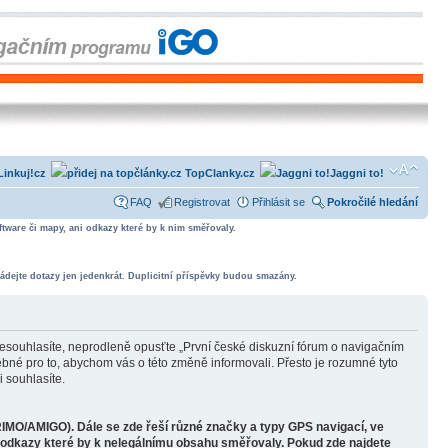
Linkuj!cz
TopClanky.cz
Jaggni to!
FAQ
Registrovat
Přihlásit se
Pokročilé hledání
tware či mapy, ani odkazy které by k nim směřovaly.
ádejte dotazy jen jedenkrát. Duplicitní příspěvky budou smazány.
souhlasíte, neprodleně opusťte „První české diskuzní fórum o navigačním
bné pro to, abychom vás o této změně informovali. Přesto je rozumné tyto
 souhlasíte.
RIMO/AMIGO). Dále se zde řeší různé značky a typy GPS navigací, ve
o odkazy které by k nelegálnímu obsahu směřovaly. Pokud zde najdete