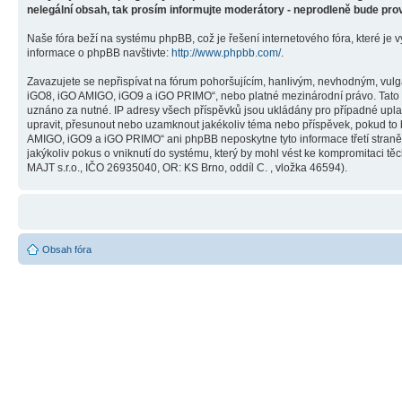
nelegální obsah, tak prosím informujte moderátory - neprodleně bude pro
Naše fóra beží na systému phpBB, což je řešení internetového fóra, které je v
informace o phpBB navštivte:
http://www.phpbb.com/
.
Zavazujete se nepřispívat na fórum pohoršujícím, hanlivým, nevhodným, vulg
iGO8, iGO AMIGO, iGO9 a iGO PRIMO“, nebo platné mezinárodní právo. Tato č
uznáno za nutné. IP adresy všech příspěvků jsou ukládány pro případné upla
upravit, přesunout nebo uzamknout jakékoliv téma nebo příspěvek, pokud to 
AMIGO, iGO9 a iGO PRIMO“ ani phpBB neposkytne tyto informace třetí stra
jakýkoliv pokus o vniknutí do systému, který by mohl vést ke kompromitaci těc
MAJT s.r.o., IČO 26935040, OR: KS Brno, oddíl C. , vložka 46594).
Obsah fóra