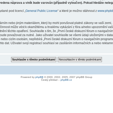
vedena náprava a viník bude varován (případně vyloučen). Pokud hledáte nelegá
ydané pod licencí „
General Public License
“ a které je možno stáhnout z
www.phpb
árním nebo jiným materiálem, který by mohl porušovat platné zákony ve vaší zemi, 
innost může vést k okamžitému a trvalému vykázání z fóra a/nebo upozornění vaše
tnění těchto opatření. Souhlasíte s tím, že „První české diskuzní fórum o naviga
bude považovat za nutné. Jako uživatel souhlasíte se všemi údaji uloženými v dat
ně nebo cizím osobám, nepřebírá „První české diskuzní fórum o navigačním prog
hto dat. Uživatel svojí registrací souhlasí se zasíláním informačních a nebo reklam
Powered by
phpBB
© 2000, 2002, 2005, 2007 phpBB Group
Český překlad –
phpBB.cz