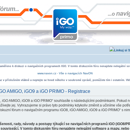
zaměřeno k diskuzi o navigačních programech IGO. V tomto diskuzním fóru nenajdete nelegální sof
www.navon.cz - Vše o navigacích NavON
taz v příslušném vlákně a neptejte se hned někoho v soukromé zprávě, pomůžete tím i ostatním. Vkl
 iGO AMIGO, iGO9 a iGO PRIMO - Registrace
, iGO AMIGO, iGO9 a iGO PRIMO“ souhlasíte s následujícími podmínkami. Pokud ne
ejte jej. Vyhrazujeme si právo tyto podmínky kdykoliv změnit a učiníme vše potře
iskuzní fórum o navigačním programu iGO8, iGO AMIGO, iGO9 a iGO PRIMO“ s nimi
ušenosti, rady, návody a postupy týkající se navigačních programů iGO (iGO8/P
související. V tomto diskusním fóru nenajdete nelegální software a mapy, neb