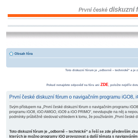
Obsah fóra
Toto diskuzní fórum je „odborně – technické“ a je 
ZDE
Pokud nenajdete odpověď na fóru ani
, položte nejdřív do
První české diskuzní fórum o navigačním programu iGO8,
Svým přístupem na „První české diskuzní fórum o navigačním programu iGO8
programu iGO8, iGO AMIGO, iGO9 a iGO PRIMO“, nevstupujte na něj a nepoužív
podmínky průběžně sledovat vzhledem k tomu, že používáním „První české d
Toto diskuzní fórum je „odborně – technické“ a řeší se zde především zk
kterých je možno programy iGO provozovat a další témata s navigováním 