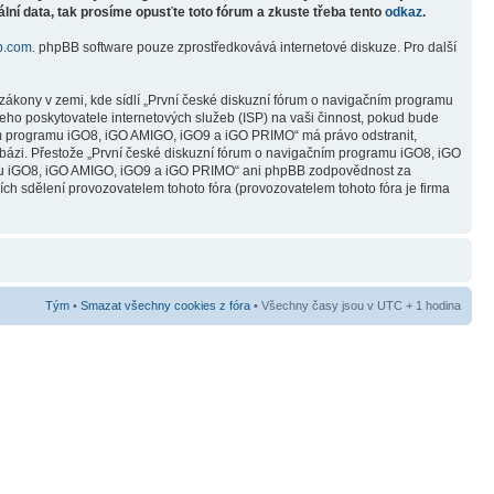
lní data, tak prosíme opusťte toto fórum a zkuste třeba tento
odkaz
.
b.com
. phpBB software pouze zprostředkovává internetové diskuze. Pro další
zákony v zemi, kde sídlí „První české diskuzní fórum o navigačním programu
ho poskytovatele internetových služeb (ISP) na vaši činnost, pokud bude
čním programu iGO8, iGO AMIGO, iGO9 a iGO PRIMO“ má právo odstranit,
abázi. Přestože „První české diskuzní fórum o navigačním programu iGO8, iGO
ramu iGO8, iGO AMIGO, iGO9 a iGO PRIMO“ ani phpBB zodpovědnost za
ních sdělení provozovatelem tohoto fóra (provozovatelem tohoto fóra je firma
Tým
•
Smazat všechny cookies z fóra
• Všechny časy jsou v UTC + 1 hodina