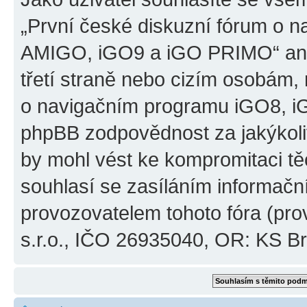
„První české diskuzní fórum o 
AMIGO, iGO9 a iGO PRIMO“ ani
třetí straně nebo cizím osobám,
o navigačním programu iGO8, 
phpBB zodpovědnost za jakýkoliv
by mohl vést ke kompromitaci těch
souhlasí se zasíláním informačn
provozovatelem tohoto fóra (pro
s.r.o., IČO 26935040, OR: KS Brn