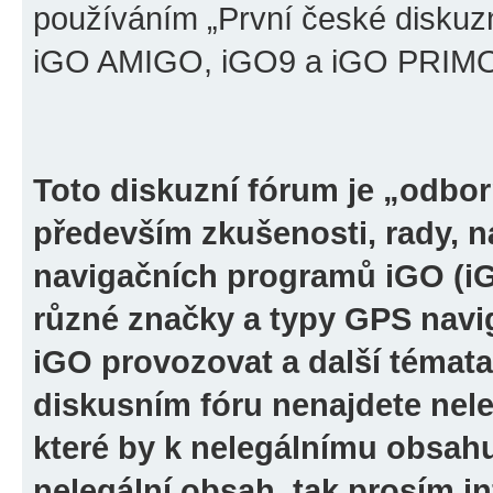
používáním „První české diskuz
iGO AMIGO, iGO9 a iGO PRIMO“ 
Toto diskuzní fórum je „odbor
především zkušenosti, rady, n
navigačních programů iGO (i
různé značky a typy GPS navi
iGO provozovat a další témata
diskusním fóru nenajdete nel
které by k nelegálnímu obsah
nelegální obsah, tak prosím i