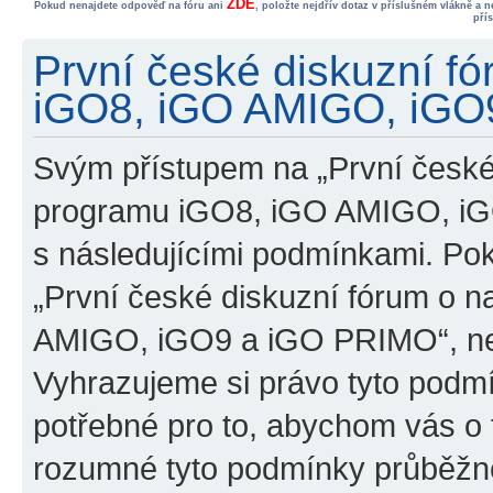
ZDE
Pokud nenajdete odpověď na fóru ani
, položte nejdřív dotaz v příslušném vlákně a 
pří
První české diskuzní f
iGO8, iGO AMIGO, iGO9
Svým přístupem na „První české
programu iGO8, iGO AMIGO, iG
s následujícími podmínkami. Po
„První české diskuzní fórum o 
AMIGO, iGO9 a iGO PRIMO“, nevs
Vyhrazujeme si právo tyto podmí
potřebné pro to, abychom vás o t
rozumné tyto podmínky průběžně