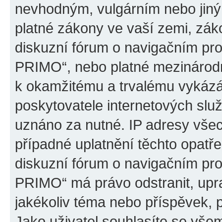
nevhodným, vulgárním nebo jiný
platné zákony ve vaší zemi, záko
diskuzní fórum o navigačním p
PRIMO“, nebo platné mezinárodn
k okamžitému a trvalému vykázá
poskytovatele internetových slu
uznáno za nutné. IP adresy všec
případné uplatnění těchto opatře
diskuzní fórum o navigačním p
PRIMO“ má právo odstranit, upr
jakékoliv téma nebo příspěvek, 
Jako uživatel souhlasíte se všem