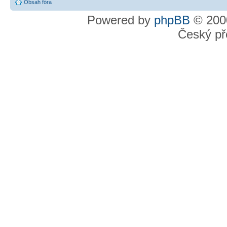
Obsah fóra
Powered by
phpBB
© 2000
Český př