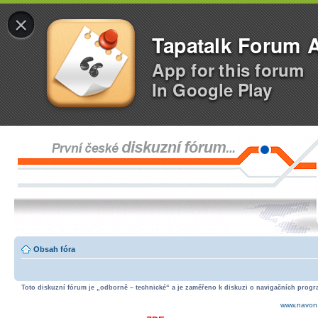
×
Tapatalk Forum 
App for this forum
In Google Play
Obsah fóra
Toto diskuzní fórum je „odborně – technické“ a je zaměřeno k diskuzi o navigačních progra
www.navon.