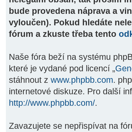
bude provedena náprava a vin
vyloučen). Pokud hledáte nele
fórum a zkuste třeba tento
od
Naše fóra beží na systému phpBB
které je vydané pod licencí „
Gene
stáhnout z
www.phpbb.com
. ph
internetové diskuze. Pro další i
http://www.phpbb.com/
.
Zavazujete se nepřispívat na fó