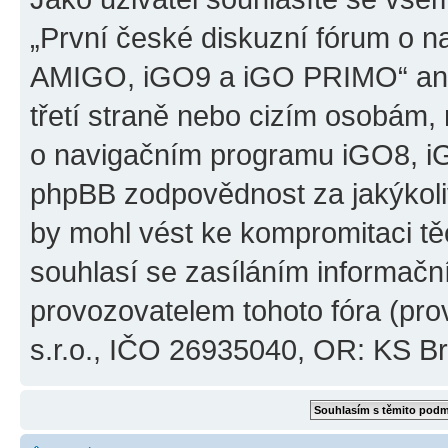
„První české diskuzní fórum o 
AMIGO, iGO9 a iGO PRIMO“ ani
třetí straně nebo cizím osobám,
o navigačním programu iGO8, 
phpBB zodpovědnost za jakýkoliv
by mohl vést ke kompromitaci těch
souhlasí se zasíláním informačn
provozovatelem tohoto fóra (pro
s.r.o., IČO 26935040, OR: KS Brn