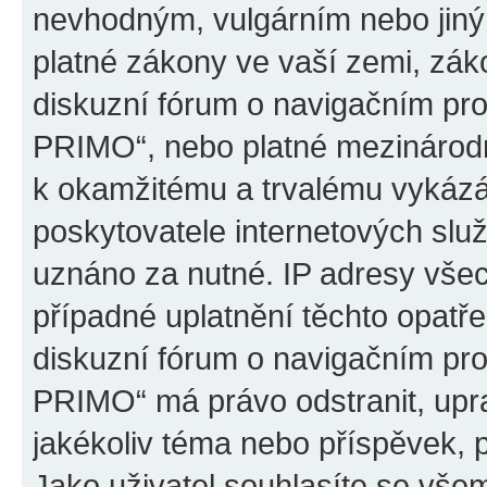
nevhodným, vulgárním nebo jiný
platné zákony ve vaší zemi, záko
diskuzní fórum o navigačním p
PRIMO“, nebo platné mezinárodn
k okamžitému a trvalému vykázá
poskytovatele internetových slu
uznáno za nutné. IP adresy všec
případné uplatnění těchto opatře
diskuzní fórum o navigačním p
PRIMO“ má právo odstranit, upr
jakékoliv téma nebo příspěvek, 
Jako uživatel souhlasíte se všem