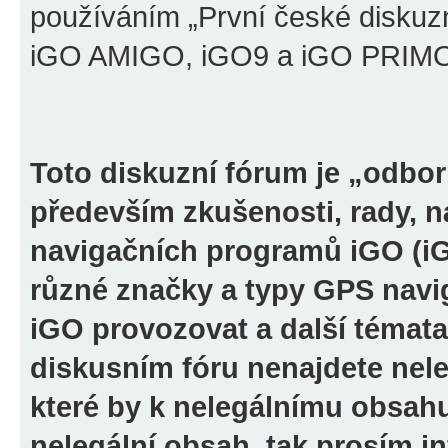
používáním „První české diskuz
iGO AMIGO, iGO9 a iGO PRIMO“ 
Toto diskuzní fórum je „odbor
především zkušenosti, rady, n
navigačních programů iGO (i
různé značky a typy GPS navi
iGO provozovat a další témata
diskusním fóru nenajdete nel
které by k nelegálnímu obsah
nelegální obsah, tak prosím i