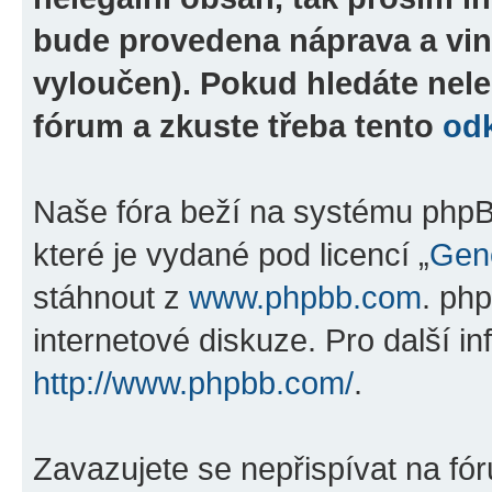
bude provedena náprava a vin
vyloučen). Pokud hledáte nele
fórum a zkuste třeba tento
od
Naše fóra beží na systému phpBB
které je vydané pod licencí „
Gene
stáhnout z
www.phpbb.com
. ph
internetové diskuze. Pro další i
http://www.phpbb.com/
.
Zavazujete se nepřispívat na fó