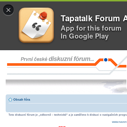
×
Tapatalk Forum 
App for this forum
In Google Play
Obsah fóra
Toto diskuzní fórum je „odborně – technické“ a je zaměřeno k diskuzi o navigačních progra
www.navon.