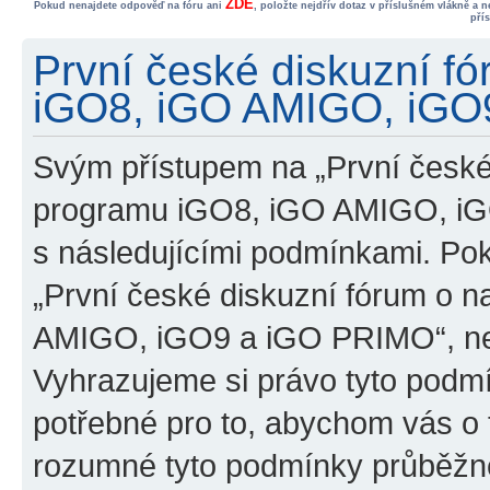
ZDE
Pokud nenajdete odpověď na fóru ani
, položte nejdřív dotaz v příslušném vlákně a 
pří
První české diskuzní f
iGO8, iGO AMIGO, iGO9
Svým přístupem na „První české
programu iGO8, iGO AMIGO, iG
s následujícími podmínkami. Po
„První české diskuzní fórum o 
AMIGO, iGO9 a iGO PRIMO“, nevs
Vyhrazujeme si právo tyto podmí
potřebné pro to, abychom vás o t
rozumné tyto podmínky průběžně