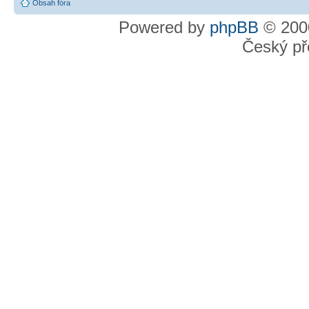
Obsah fóra
Powered by
phpBB
© 2000
Český př