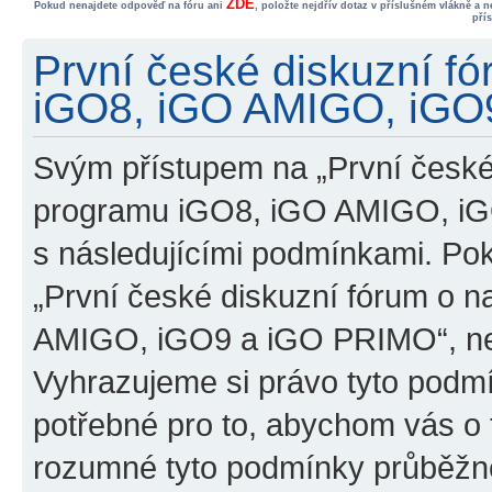
ZDE
Pokud nenajdete odpověď na fóru ani
, položte nejdřív dotaz v příslušném vlákně a 
pří
První české diskuzní f
iGO8, iGO AMIGO, iGO9
Svým přístupem na „První české
programu iGO8, iGO AMIGO, iG
s následujícími podmínkami. Po
„První české diskuzní fórum o 
AMIGO, iGO9 a iGO PRIMO“, nevs
Vyhrazujeme si právo tyto podmí
potřebné pro to, abychom vás o t
rozumné tyto podmínky průběžně