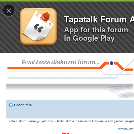
×
Tapatalk Forum 
App for this forum
In Google Play
Obsah fóra
Toto diskuzní fórum je „odborně – technické“ a je zaměřeno k diskuzi o navigačních progra
www.navon.