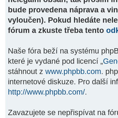
bude provedena náprava a vin
vyloučen). Pokud hledáte nele
fórum a zkuste třeba tento
od
Naše fóra beží na systému phpBB
které je vydané pod licencí „
Gene
stáhnout z
www.phpbb.com
. ph
internetové diskuze. Pro další i
http://www.phpbb.com/
.
Zavazujete se nepřispívat na fó