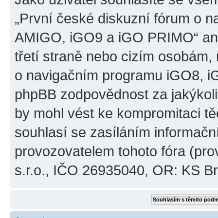
„První české diskuzní fórum o 
AMIGO, iGO9 a iGO PRIMO“ ani
třetí straně nebo cizím osobám,
o navigačním programu iGO8, 
phpBB zodpovědnost za jakýkoliv
by mohl vést ke kompromitaci těch
souhlasí se zasíláním informačn
provozovatelem tohoto fóra (pro
s.r.o., IČO 26935040, OR: KS Brn