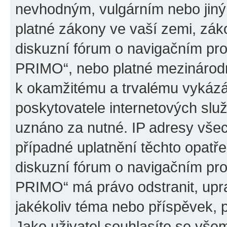
nevhodným, vulgárním nebo jiný
platné zákony ve vaší zemi, záko
diskuzní fórum o navigačním p
PRIMO“, nebo platné mezinárodn
k okamžitému a trvalému vykázá
poskytovatele internetových slu
uznáno za nutné. IP adresy všec
případné uplatnění těchto opatře
diskuzní fórum o navigačním p
PRIMO“ má právo odstranit, upr
jakékoliv téma nebo příspěvek, 
Jako uživatel souhlasíte se všem