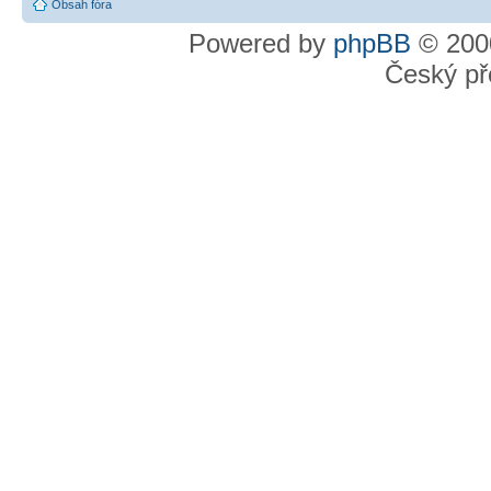
Obsah fóra
Powered by
phpBB
© 2000
Český př