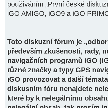
používáním „První české diskuz
iGO AMIGO, iGO9 a iGO PRIMO“ 
Toto diskuzní fórum je „odbor
především zkušenosti, rady, n
navigačních programů iGO (i
různé značky a typy GPS navi
iGO provozovat a další témata
diskusním fóru nenajdete nel
které by k nelegálnímu obsah
nelegální obsah, tak prosím i