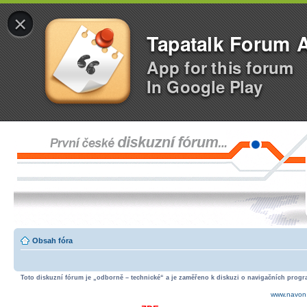
×
Tapatalk Forum 
App for this forum
In Google Play
Obsah fóra
Toto diskuzní fórum je „odborně – technické“ a je zaměřeno k diskuzi o navigačních progra
www.navon.