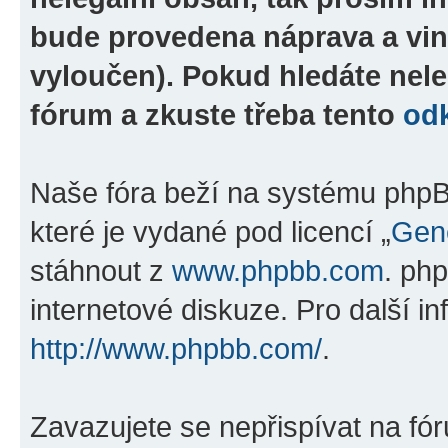
bude provedena náprava a vin
vyloučen). Pokud hledáte nele
fórum a zkuste třeba tento
od
Naše fóra beží na systému phpBB
které je vydané pod licencí „
Gene
stáhnout z
www.phpbb.com
. ph
internetové diskuze. Pro další i
http://www.phpbb.com/
.
Zavazujete se nepřispívat na fó