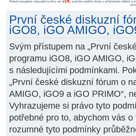
ZDE
Pokud nenajdete odpověď na fóru ani
, položte nejdřív dotaz v příslušném vlákně a 
pří
První české diskuzní f
iGO8, iGO AMIGO, iGO9
Svým přístupem na „První české
programu iGO8, iGO AMIGO, iG
s následujícími podmínkami. Po
„První české diskuzní fórum o 
AMIGO, iGO9 a iGO PRIMO“, nevs
Vyhrazujeme si právo tyto podmí
potřebné pro to, abychom vás o t
rozumné tyto podmínky průběžně