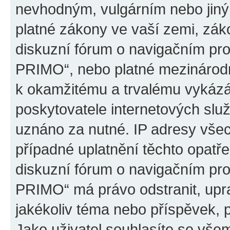
nevhodným, vulgárním nebo jiný
platné zákony ve vaší zemi, záko
diskuzní fórum o navigačním p
PRIMO“, nebo platné mezinárodn
k okamžitému a trvalému vykázá
poskytovatele internetových slu
uznáno za nutné. IP adresy všec
případné uplatnění těchto opatře
diskuzní fórum o navigačním p
PRIMO“ má právo odstranit, upr
jakékoliv téma nebo příspěvek, 
Jako uživatel souhlasíte se všem