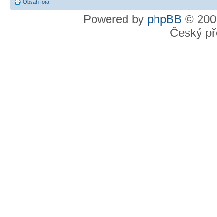
Obsah fóra
Powered by
phpBB
© 2000
Český př