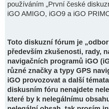
používáním „První české diskuz
iGO AMIGO, iGO9 a iGO PRIMO“ 
Toto diskuzní fórum je „odbor
především zkušenosti, rady, n
navigačních programů iGO (i
různé značky a typy GPS navi
iGO provozovat a další témata
diskusním fóru nenajdete nel
které by k nelegálnímu obsah
nelegální obsah, tak prosím i