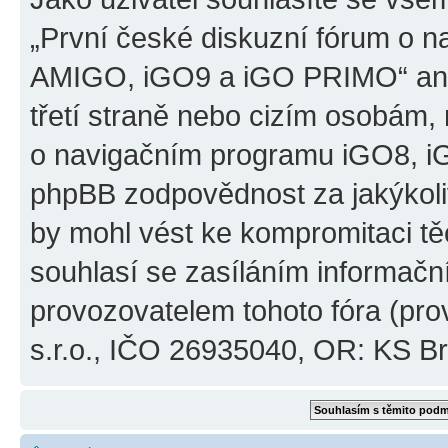
„První české diskuzní fórum o 
AMIGO, iGO9 a iGO PRIMO“ ani
třetí straně nebo cizím osobám,
o navigačním programu iGO8, 
phpBB zodpovědnost za jakýkoliv
by mohl vést ke kompromitaci těch
souhlasí se zasíláním informačn
provozovatelem tohoto fóra (pro
s.r.o., IČO 26935040, OR: KS Brn