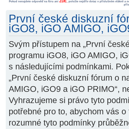
ZDE
Pokud nenajdete odpověď na fóru ani
, položte nejdřív dotaz v příslušném vlákně a 
pří
První české diskuzní f
iGO8, iGO AMIGO, iGO9
Svým přístupem na „První české
programu iGO8, iGO AMIGO, iG
s následujícími podmínkami. Po
„První české diskuzní fórum o 
AMIGO, iGO9 a iGO PRIMO“, nevs
Vyhrazujeme si právo tyto podmí
potřebné pro to, abychom vás o t
rozumné tyto podmínky průběžně