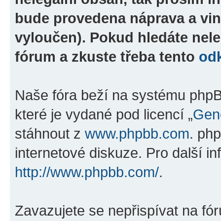
bude provedena náprava a vin
vyloučen). Pokud hledáte nele
fórum a zkuste třeba tento
od
Naše fóra beží na systému phpBB
které je vydané pod licencí „
Gene
stáhnout z
www.phpbb.com
. ph
internetové diskuze. Pro další i
http://www.phpbb.com/
.
Zavazujete se nepřispívat na fó