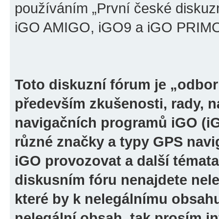
používáním „První české diskuz
iGO AMIGO, iGO9 a iGO PRIMO“ 
Toto diskuzní fórum je „odbor
především zkušenosti, rady, n
navigačních programů iGO (i
různé značky a typy GPS navi
iGO provozovat a další témata
diskusním fóru nenajdete nel
které by k nelegálnímu obsah
nelegální obsah, tak prosím i