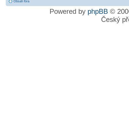
Obsah fóra
Powered by
phpBB
© 2000
Český př