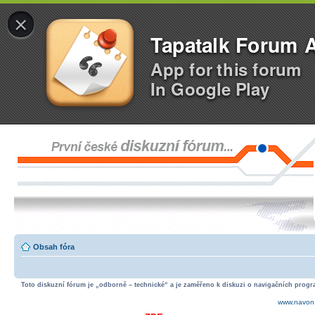
×
Tapatalk Forum 
App for this forum
In Google Play
Obsah fóra
Toto diskuzní fórum je „odborně – technické“ a je zaměřeno k diskuzi o navigačních progra
www.navon.