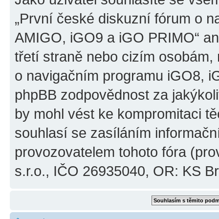
„První české diskuzní fórum o 
AMIGO, iGO9 a iGO PRIMO“ ani
třetí straně nebo cizím osobám,
o navigačním programu iGO8, 
phpBB zodpovědnost za jakýkoliv
by mohl vést ke kompromitaci těch
souhlasí se zasíláním informačn
provozovatelem tohoto fóra (pro
s.r.o., IČO 26935040, OR: KS Brn