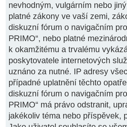
nevhodným, vulgárním nebo jiný
platné zákony ve vaší zemi, záko
diskuzní fórum o navigačním p
PRIMO“, nebo platné mezinárodn
k okamžitému a trvalému vykázá
poskytovatele internetových slu
uznáno za nutné. IP adresy všec
případné uplatnění těchto opatře
diskuzní fórum o navigačním p
PRIMO“ má právo odstranit, upr
jakékoliv téma nebo příspěvek, 
Jako uživatel souhlasíte se všem