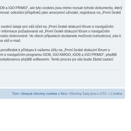
O9 a iGO PRIMO“, ale tyto cookies jsou mimo rozsah tohoto dokumentu, který
ovat: odeslání příspěvků jako anonymní uživatel, registrace na „První české
 osobní údaje pro váš účet na „První české diskuzní fórum o navigačním
né informace požadované od „První české diskuzní fórum o navigačním
 nebo dobrovolné. Ve všech případech dostanete možnost rozhodnout, zda-li
a váš e-mail.
 prostředek k přístupu k vašemu účtu na „První české diskuzní fórum o
fórum o navigačním programu iGO8, iGO AMIGO, iGO9 a iGO PRIMO“, phpBB
o“ poskytovanou phpBB softwarem. Tento proces po vás bude žádat zadaní
Tým
•
Smazat všechny cookies z fóra
• Všechny časy jsou v UTC + 1 hodina