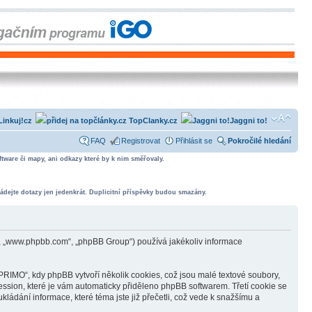
Linkuj!cz
TopClanky.cz
Jaggni to!
FAQ
Registrovat
Přihlásit se
Pokročilé hledání
tware či mapy, ani odkazy které by k nim směřovaly.
ádejte dotazy jen jedenkrát. Duplicitní příspěvky budou smazány.
, „www.phpbb.com“, „phpBB Group“) používá jakékoliv informace
IMO“, kdy phpBB vytvoří několik cookies, což jsou malé textové soubory,
ession, které je vám automaticky přiděleno phpBB softwarem. Třetí cookie se
ádání informace, které téma jste již přečetli, což vede k snažšímu a