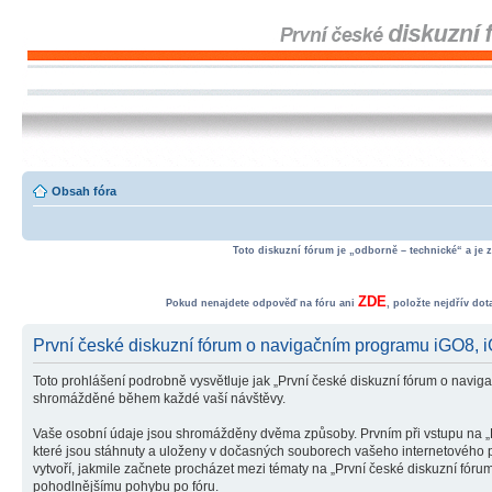
Obsah fóra
Toto diskuzní fórum je „odborně – technické“ a je 
ZDE
Pokud nenajdete odpověď na fóru ani
, položte nejdřív do
První české diskuzní fórum o navigačním programu iGO8
Toto prohlášení podrobně vysvětluje jak „První české diskuzní fórum o na
shromážděné během každé vaší návštěvy.
Vaše osobní údaje jsou shromážděny dvěma způsoby. Prvním při vstupu na „P
které jsou stáhnuty a uloženy v dočasných souborech vašeho internetového pr
vytvoří, jakmile začnete procházet mezi tématy na „První české diskuzní fór
pohodlnějšímu pohybu po fóru.