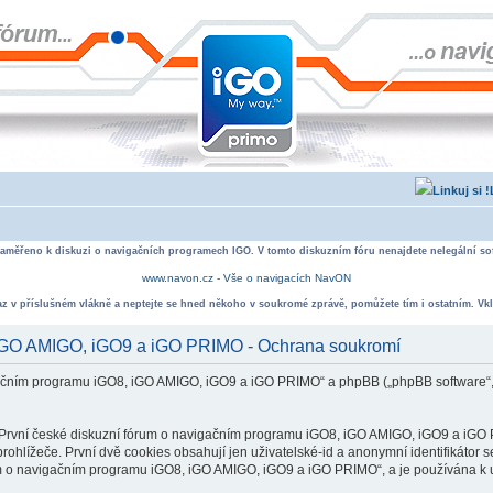
zaměřeno k diskuzi o navigačních programech IGO. V tomto diskuzním fóru nenajdete nelegální sof
www.navon.cz - Vše o navigacích NavON
taz v příslušném vlákně a neptejte se hned někoho v soukromé zprávě, pomůžete tím i ostatním. Vkl
, iGO AMIGO, iGO9 a iGO PRIMO - Ochrana soukromí
vigačním programu iGO8, iGO AMIGO, iGO9 a iGO PRIMO“ a phpBB („phpBB software“
rvní české diskuzní fórum o navigačním programu iGO8, iGO AMIGO, iGO9 a iGO PR
ohlížeče. První dvě cookies obsahují jen uživatelské-id a anonymní identifikátor s
um o navigačním programu iGO8, iGO AMIGO, iGO9 a iGO PRIMO“, a je používána k ukl