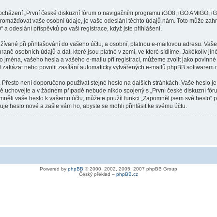
procházení „První české diskuzní fórum o navigačním programu iGO8, iGO AMIGO, iG
romažďovat vaše osobní údaje, je vaše odeslání těchto údajů nám. Toto může zahrn
odeslání příspěvků po vaší registrace, když jste přihlášeni.
ívané při přihlašování do vašeho účtu, a osobní, platnou e-mailovou adresu. Vaše
 osobních údajů a dat, které jsou platné v zemi, ve které sídlíme. Jakékoliv ji
ména, vašeho hesla a vašeho e-mailu při registraci, můžeme zvolit jako povinné
 zakázat nebo povolit zasílání automaticky vytvářených e-mailů phpBB softwarem n
 Přesto není doporučeno používat stejné heslo na dalších stránkách. Vaše heslo je
vě uchovejte a v žádném případě nebude nikdo spojený s „První české diskuzní 
zapomněli vaše heslo k vašemu účtu, můžete použít funkci „Zapomněl jsem své hesl
e heslo nové a zašle vám ho, abyste se mohli přihlásit ke svému účtu.
Powered by
phpBB
© 2000, 2002, 2005, 2007 phpBB Group
Český překlad –
phpBB.cz