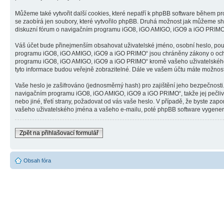
Můžeme také vytvořit další cookies, které nepatří k phpBB software během 
se zaobírá jen soubory, které vytvořilo phpBB. Druhá možnost jak můžeme sh
diskuzní fórum o navigačním programu iGO8, iGO AMIGO, iGO9 a iGO PRIMO“ a 
Váš účet bude přinejmenším obsahovat uživatelské jméno, osobní heslo, použ
programu iGO8, iGO AMIGO, iGO9 a iGO PRIMO“ jsou chráněny zákony o ochraně
programu iGO8, iGO AMIGO, iGO9 a iGO PRIMO“ kromě vašeho uživatelského j
tyto informace budou veřejně zobrazitelné. Dále ve vašem účtu máte možnost
Vaše heslo je zašifrováno (jednosměrný hash) pro zajištění jeho bezpečnosti.
navigačním programu iGO8, iGO AMIGO, iGO9 a iGO PRIMO“, takže jej pečli
nebo jiné, třetí strany, požadovat od vás vaše heslo. V případě, že byste 
vašeho uživatelského jména a vašeho e-mailu, poté phpBB software vygeneruj
Zpět na přihlašovací formulář
Obsah fóra