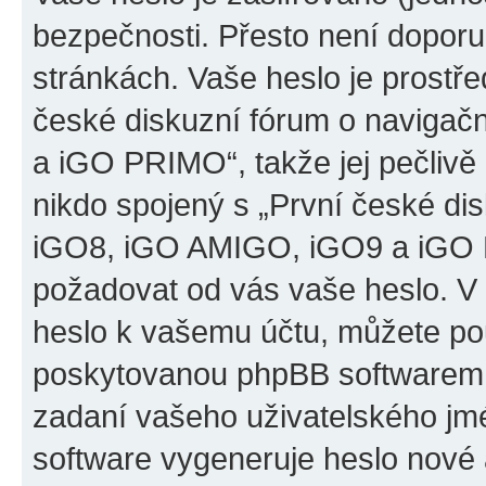
bezpečnosti. Přesto není doporu
stránkách. Vaše heslo je prostř
české diskuzní fórum o naviga
a iGO PRIMO“, takže jej pečliv
nikdo spojený s „První české d
iGO8, iGO AMIGO, iGO9 a iGO PR
požadovat od vás vaše heslo. V
heslo k vašemu účtu, můžete pou
poskytovanou phpBB softwarem.
zadaní vašeho uživatelského jm
software vygeneruje heslo nové 