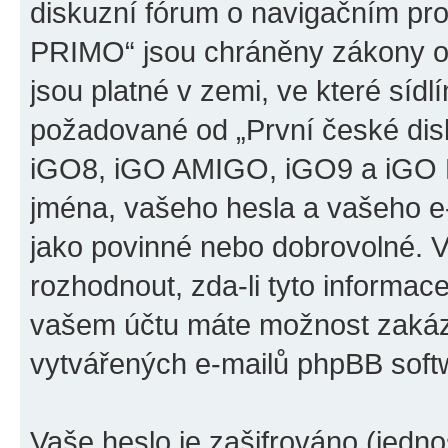
diskuzní fórum o navigačním p
PRIMO“ jsou chráněny zákony o 
jsou platné v zemi, ve které sídl
požadované od „První české di
iGO8, iGO AMIGO, iGO9 a iGO 
jména, vašeho hesla a vašeho e-m
jako povinné nebo dobrovolné. 
rozhodnout, zda-li tyto informac
vašem účtu máte možnost zakáza
vytvářených e-mailů phpBB soft
Vaše heslo je zašifrováno (jedno