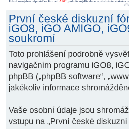
ZDE
Pokud nenajdete odpověď na fóru ani
, položte nejdřív dotaz v příslušném vlákně a 
pří
První české diskuzní f
iGO8, iGO AMIGO, iGO
soukromí
Toto prohlášení podrobně vysvětl
navigačním programu iGO8, iG
phpBB („phpBB software“, „www
jakékoliv informace shromážděn
Vaše osobní údaje jsou shromá
vstupu na „První české diskuzn