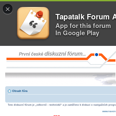
×
Tapatalk Forum 
App for this forum
In Google Play
Obsah fóra
Toto diskuzní fórum je „odborně – technické“ a je zaměřeno k diskuzi o navigačních progra
www.navon.