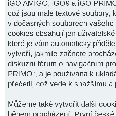
iGO AMIGO, iGO9 a iGO PRIMO“,
což jsou malé textové soubory, k
v dočasných souborech vašeho i
cookies obsahují jen uživatelské
které je vám automaticky přiděl
vytvoří, jakmile začnete prochá
diskuzní fórum o navigačním p
PRIMO“, a je používána k ukládán
přečetli, což vede k snažšímu a
Můžeme také vytvořit další cook
během procházení „První české