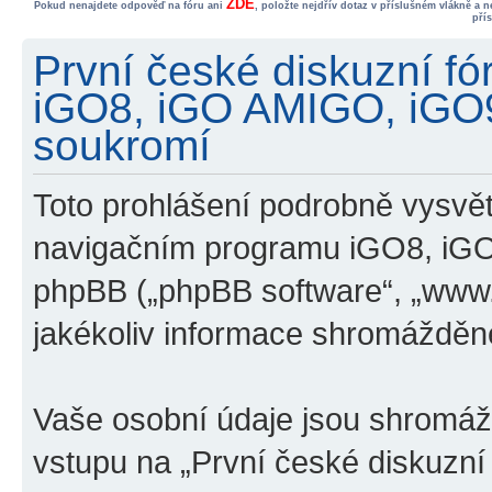
ZDE
Pokud nenajdete odpověď na fóru ani
, položte nejdřív dotaz v příslušném vlákně a 
pří
První české diskuzní f
iGO8, iGO AMIGO, iGO
soukromí
Toto prohlášení podrobně vysvětl
navigačním programu iGO8, iG
phpBB („phpBB software“, „www
jakékoliv informace shromážděn
Vaše osobní údaje jsou shromá
vstupu na „První české diskuzn