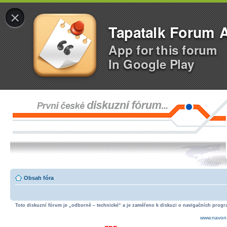
×
Tapatalk Forum 
App for this forum
In Google Play
Obsah fóra
Toto diskuzní fórum je „odborně – technické“ a je zaměřeno k diskuzi o navigačních progra
www.navon.