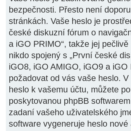
bezpečnosti. Přesto není doporu
stránkách. Vaše heslo je prostř
české diskuzní fórum o naviga
a iGO PRIMO“, takže jej pečliv
nikdo spojený s „První české d
iGO8, iGO AMIGO, iGO9 a iGO PR
požadovat od vás vaše heslo. V
heslo k vašemu účtu, můžete pou
poskytovanou phpBB softwarem.
zadaní vašeho uživatelského jm
software vygeneruje heslo nové 