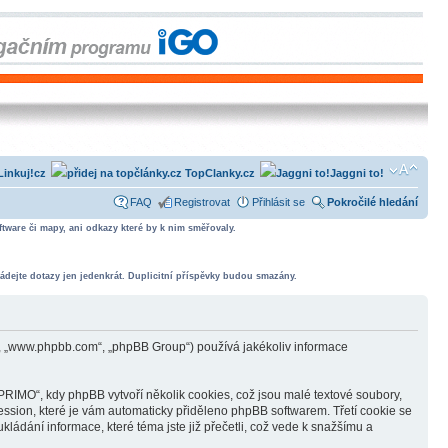
Linkuj!cz
TopClanky.cz
Jaggni to!
FAQ
Registrovat
Přihlásit se
Pokročilé hledání
tware či mapy, ani odkazy které by k nim směřovaly.
ádejte dotazy jen jedenkrát. Duplicitní příspěvky budou smazány.
, „www.phpbb.com“, „phpBB Group“) používá jakékoliv informace
IMO“, kdy phpBB vytvoří několik cookies, což jsou malé textové soubory,
ession, které je vám automaticky přiděleno phpBB softwarem. Třetí cookie se
ádání informace, které téma jste již přečetli, což vede k snažšímu a