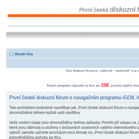
Obsah fóra
Toto diskuzní fórum je „odborně – technické“ a je 
ZDE
Pokud nenajdete odpověď na fóru ani
, položte nejdřív do
První české diskuzní fórum o navigačním programu iGO8
Toto prohlášení podrobně vysvětluje jak „První české diskuzní fórum o na
shromážděné během každé vaší návštěvy.
Vaše osobní údaje jsou shromážděny dvěma způsoby. Prvním při vstupu na „P
které jsou stáhnuty a uloženy v dočasných souborech vašeho internetového pr
vytvoří, jakmile začnete procházet mezi tématy na „První české diskuzní fór
pohodlnějšímu pohybu po fóru.