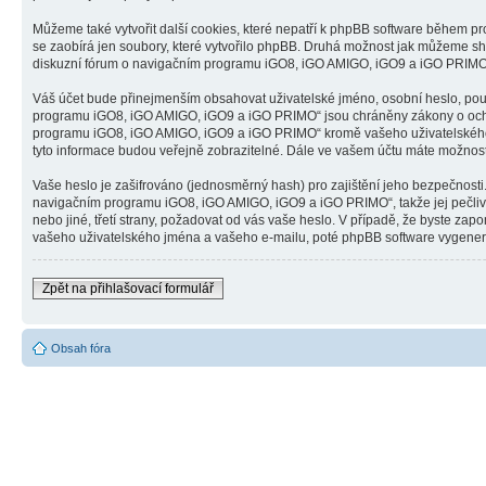
Můžeme také vytvořit další cookies, které nepatří k phpBB software během 
se zaobírá jen soubory, které vytvořilo phpBB. Druhá možnost jak můžeme sh
diskuzní fórum o navigačním programu iGO8, iGO AMIGO, iGO9 a iGO PRIMO“ a 
Váš účet bude přinejmenším obsahovat uživatelské jméno, osobní heslo, použ
programu iGO8, iGO AMIGO, iGO9 a iGO PRIMO“ jsou chráněny zákony o ochraně
programu iGO8, iGO AMIGO, iGO9 a iGO PRIMO“ kromě vašeho uživatelského j
tyto informace budou veřejně zobrazitelné. Dále ve vašem účtu máte možnost
Vaše heslo je zašifrováno (jednosměrný hash) pro zajištění jeho bezpečnosti.
navigačním programu iGO8, iGO AMIGO, iGO9 a iGO PRIMO“, takže jej pečli
nebo jiné, třetí strany, požadovat od vás vaše heslo. V případě, že byste 
vašeho uživatelského jména a vašeho e-mailu, poté phpBB software vygeneruj
Zpět na přihlašovací formulář
Obsah fóra