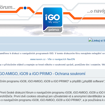
zaměřeno k diskuzi o navigačních programech IGO. V tomto diskuzním fóru nenajdete nelegální sof
www.navon.cz - Vše o navigacích NavON
taz v příslušném vlákně a neptejte se hned někoho v soukromé zprávě, pomůžete tím i ostatním. Vkl
, iGO AMIGO, iGO9 a iGO PRIMO - Ochrana soukromí
vigačním programu iGO8, iGO AMIGO, iGO9 a iGO PRIMO“ a phpBB („phpBB software“
rvní české diskuzní fórum o navigačním programu iGO8, iGO AMIGO, iGO9 a iGO PR
ohlížeče. První dvě cookies obsahují jen uživatelské-id a anonymní identifikátor s
um o navigačním programu iGO8, iGO AMIGO, iGO9 a iGO PRIMO“, a je používána k ukl