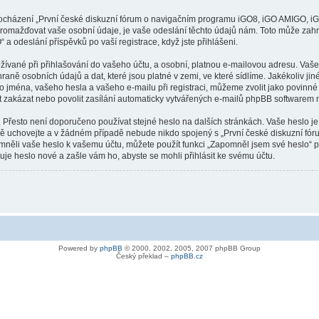
procházení „První české diskuzní fórum o navigačním programu iGO8, iGO AMIGO, iG
romažďovat vaše osobní údaje, je vaše odeslání těchto údajů nám. Toto může zahrn
odeslání příspěvků po vaší registrace, když jste přihlášeni.
ívané při přihlašování do vašeho účtu, a osobní, platnou e-mailovou adresu. Vaše
 osobních údajů a dat, které jsou platné v zemi, ve které sídlíme. Jakékoliv ji
ména, vašeho hesla a vašeho e-mailu při registraci, můžeme zvolit jako povinné
 zakázat nebo povolit zasílání automaticky vytvářených e-mailů phpBB softwarem n
 Přesto není doporučeno používat stejné heslo na dalších stránkách. Vaše heslo je
vě uchovejte a v žádném případě nebude nikdo spojený s „První české diskuzní 
zapomněli vaše heslo k vašemu účtu, můžete použít funkci „Zapomněl jsem své hesl
e heslo nové a zašle vám ho, abyste se mohli přihlásit ke svému účtu.
Powered by
phpBB
© 2000, 2002, 2005, 2007 phpBB Group
Český překlad –
phpBB.cz