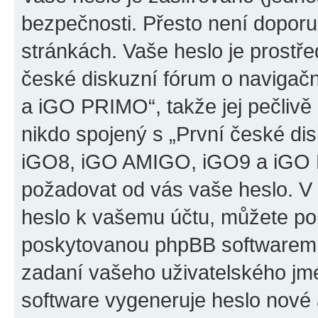
bezpečnosti. Přesto není doporu
stránkách. Vaše heslo je prostř
české diskuzní fórum o naviga
a iGO PRIMO“, takže jej pečliv
nikdo spojený s „První české d
iGO8, iGO AMIGO, iGO9 a iGO PR
požadovat od vás vaše heslo. V
heslo k vašemu účtu, můžete pou
poskytovanou phpBB softwarem.
zadaní vašeho uživatelského jm
software vygeneruje heslo nové 