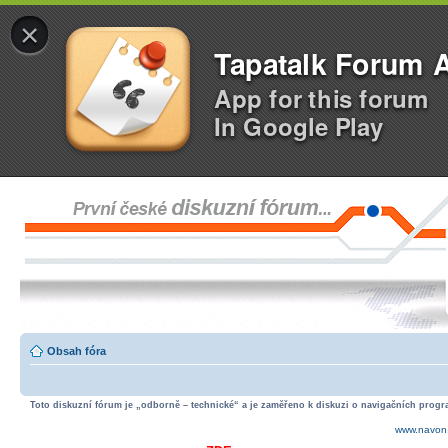
×
Tapatalk Forum 
App for this forum
In Google Play
Obsah fóra
Toto diskuzní fórum je „odborně – technické“ a je zaměřeno k diskuzi o navigačních progra
www.navon.