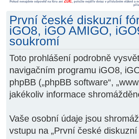
ZDE
Pokud nenajdete odpověď na fóru ani
, položte nejdřív dotaz v příslušném vlákně a 
pří
První české diskuzní f
iGO8, iGO AMIGO, iGO
soukromí
Toto prohlášení podrobně vysvětl
navigačním programu iGO8, iG
phpBB („phpBB software“, „www
jakékoliv informace shromážděn
Vaše osobní údaje jsou shromá
vstupu na „První české diskuzn