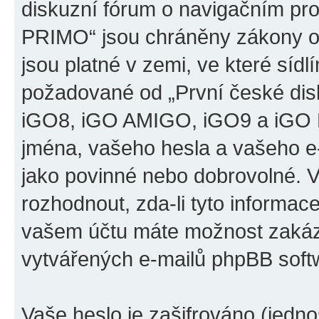
diskuzní fórum o navigačním p
PRIMO“ jsou chráněny zákony o 
jsou platné v zemi, ve které sídl
požadované od „První české di
iGO8, iGO AMIGO, iGO9 a iGO 
jména, vašeho hesla a vašeho e-m
jako povinné nebo dobrovolné. 
rozhodnout, zda-li tyto informac
vašem účtu máte možnost zakáza
vytvářených e-mailů phpBB soft
Vaše heslo je zašifrováno (jedno