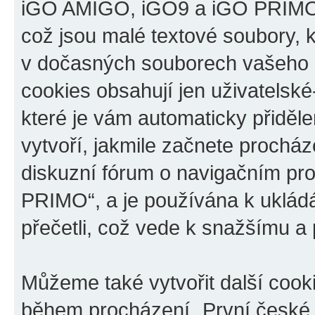
iGO AMIGO, iGO9 a iGO PRIMO“,
což jsou malé textové soubory, k
v dočasných souborech vašeho i
cookies obsahují jen uživatelské
které je vám automaticky přiděl
vytvoří, jakmile začnete prochá
diskuzní fórum o navigačním p
PRIMO“, a je používána k ukládán
přečetli, což vede k snažšímu a
Můžeme také vytvořit další cook
během procházení „První české