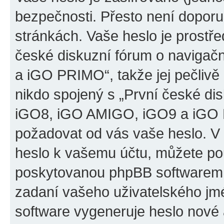
bezpečnosti. Přesto není doporu
stránkách. Vaše heslo je prostř
české diskuzní fórum o naviga
a iGO PRIMO“, takže jej pečliv
nikdo spojený s „První české d
iGO8, iGO AMIGO, iGO9 a iGO PR
požadovat od vás vaše heslo. V
heslo k vašemu účtu, můžete pou
poskytovanou phpBB softwarem.
zadaní vašeho uživatelského jm
software vygeneruje heslo nové 