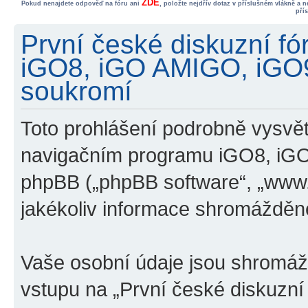
ZDE
Pokud nenajdete odpověď na fóru ani
, položte nejdřív dotaz v příslušném vlákně a 
pří
První české diskuzní f
iGO8, iGO AMIGO, iGO
soukromí
Toto prohlášení podrobně vysvětl
navigačním programu iGO8, iG
phpBB („phpBB software“, „www
jakékoliv informace shromážděn
Vaše osobní údaje jsou shromá
vstupu na „První české diskuzn