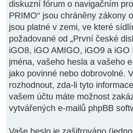
diskuzní fórum o navigačním p
PRIMO“ jsou chráněny zákony o 
jsou platné v zemi, ve které sídl
požadované od „První české di
iGO8, iGO AMIGO, iGO9 a iGO 
jména, vašeho hesla a vašeho e-m
jako povinné nebo dobrovolné. 
rozhodnout, zda-li tyto informac
vašem účtu máte možnost zakáza
vytvářených e-mailů phpBB soft
Vaše heslo je zašifrováno (jedno