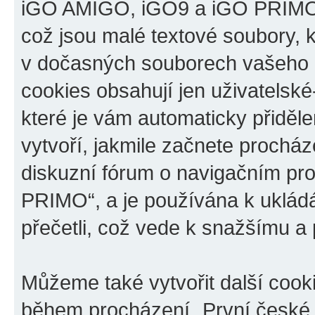
iGO AMIGO, iGO9 a iGO PRIMO“,
což jsou malé textové soubory, k
v dočasných souborech vašeho i
cookies obsahují jen uživatelské
které je vám automaticky přiděl
vytvoří, jakmile začnete prochá
diskuzní fórum o navigačním p
PRIMO“, a je používána k ukládán
přečetli, což vede k snažšímu a
Můžeme také vytvořit další cook
během procházení „První české