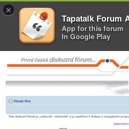
×
Tapatalk Forum 
App for this forum
In Google Play
Obsah fóra
Toto diskuzní fórum je „odborně – technické“ a je zaměřeno k diskuzi o navigačních progra
www.navon.