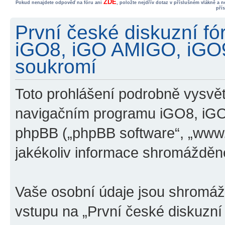
ZDE
Pokud nenajdete odpověď na fóru ani
, položte nejdřív dotaz v příslušném vlákně a 
pří
První české diskuzní f
iGO8, iGO AMIGO, iGO
soukromí
Toto prohlášení podrobně vysvětl
navigačním programu iGO8, iG
phpBB („phpBB software“, „www
jakékoliv informace shromážděn
Vaše osobní údaje jsou shromá
vstupu na „První české diskuzn