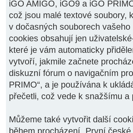
iGO AMIGO, iGO9 a iGO PRIMO“,
což jsou malé textové soubory, k
v dočasných souborech vašeho i
cookies obsahují jen uživatelské
které je vám automaticky přiděl
vytvoří, jakmile začnete prochá
diskuzní fórum o navigačním p
PRIMO“, a je používána k ukládán
přečetli, což vede k snažšímu a
Můžeme také vytvořit další cook
během procházení „První české