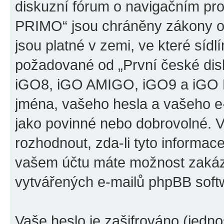
diskuzní fórum o navigačním p
PRIMO“ jsou chráněny zákony o 
jsou platné v zemi, ve které sídl
požadované od „První české di
iGO8, iGO AMIGO, iGO9 a iGO 
jména, vašeho hesla a vašeho e-m
jako povinné nebo dobrovolné. 
rozhodnout, zda-li tyto informac
vašem účtu máte možnost zakáza
vytvářených e-mailů phpBB soft
Vaše heslo je zašifrováno (jedno