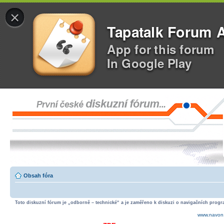
×
Tapatalk Forum 
App for this forum
In Google Play
Obsah fóra
Toto diskuzní fórum je „odborně – technické“ a je zaměřeno k diskuzi o navigačních progra
www.navon.