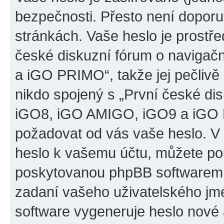
bezpečnosti. Přesto není doporu
stránkách. Vaše heslo je prostř
české diskuzní fórum o naviga
a iGO PRIMO“, takže jej pečliv
nikdo spojený s „První české d
iGO8, iGO AMIGO, iGO9 a iGO PR
požadovat od vás vaše heslo. V
heslo k vašemu účtu, můžete pou
poskytovanou phpBB softwarem.
zadaní vašeho uživatelského jm
software vygeneruje heslo nové 