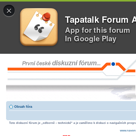
×
Tapatalk Forum 
App for this forum
In Google Play
Obsah fóra
Toto diskuzní fórum je „odborně – technické“ a je zaměřeno k diskuzi o navigačních progra
www.navon.