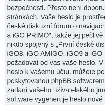
bezpečnosti. Přesto není doporu
stránkách. Vaše heslo je prostř
české diskuzní fórum o naviga
a iGO PRIMO“, takže jej pečliv
nikdo spojený s „První české d
iGO8, iGO AMIGO, iGO9 a iGO PR
požadovat od vás vaše heslo. V
heslo k vašemu účtu, můžete pou
poskytovanou phpBB softwarem.
zadaní vašeho uživatelského jm
software vygeneruje heslo nové 