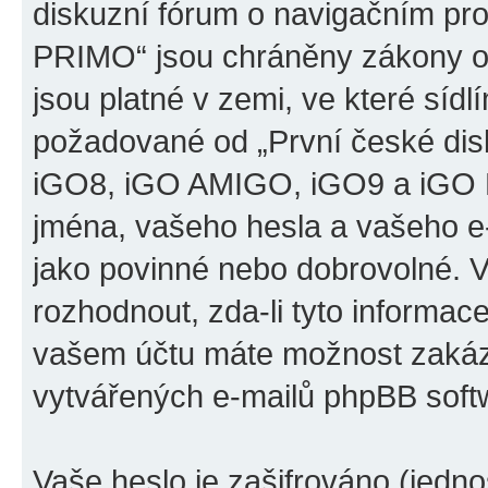
diskuzní fórum o navigačním p
PRIMO“ jsou chráněny zákony o 
jsou platné v zemi, ve které sídl
požadované od „První české di
iGO8, iGO AMIGO, iGO9 a iGO 
jména, vašeho hesla a vašeho e-m
jako povinné nebo dobrovolné. 
rozhodnout, zda-li tyto informac
vašem účtu máte možnost zakáza
vytvářených e-mailů phpBB soft
Vaše heslo je zašifrováno (jedno