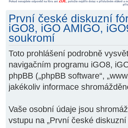
ZDE
Pokud nenajdete odpověď na fóru ani
, položte nejdřív dotaz v příslušném vlákně a 
pří
První české diskuzní f
iGO8, iGO AMIGO, iGO
soukromí
Toto prohlášení podrobně vysvětl
navigačním programu iGO8, iG
phpBB („phpBB software“, „www
jakékoliv informace shromážděn
Vaše osobní údaje jsou shromá
vstupu na „První české diskuzn