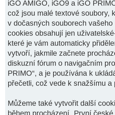
iGO AMIGO, iGO9 a iGO PRIMO“,
což jsou malé textové soubory, k
v dočasných souborech vašeho i
cookies obsahují jen uživatelské
které je vám automaticky přiděl
vytvoří, jakmile začnete prochá
diskuzní fórum o navigačním p
PRIMO“, a je používána k ukládán
přečetli, což vede k snažšímu a
Můžeme také vytvořit další cook
během procházení „První české