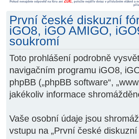
ZDE
Pokud nenajdete odpověď na fóru ani
, položte nejdřív dotaz v příslušném vlákně a 
pří
První české diskuzní f
iGO8, iGO AMIGO, iGO
soukromí
Toto prohlášení podrobně vysvětl
navigačním programu iGO8, iG
phpBB („phpBB software“, „www
jakékoliv informace shromážděn
Vaše osobní údaje jsou shromá
vstupu na „První české diskuzn