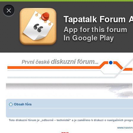
×
Tapatalk Forum 
App for this forum
In Google Play
Obsah fóra
Toto diskuzní fórum je „odborně – technické“ a je zaměřeno k diskuzi o navigačních progra
www.navon.