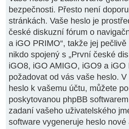
bezpečnosti. Přesto není doporu
stránkách. Vaše heslo je prostř
české diskuzní fórum o naviga
a iGO PRIMO“, takže jej pečliv
nikdo spojený s „První české d
iGO8, iGO AMIGO, iGO9 a iGO PR
požadovat od vás vaše heslo. V
heslo k vašemu účtu, můžete pou
poskytovanou phpBB softwarem.
zadaní vašeho uživatelského jm
software vygeneruje heslo nové 