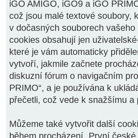
iGO AMIGO, iGO9 a iGO PRIMO“,
což jsou malé textové soubory, k
v dočasných souborech vašeho i
cookies obsahují jen uživatelské
které je vám automaticky přiděl
vytvoří, jakmile začnete prochá
diskuzní fórum o navigačním p
PRIMO“, a je používána k ukládán
přečetli, což vede k snažšímu a
Můžeme také vytvořit další cook
během procházení „První české