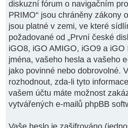
diskuzní fórum o navigačním p
PRIMO“ jsou chráněny zákony o 
jsou platné v zemi, ve které sídl
požadované od „První české di
iGO8, iGO AMIGO, iGO9 a iGO 
jména, vašeho hesla a vašeho e-m
jako povinné nebo dobrovolné. 
rozhodnout, zda-li tyto informac
vašem účtu máte možnost zakáza
vytvářených e-mailů phpBB soft
Vaše heslo je zašifrováno (jedno