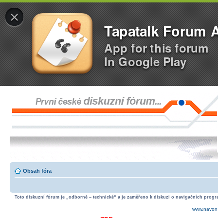
×
Tapatalk Forum 
App for this forum
In Google Play
Obsah fóra
Toto diskuzní fórum je „odborně – technické“ a je zaměřeno k diskuzi o navigačních progra
www.navon.