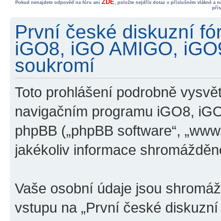
ZDE
Pokud nenajdete odpověď na fóru ani
, položte nejdřív dotaz v příslušném vlákně a 
pří
První české diskuzní f
iGO8, iGO AMIGO, iGO
soukromí
Toto prohlášení podrobně vysvětl
navigačním programu iGO8, iG
phpBB („phpBB software“, „www
jakékoliv informace shromážděn
Vaše osobní údaje jsou shromá
vstupu na „První české diskuzn