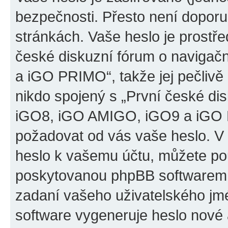
bezpečnosti. Přesto není doporu
stránkách. Vaše heslo je prostř
české diskuzní fórum o naviga
a iGO PRIMO“, takže jej pečliv
nikdo spojený s „První české d
iGO8, iGO AMIGO, iGO9 a iGO PR
požadovat od vás vaše heslo. V
heslo k vašemu účtu, můžete pou
poskytovanou phpBB softwarem.
zadaní vašeho uživatelského jm
software vygeneruje heslo nové 