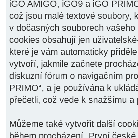
iGO AMIGO, iGO9 a iGO PRIMO“,
což jsou malé textové soubory, k
v dočasných souborech vašeho i
cookies obsahují jen uživatelské
které je vám automaticky přiděl
vytvoří, jakmile začnete prochá
diskuzní fórum o navigačním p
PRIMO“, a je používána k ukládán
přečetli, což vede k snažšímu a
Můžeme také vytvořit další cook
během procházení „První české