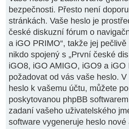
bezpečnosti. Přesto není doporu
stránkách. Vaše heslo je prostř
české diskuzní fórum o naviga
a iGO PRIMO“, takže jej pečliv
nikdo spojený s „První české d
iGO8, iGO AMIGO, iGO9 a iGO PR
požadovat od vás vaše heslo. V
heslo k vašemu účtu, můžete pou
poskytovanou phpBB softwarem.
zadaní vašeho uživatelského jm
software vygeneruje heslo nové 