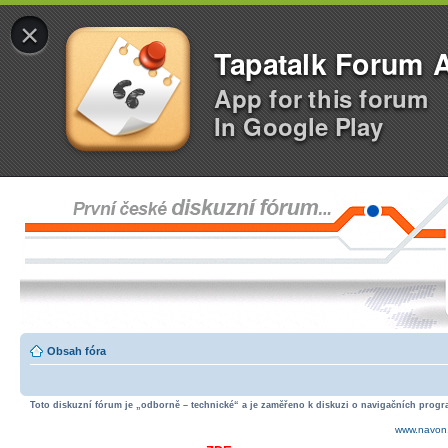
×
Tapatalk Forum 
App for this forum
In Google Play
Obsah fóra
Toto diskuzní fórum je „odborně – technické“ a je zaměřeno k diskuzi o navigačních progra
www.navon.