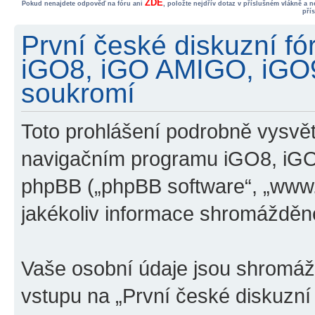
ZDE
Pokud nenajdete odpověď na fóru ani
, položte nejdřív dotaz v příslušném vlákně a 
pří
První české diskuzní f
iGO8, iGO AMIGO, iGO
soukromí
Toto prohlášení podrobně vysvětl
navigačním programu iGO8, iG
phpBB („phpBB software“, „www
jakékoliv informace shromážděn
Vaše osobní údaje jsou shromá
vstupu na „První české diskuzn