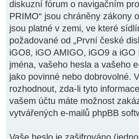
diskuzní fórum o navigačním p
PRIMO“ jsou chráněny zákony o 
jsou platné v zemi, ve které sídl
požadované od „První české di
iGO8, iGO AMIGO, iGO9 a iGO 
jména, vašeho hesla a vašeho e-m
jako povinné nebo dobrovolné. 
rozhodnout, zda-li tyto informac
vašem účtu máte možnost zakáza
vytvářených e-mailů phpBB soft
Vaše heslo je zašifrováno (jedno