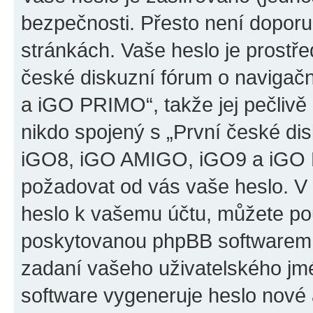
bezpečnosti. Přesto není doporu
stránkách. Vaše heslo je prostř
české diskuzní fórum o naviga
a iGO PRIMO“, takže jej pečliv
nikdo spojený s „První české d
iGO8, iGO AMIGO, iGO9 a iGO PR
požadovat od vás vaše heslo. V
heslo k vašemu účtu, můžete pou
poskytovanou phpBB softwarem.
zadaní vašeho uživatelského jm
software vygeneruje heslo nové 