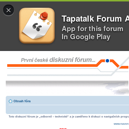
×
Tapatalk Forum 
App for this forum
In Google Play
Obsah fóra
Toto diskuzní fórum je „odborně – technické“ a je zaměřeno k diskuzi o navigačních progra
www.navon.