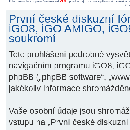
ZDE
Pokud nenajdete odpověď na fóru ani
, položte nejdřív dotaz v příslušném vlákně a 
pří
První české diskuzní f
iGO8, iGO AMIGO, iGO
soukromí
Toto prohlášení podrobně vysvětl
navigačním programu iGO8, iG
phpBB („phpBB software“, „www
jakékoliv informace shromážděn
Vaše osobní údaje jsou shromá
vstupu na „První české diskuzn