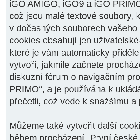
iGO AMIGO, iGO9 a iGO PRIMO“,
což jsou malé textové soubory, k
v dočasných souborech vašeho i
cookies obsahují jen uživatelské
které je vám automaticky přiděl
vytvoří, jakmile začnete prochá
diskuzní fórum o navigačním p
PRIMO“, a je používána k ukládán
přečetli, což vede k snažšímu a
Můžeme také vytvořit další cook
během procházení „První české