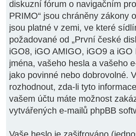
diskuzní fórum o navigačním p
PRIMO“ jsou chráněny zákony o 
jsou platné v zemi, ve které sídl
požadované od „První české di
iGO8, iGO AMIGO, iGO9 a iGO 
jména, vašeho hesla a vašeho e-m
jako povinné nebo dobrovolné. 
rozhodnout, zda-li tyto informac
vašem účtu máte možnost zakáza
vytvářených e-mailů phpBB soft
Vaše heslo je zašifrováno (jedno