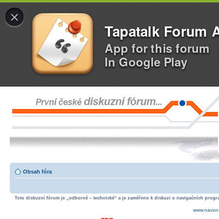
×
Tapatalk Forum 
App for this forum
In Google Play
Obsah fóra
Toto diskuzní fórum je „odborně – technické“ a je zaměřeno k diskuzi o navigačních progra
www.navon.