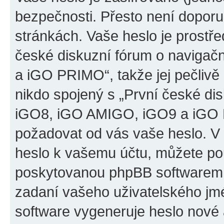
bezpečnosti. Přesto není doporu
stránkách. Vaše heslo je prostř
české diskuzní fórum o naviga
a iGO PRIMO“, takže jej pečliv
nikdo spojený s „První české d
iGO8, iGO AMIGO, iGO9 a iGO PR
požadovat od vás vaše heslo. V
heslo k vašemu účtu, můžete pou
poskytovanou phpBB softwarem.
zadaní vašeho uživatelského jm
software vygeneruje heslo nové 