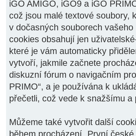
iGO AMIGO, iGO9 a iGO PRIMO“,
což jsou malé textové soubory, k
v dočasných souborech vašeho i
cookies obsahují jen uživatelské
které je vám automaticky přiděl
vytvoří, jakmile začnete prochá
diskuzní fórum o navigačním p
PRIMO“, a je používána k ukládán
přečetli, což vede k snažšímu a
Můžeme také vytvořit další cook
během procházení „První české