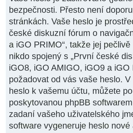
bezpečnosti. Přesto není doporu
stránkách. Vaše heslo je prostř
české diskuzní fórum o naviga
a iGO PRIMO“, takže jej pečliv
nikdo spojený s „První české d
iGO8, iGO AMIGO, iGO9 a iGO PR
požadovat od vás vaše heslo. V
heslo k vašemu účtu, můžete pou
poskytovanou phpBB softwarem.
zadaní vašeho uživatelského jm
software vygeneruje heslo nové 