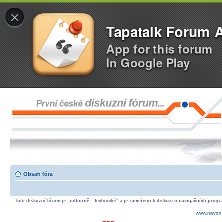
×
Tapatalk Forum 
App for this forum
In Google Play
Obsah fóra
Toto diskuzní fórum je „odborně – technické“ a je zaměřeno k diskuzi o navigačních progra
www.navon.