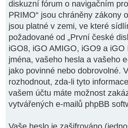
diskuzní fórum o navigačním p
PRIMO“ jsou chráněny zákony o 
jsou platné v zemi, ve které sídl
požadované od „První české di
iGO8, iGO AMIGO, iGO9 a iGO 
jména, vašeho hesla a vašeho e-m
jako povinné nebo dobrovolné. 
rozhodnout, zda-li tyto informac
vašem účtu máte možnost zakáza
vytvářených e-mailů phpBB soft
Vaše heslo je zašifrováno (jedno