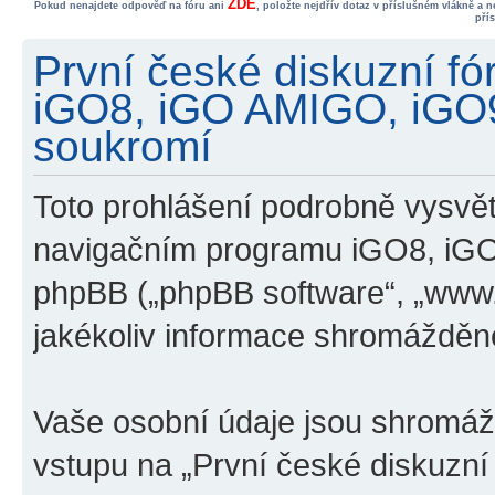
ZDE
Pokud nenajdete odpověď na fóru ani
, položte nejdřív dotaz v příslušném vlákně a 
pří
První české diskuzní f
iGO8, iGO AMIGO, iGO
soukromí
Toto prohlášení podrobně vysvětl
navigačním programu iGO8, iG
phpBB („phpBB software“, „www
jakékoliv informace shromážděn
Vaše osobní údaje jsou shromá
vstupu na „První české diskuzn