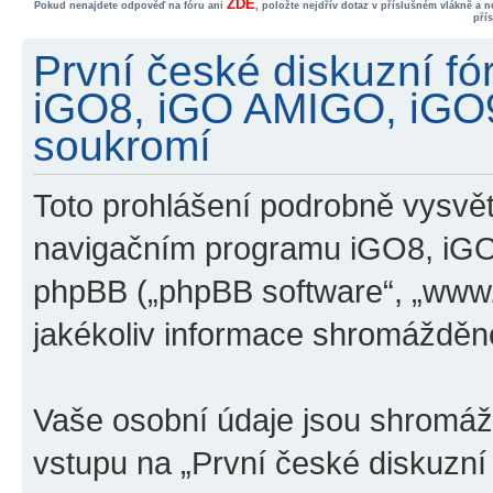
ZDE
Pokud nenajdete odpověď na fóru ani
, položte nejdřív dotaz v příslušném vlákně a 
pří
První české diskuzní f
iGO8, iGO AMIGO, iGO
soukromí
Toto prohlášení podrobně vysvětl
navigačním programu iGO8, iG
phpBB („phpBB software“, „www
jakékoliv informace shromážděn
Vaše osobní údaje jsou shromá
vstupu na „První české diskuzn