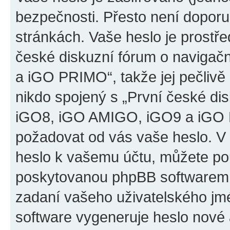
bezpečnosti. Přesto není doporu
stránkách. Vaše heslo je prostř
české diskuzní fórum o naviga
a iGO PRIMO“, takže jej pečliv
nikdo spojený s „První české d
iGO8, iGO AMIGO, iGO9 a iGO PR
požadovat od vás vaše heslo. V
heslo k vašemu účtu, můžete pou
poskytovanou phpBB softwarem.
zadaní vašeho uživatelského jm
software vygeneruje heslo nové 