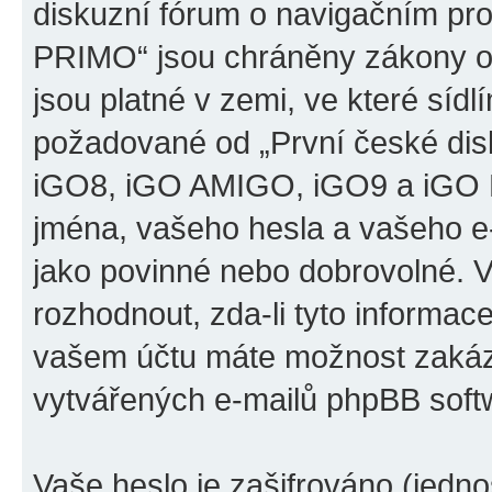
diskuzní fórum o navigačním p
PRIMO“ jsou chráněny zákony o 
jsou platné v zemi, ve které sídl
požadované od „První české di
iGO8, iGO AMIGO, iGO9 a iGO 
jména, vašeho hesla a vašeho e-m
jako povinné nebo dobrovolné. 
rozhodnout, zda-li tyto informac
vašem účtu máte možnost zakáza
vytvářených e-mailů phpBB soft
Vaše heslo je zašifrováno (jedno