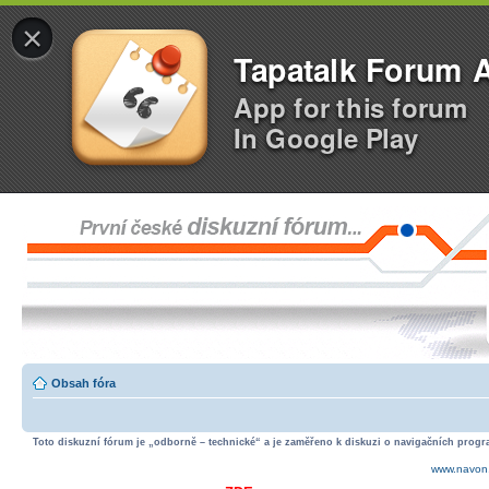
×
Tapatalk Forum 
App for this forum
In Google Play
Obsah fóra
Toto diskuzní fórum je „odborně – technické“ a je zaměřeno k diskuzi o navigačních progra
www.navon.