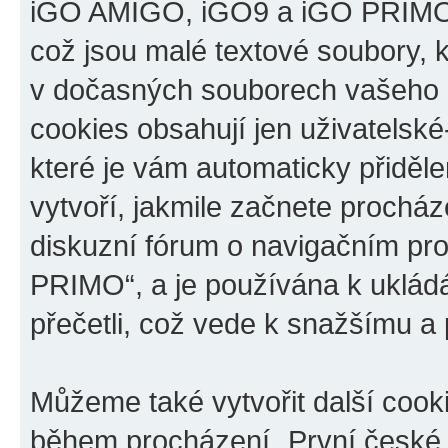
iGO AMIGO, iGO9 a iGO PRIMO“,
což jsou malé textové soubory, k
v dočasných souborech vašeho i
cookies obsahují jen uživatelské
které je vám automaticky přiděl
vytvoří, jakmile začnete prochá
diskuzní fórum o navigačním p
PRIMO“, a je používána k ukládán
přečetli, což vede k snažšímu a
Můžeme také vytvořit další cook
během procházení „První české