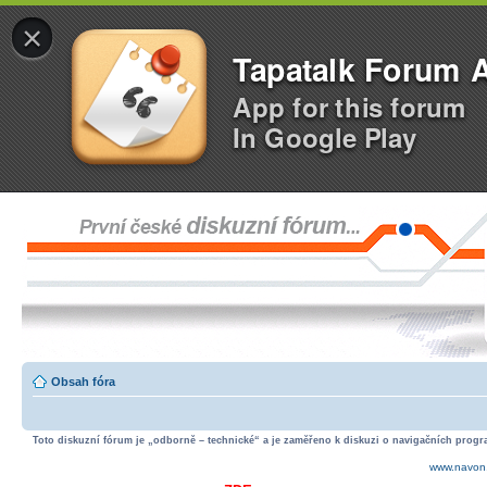
×
Tapatalk Forum 
App for this forum
In Google Play
Obsah fóra
Toto diskuzní fórum je „odborně – technické“ a je zaměřeno k diskuzi o navigačních progra
www.navon.