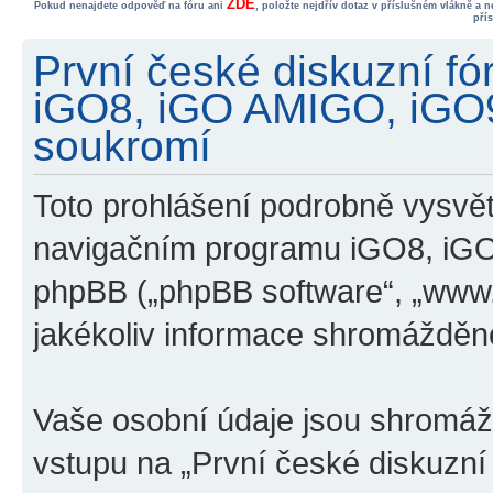
ZDE
Pokud nenajdete odpověď na fóru ani
, položte nejdřív dotaz v příslušném vlákně a 
pří
První české diskuzní f
iGO8, iGO AMIGO, iGO
soukromí
Toto prohlášení podrobně vysvětl
navigačním programu iGO8, iG
phpBB („phpBB software“, „www
jakékoliv informace shromážděn
Vaše osobní údaje jsou shromá
vstupu na „První české diskuzn