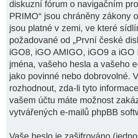
diskuzní fórum o navigačním p
PRIMO“ jsou chráněny zákony o 
jsou platné v zemi, ve které sídl
požadované od „První české di
iGO8, iGO AMIGO, iGO9 a iGO 
jména, vašeho hesla a vašeho e-m
jako povinné nebo dobrovolné. 
rozhodnout, zda-li tyto informac
vašem účtu máte možnost zakáza
vytvářených e-mailů phpBB soft
Vaše heslo je zašifrováno (jedno