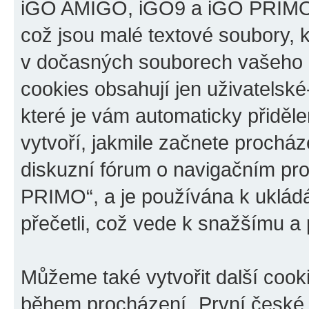
iGO AMIGO, iGO9 a iGO PRIMO“,
což jsou malé textové soubory, k
v dočasných souborech vašeho i
cookies obsahují jen uživatelské
které je vám automaticky přiděl
vytvoří, jakmile začnete prochá
diskuzní fórum o navigačním p
PRIMO“, a je používána k ukládán
přečetli, což vede k snažšímu a
Můžeme také vytvořit další cook
během procházení „První české