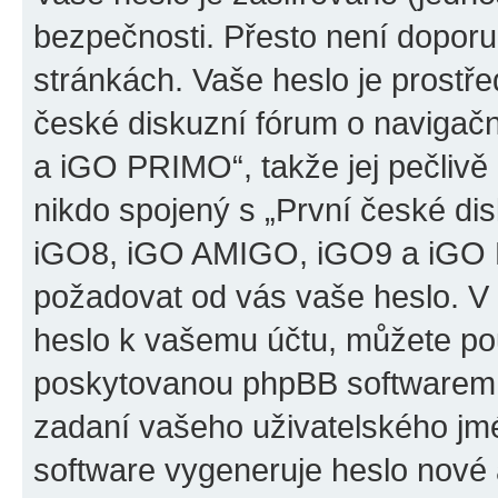
bezpečnosti. Přesto není doporu
stránkách. Vaše heslo je prostř
české diskuzní fórum o naviga
a iGO PRIMO“, takže jej pečliv
nikdo spojený s „První české d
iGO8, iGO AMIGO, iGO9 a iGO PR
požadovat od vás vaše heslo. V
heslo k vašemu účtu, můžete pou
poskytovanou phpBB softwarem.
zadaní vašeho uživatelského jm
software vygeneruje heslo nové 